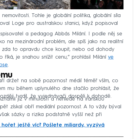
movitosti. Tohle je globální politika, globální síla
ačoval Loge pro australskou stanici, když popisoval
spisovatel a pedagog Abbás Milání. I podle něj se
ko na mezinárodní problém, ale spíš jako na realitní
íte, zda to opravdu chce koupit, nebo od dohody
o říká, je snahou snížit cenu,“ prohlásil Milání
ve
ose
.
emu
aří držet na sobě pozornost médií téměř vším, co
nem mu během uplynulého dne stačilo prohlásit, že
ozději tvrdil, že vyjednávači dospěli k dohodě.
ámil již v minulosti a nehledě na íránskou
pět získal obří mediální pozornost. A to vždy býval
však sázky a rizika podstatně vyšší než při
hořet ještě víc? Pošlete miliardy, vyzývá