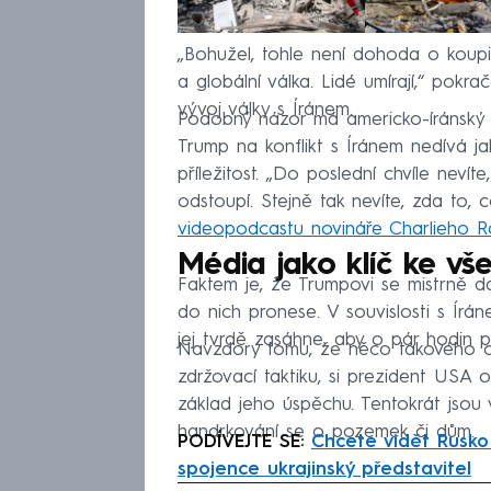
„Bohužel, tohle není dohoda o koupi ne
a globální válka. Lidé umírají,“ pokr
vývoj války s Íránem.
Podobný názor má americko-íránský 
Trump na konflikt s Íránem nedívá ja
příležitost. „Do poslední chvíle nev
odstoupí. Stejně tak nevíte, zda to, c
videopodcastu novináře Charlieho R
Média jako klíč ke vš
Faktem je, že Trumpovi se mistrně d
do nich pronese. V souvislosti s Írá
jej tvrdě zasáhne, aby o pár hodin p
Navzdory tomu, že něco takového ozn
zdržovací taktiku, si prezident USA o
základ jeho úspěchu. Tentokrát jsou 
handrkování se o pozemek či dům.
PODÍVEJTE SE:
Chcete vidět Rusko 
spojence ukrajinský představitel