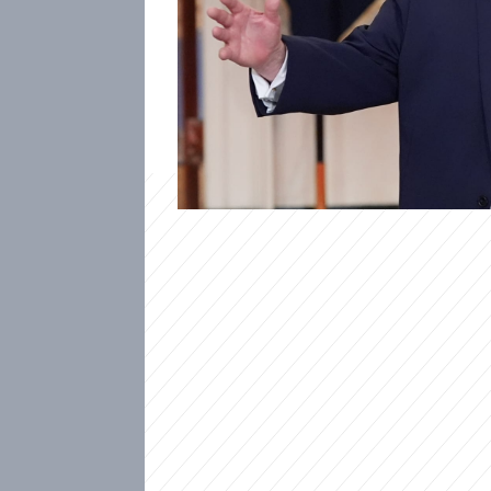
Americký prezident Donald Tr
a přesně podle toho se chová 
zahraničními státníky. Všímají
čem vlastně jeho strategie „r
úspěch?