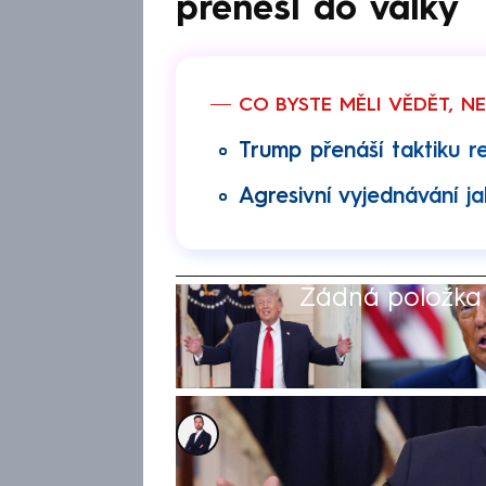
přenesl do války
CO BYSTE MĚLI VĚDĚT, N
Trump přenáší taktiku r
Agresivní vyjednávání ja
Žádná položka z
Tomáš Kačmár
12. čvn 2026, 19:52