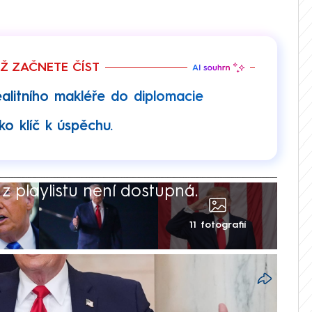
EŽ ZAČNETE ČÍST
ealitního makléře do diplomacie
ko klíč k úspěchu.
 playlistu není dostupná.
11 fotografií