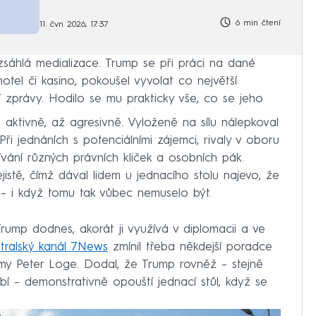
6 min čtení
11. čvn 2026, 17:37
zsáhlá medializace. Trump se při práci na dané
otel či kasino, pokoušel vyvolat co největší
ní zprávy. Hodilo se mu prakticky vše, co se jeho
 aktivně, až agresivně. Vyloženě na sílu nálepkoval
Při jednáních s potenciálními zájemci, rivaly v oboru
ívání různých právních kliček a osobních pák.
jistě, čímž dával lidem u jednacího stolu najevo, že
 – i když tomu tak vůbec nemuselo být.
Trump dodnes, akorát ji využívá v diplomacii a ve
tralský kanál 7News
zmínil třeba někdejší poradce
 Peter Loge. Dodal, že Trump rovněž – stejně
í – demonstrativně opouští jednací stůl, když se