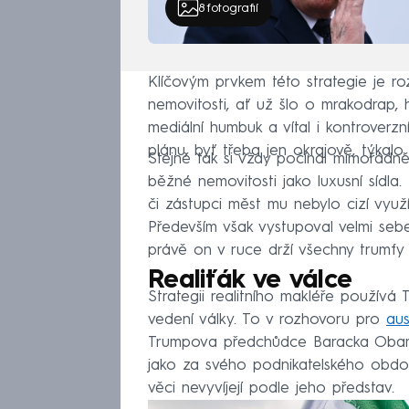
8
fotografií
Klíčovým prvkem této strategie je ro
nemovitosti, ať už šlo o mrakodrap, h
mediální humbuk a vítal i kontroverz
plánu, byť třeba jen okrajově, týkalo.
Stejně tak si vždy počínal mimořádně
běžné nemovitosti jako luxusní sídla. 
či zástupci měst mu nebylo cizí využ
Především však vystupoval velmi sebe
právě on v ruce drží všechny trumfy
Realiťák ve válce
Strategii realitního makléře používá 
vedení války. To v rozhovoru pro
aus
Trumpova předchůdce Baracka Obamy
jako za svého podnikatelského obdob
věci nevyvíjejí podle jeho představ.