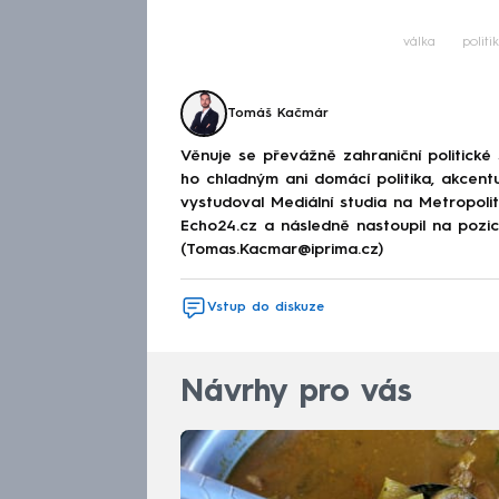
Fa
válka
politi
Tomáš Kačmár
Věnuje se převážně zahraniční politické
ho chladným ani domácí politika, akcent
vystudoval Mediální studia na Metropolitn
Echo24.cz a následně nastoupil na poz
(Tomas.Kacmar@iprima.cz)
Vstup do diskuze
Návrhy pro vás