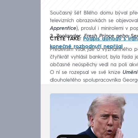
Současný šéf Bílého domu býval pře
televizních obrazovkách se objevov
Apprentice
), proslul i minirolemi v p
2, Zoolander, Fresh Prince nebo Se
ČTĚTE TAKÉ:
Podpis dohody s Írá
konečné rozhodnutí nepřijal
Především však jde o významného po
čtyřikrát vyhlásil bankrot, byla řada 
občasné neúspěchy vedl na poli akvizic.
O ní se rozepsal ve své knize
Uměn
dlouholetého spolupracovníka Georg