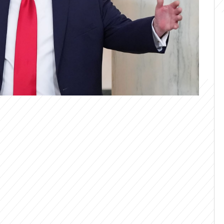
ump pochází ze světa realitních makléřů
při vedení války s Íránem i při jednání se
 si toho komentátoři zámořské politiky. V
ealiťáka“ spočívá a může mít šanci na