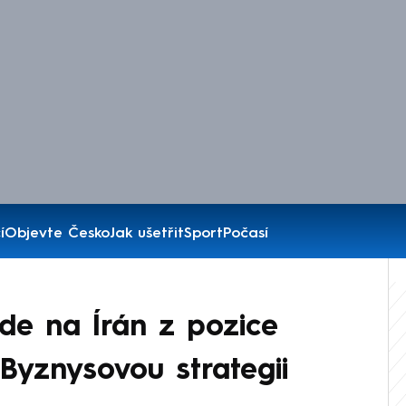
í
Objevte Česko
Jak ušetřit
Sport
Počasí
de na Írán z pozice
 Byznysovou strategii