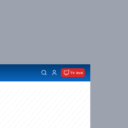
TV živě