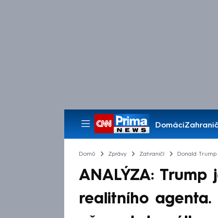
Domácí
Zahranič
Pořady
Domů
Zprávy
Zahraničí
Donald Trump
ANALÝZA: Trump j
realitního agenta.