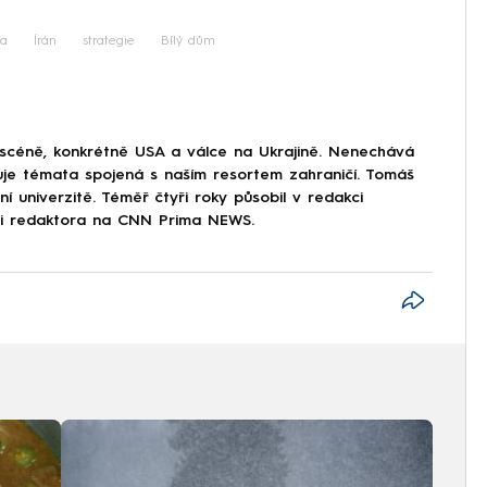
iled to fetch
ka
Írán
strategie
Bílý dům
 scéně, konkrétně USA a válce na Ukrajině. Nenechává
uje témata spojená s naším resortem zahraničí. Tomáš
í univerzitě. Téměř čtyři roky působil v redakci
ici redaktora na CNN Prima NEWS.