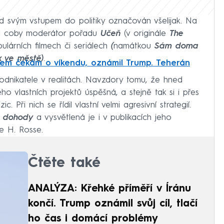
d svým vstupem do politiky označován všelijak. Na
al coby moderátor pořadu
Učeň
(v originále
The
opulárních filmech či seriálech
(
namátkou
Sám doma
x ve městě)
.
nem čekám o víkendu, oznámil Trump. Teherán
dnikatele v realitách. Navzdory tomu, že hned
jeho vlastních projektů úspěšná, a stejně tak si i přes
 Při nich se řídil vlastní velmi agresivní strategií.
í dohody
a vysvětlená je i v publikacích jeho
e H. Rosse.
Čtěte také
ANALÝZA: Křehké příměří v Íránu
končí. Trump oznámil svůj cíl, tlačí
ho čas i domácí problémy