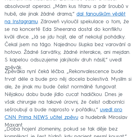
absolvovat operaci. „Mám kus titanu a pár šroubů v
hubě, ale jinak žádné drama,“
dal fanouškům vědět
na Instagramu
. Zároveň vyloučil spekulace o tom, že
se na koncertě Eda Sheerana dostal do konfliktu
kvůli dívce. „Já se jdu hojit, ale ať nekolují pohádky.
Čekal jsem na tágo. Najednou šlupka bez varování a
hotovo. Žádné šarvátky, žádné interakce, ani mejdan.
S kapelou odsuzujeme jakýkoliv druh násilí,“ uvedl
zpěvák.
Zpěváka nyní čeká léčba. „Rekonvalescence bude
trvat déle a bude pro něj docela bolestivá. Myslím si
ale, že jinak mu bude čelist normálně fungovat.
Nějakou dobu bude jídlo cucat hadičkou. Dnes je
však chirurgie na takové úrovni, že čelist odborníci
sešroubují a bude naprosto v pořádku,“
uvedl pro
CNN Prima NEWS učitel zpěvu
a hudebník Miroslav
Maxant.
„Doba hojení zlomeniny, pokud se tak děje bez
komplikací, je šest týdnů, kdy pacient nesmí kousat,“