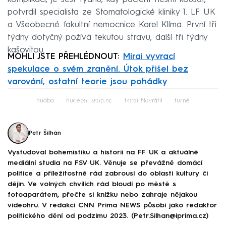
potvrdil specialista ze Stomatologické kliniky 1. LF UK
a Všeobecné fakultní nemocnice Karel Klíma. První tři
týdny dotyčný požívá tekutou stravu, další tři týdny
kašovitou.
MOHLI JSTE PŘEHLÉDNOUT:
Mirai vyvrací
spekulace o svém zranění. Útok přišel bez
varování, ostatní teorie jsou pohádky
Failed to fetch
hudba
hudební skupina
Mirai Navrátil
turné
Petr Šilhán
Vystudoval bohemistiku a historii na FF UK a aktuálně
mediální studia na FSV UK. Věnuje se převážně domácí
politice a příležitostně rád zabrousí do oblasti kultury či
dějin. Ve volných chvílích rád bloudí po městě s
fotoaparátem, přečte si knížku nebo zahraje nějakou
videohru. V redakci CNN Prima NEWS působí jako redaktor
politického dění od podzimu 2023. (Petr.Silhan@iprima.cz)