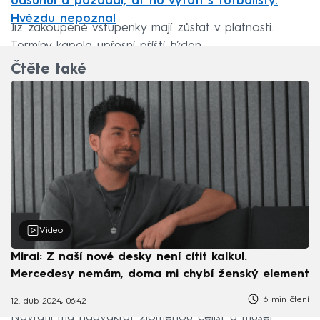
odsunul a požádal, ať ho vyfotí s fotbalisty.
Hvězdu nepoznal
Již zakoupené vstupenky mají zůstat v platnosti.
Termíny kapela upřesní příští týden.
Čtěte také
Video
Mirai: Z naší nové desky není cítit kalkul.
Mercedesy nemám, doma mi chybí ženský element
6 min čtení
12. dub 2024, 06:42
Navrátil má nadvakrát zlomenou čelist a musel