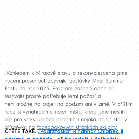
„Vzhledem k Miraiově stavu a rekonvalescenci jsme
nuceni přesunout zbývající zastávky Mirai Summer
Festu na rok 2025. Program našeho open air
festivalu prostě potřebuje letní počasí a
není možné ho odjet na podzim ani v zimě. V příštím
roce si vynahradíme nejen místa, která jsme nestihli,
ale pro velký úspěch přidáme i nějaká další,“ stojí v
příspěvku na
facebookových stránkách skupiny
.
ČTĚTE TAKÉ:
„Podržtaška“ Rihanna? Chlapec ji