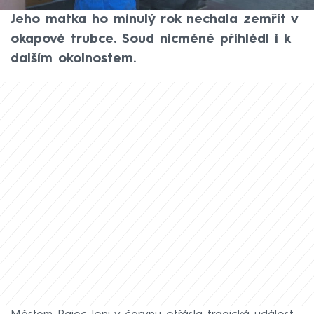
novorozeněte ve slovenském městě Rajec.
Jeho matka ho minulý rok nechala zemřít v
okapové trubce. Soud nicméně přihlédl i k
dalším okolnostem.