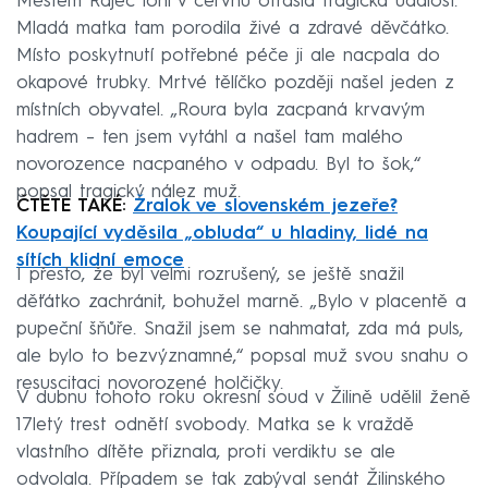
Městem Rajec loni v červnu otřásla tragická událost.
Mladá matka tam porodila živé a zdravé děvčátko.
Místo poskytnutí potřebné péče ji ale nacpala do
okapové trubky. Mrtvé tělíčko později našel jeden z
místních obyvatel. „Roura byla zacpaná krvavým
hadrem – ten jsem vytáhl a našel tam malého
novorozence nacpaného v odpadu. Byl to šok,“
popsal tragický nález muž.
ČTĚTE TAKÉ:
Žralok ve slovenském jezeře?
Koupající vyděsila „obluda“ u hladiny, lidé na
sítích klidní emoce
I přesto, že byl velmi rozrušený, se ještě snažil
děťátko zachránit, bohužel marně. „Bylo v placentě a
pupeční šňůře. Snažil jsem se nahmatat, zda má puls,
ale bylo to bezvýznamné,“ popsal muž svou snahu o
resuscitaci novorozené holčičky.
V dubnu tohoto roku okresní soud v Žilině udělil ženě
17letý trest odnětí svobody. Matka se k vraždě
vlastního dítěte přiznala, proti verdiktu se ale
odvolala. Případem se tak zabýval senát Žilinského