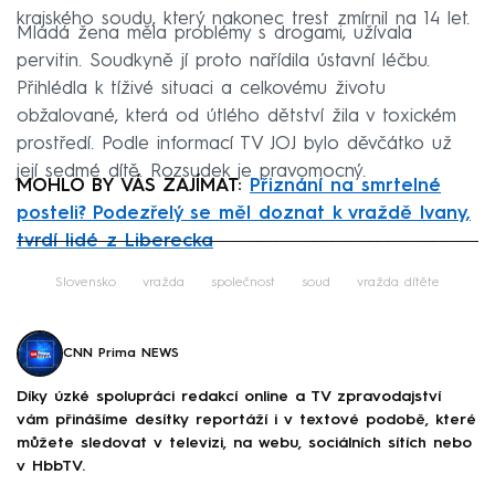
krajského soudu, který nakonec trest zmírnil na 14 let.
Mladá žena měla problémy s drogami, užívala
pervitin. Soudkyně jí proto nařídila ústavní léčbu.
Přihlédla k tíživé situaci a celkovému životu
obžalované, která od útlého dětství žila v toxickém
prostředí. Podle informací TV JOJ bylo děvčátko už
její sedmé dítě. Rozsudek je pravomocný.
MOHLO BY VÁS ZAJÍMAT:
Přiznání na smrtelné
posteli? Podezřelý se měl doznat k vraždě Ivany,
tvrdí lidé z Liberecka
Failed to fetch
Slovensko
vražda
společnost
soud
vražda dítěte
CNN Prima NEWS
Díky úzké spolupráci redakcí online a TV zpravodajství
vám přinášíme desítky reportáží i v textové podobě, které
můžete sledovat v televizi, na webu, sociálních sítích nebo
v HbbTV.