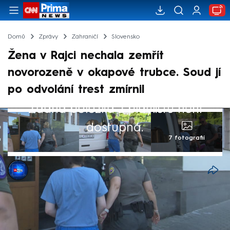
Domů
Zprávy
Zahraničí
Slovensko
Žena v Rajci nechala zemřít
novorozeně v okapové trubce. Soud jí
po odvolání trest zmírnil
Žádná položka z playlistu není
dostupná.
7 fotografií
CNN Prima NEWS
2. čvc 2025, 23:11
Mírnější trest za vraždu vlastního dítěte.
Takový je poslední vývoj kolem kauzy