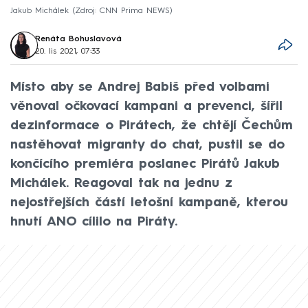
Jakub Michálek
Zdroj: CNN Prima NEWS
Renáta Bohuslavová
20. lis 2021, 07:33
Místo aby se Andrej Babiš před volbami
věnoval očkovací kampani a prevenci, šířil
dezinformace o Pirátech, že chtějí Čechům
nastěhovat migranty do chat, pustil se do
končícího premiéra poslanec Pirátů Jakub
Michálek. Reagoval tak na jednu z
nejostřejších částí letošní kampaně, kterou
hnutí ANO cílilo na Piráty.