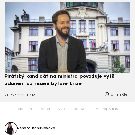
Pirátský kandidát na ministra považuje vyšší
zdanění za řešení bytové krize
6 min čtení
24. čvn 2021, 05:12
Vietnam
Twitter
Kuba
očkování
Andrej Babiš
Renáta Bohuslavová