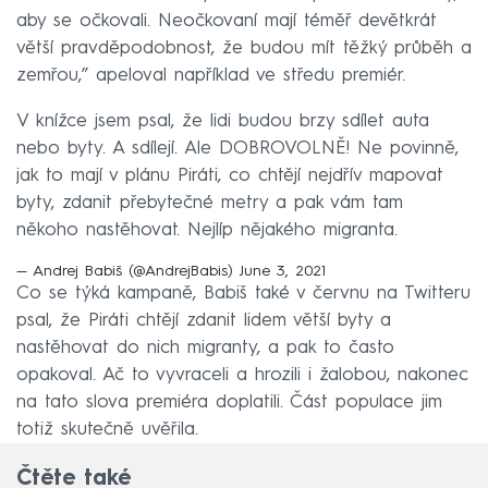
aby se očkovali. Neočkovaní mají téměř devětkrát
větší pravděpodobnost, že budou mít těžký průběh a
zemřou,” apeloval například ve středu premiér.
V knížce jsem psal, že lidi budou brzy sdílet auta
nebo byty. A sdílejí. Ale DOBROVOLNĚ! Ne povinně,
jak to mají v plánu Piráti, co chtějí nejdřív mapovat
byty, zdanit přebytečné metry a pak vám tam
někoho nastěhovat. Nejlíp nějakého migranta.
— Andrej Babiš (@AndrejBabis)
June 3, 2021
Co se týká kampaně, Babiš také v červnu na Twitteru
psal, že Piráti chtějí zdanit lidem větší byty a
nastěhovat do nich migranty, a pak to často
opakoval. Ač to vyvraceli a hrozili i žalobou, nakonec
na tato slova premiéra doplatili. Část populace jim
totiž skutečně uvěřila.
Čtěte také