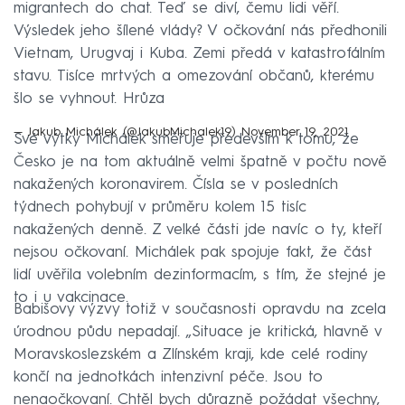
migrantech do chat. Teď se diví, čemu lidi věří.
Výsledek jeho šílené vlády? V očkování nás předhonili
Vietnam, Urugvaj i Kuba. Zemi předá v katastrofálním
stavu. Tisíce mrtvých a omezování občanů, kterému
šlo se vyhnout. Hrůza
— Jakub Michálek (@JakubMichalek19)
November 19, 2021
Své výtky Michálek směřuje především k tomu, že
Česko je na tom aktuálně velmi špatně v počtu nově
nakažených koronavirem. Čísla se v posledních
týdnech pohybují v průměru kolem 15 tisíc
nakažených denně. Z velké části jde navíc o ty, kteří
nejsou očkovaní. Michálek pak spojuje fakt, že část
lidí uvěřila volebním dezinformacím, s tím, že stejné je
to i u vakcinace.
Babišovy výzvy totiž v současnosti opravdu na zcela
úrodnou půdu nepadají. „Situace je kritická, hlavně v
Moravskoslezském a Zlínském kraji, kde celé rodiny
končí na jednotkách intenzivní péče. Jsou to
nenaočkovaní. Chtěl bych důrazně požádat všechny,