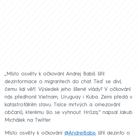
„Místo osvěty k očkování Andrej Babiš šířil
dezinformace o migrantech do chat. Teď se diví,
čemu lidi věří. Výsledek jeho šílené vlády? V očkování
nás předhonil Vietnam, Uruguay i Kuba. Zemi předá v
katastrofálním stavu. Tisíce mrtvých a omezování
občanů, kterému šlo se vyhnout. Hrůza,“ napsal Jakub
Michálek na Twitter.
Místo osvěty k očkování
@AndrejBabis
šířil dezinfo o