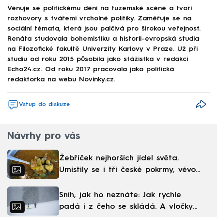
Věnuje se politickému dění na tuzemské scéně a tvoří
rozhovory s tvářemi vrcholné politiky. Zaměřuje se na
sociální témata, která jsou palčivá pro širokou veřejnost.
Renáta studovala bohemistiku a historii-evropská studia
na Filozofické fakultě Univerzity Karlovy v Praze. Už při
studiu od roku 2015 působila jako stážistka v redakci
Echo24.cz. Od roku 2017 pracovala jako politická
redaktorka na webu Novinky.cz.
Vstup do diskuze
Návrhy pro vás
Žebříček nejhorších jídel světa.
Umístily se i tři české pokrmy, vévodí
skandinávská kuchyně
Sníh, jak ho neznáte: Jak rychle
padá i z čeho se skládá. A vločky