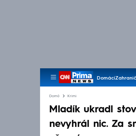
Domácí
Zahranič
Pořady
Domů
Krimi
Mladík ukradl stov
nevyhrál nic. Za 