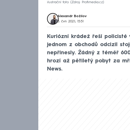
ilustrační foto
Zdroj: Profimedia.cz
Alexandr Božilov
3. čvn 2021, 15:51
Kuriózní krádež řeší policist
jednom z obchodů odcizil stoja
nepřinesly. Žádný z téměř 60
hrozí až pětiletý pobyt za mř
News.