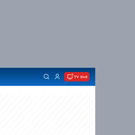
TV živě