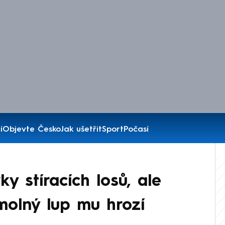
í
Objevte Česko
Jak ušetřit
Sport
Počasí
ky stíracích losů, ale
smolný lup mu hrozí