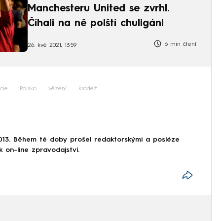
Manchesteru United se zvrhl.
Číhali na ně polští chuligáni
6 min čtení
26. kvě 2021, 13:59
icie
Polsko
vězení
krádež
013. Během té doby prošel redaktorskými a posléze
k on-line zpravodajství.