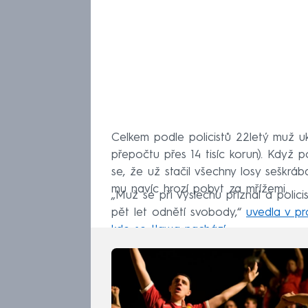
Celkem podle policistů 22letý muž uk
přepočtu přes 14 tisíc korun). Když 
se, že už stačil všechny losy seškráb
mu navíc hrozí pobyt za mřížemi.
„Muž se při výslechu přiznal a polici
pět let odnětí svobody,“
uvedla v pr
kde se Iława nachází.