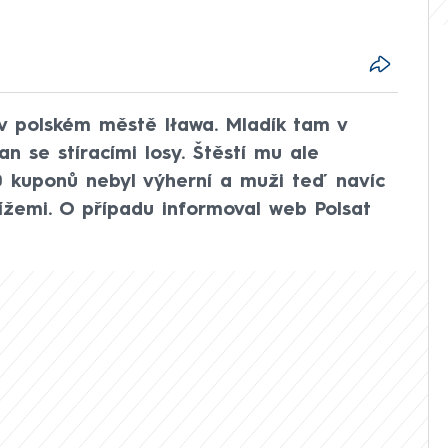
é v polském městě Iława. Mladík tam v
n se stíracími losy. Štěstí mu ale
0 kuponů nebyl výherní a muži teď navíc
ížemi. O případu informoval web Polsat