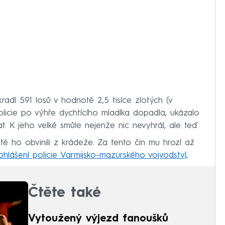
radl 591 losů v hodnotě 2,5 tisíce zlotých (v
policie po výhře dychtícího mladíka dopadla, ukázalo
at. K jeho velké smůle nejenže nic nevyhrál, ale teď
sté ho obvinili z krádeže. Za tento čin mu hrozí až
ohlášení policie Varmijsko-mazurského vojvodství,
Čtěte také
Vytoužený výjezd fanoušků