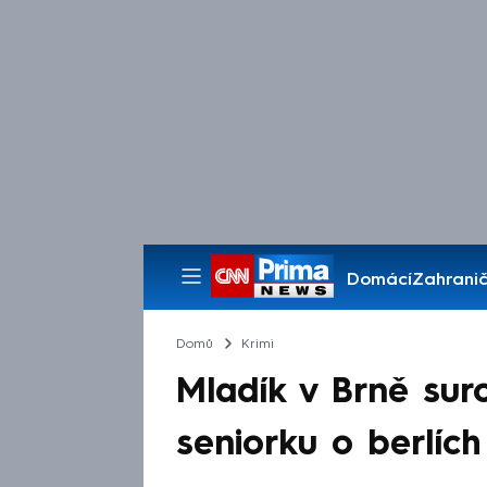
Domácí
Zahranič
Pořady
Domů
Krimi
Mladík v Brně sur
seniorku o berlích