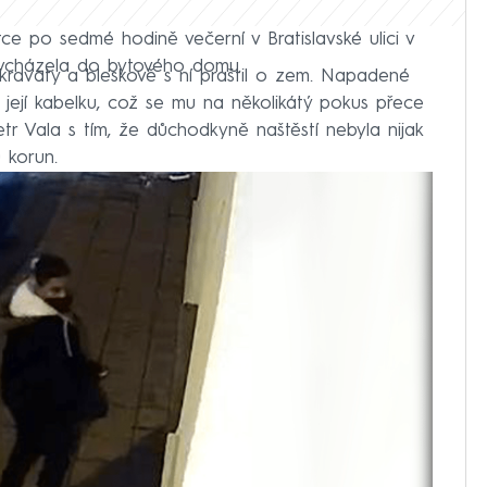
tce po sedmé hodině večerní v Bratislavské ulici v
a vcházela do bytového domu.
kravaty a bleskově s ní praštil o zem. Napadené
t její kabelku, což se mu na několikátý pokus přece
 Petr Vala s tím, že důchodkyně naštěstí nebyla nijak
 korun.