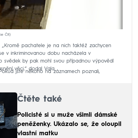
cie ČR
y. „Kromě pachatele je na nich taktéž zachycen
se v inkriminovanou dobu nacházela v
nto svědek by pak mohl svou případnou výpovědí
nění věci,“ dodal Vala.
. Pokud jste někoho na záznamech poznali,
Čtěte také
Policisté si u muže všimli dámské
peněženky. Ukázalo se, že oloupil
vlastní matku