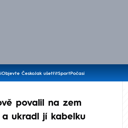
í
Objevte Česko
Jak ušetřit
Sport
Počasí
ově povalil na zem
 a ukradl jí kabelku