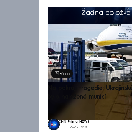
Žádná položka z
Výběr redakce
Video
Na pokraji tragédie: Ukrajinsk
bylo naložené municí
CNN Prima NEWS
10. bře 2021, 17:43