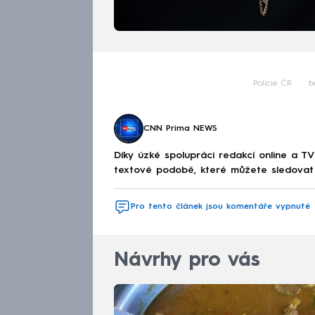
Policie ČR
b
CNN Prima NEWS
Díky úzké spolupráci redakcí online a TV
textové podobě, které můžete sledovat v
Pro tento článek jsou komentáře vypnuté
Návrhy pro vás