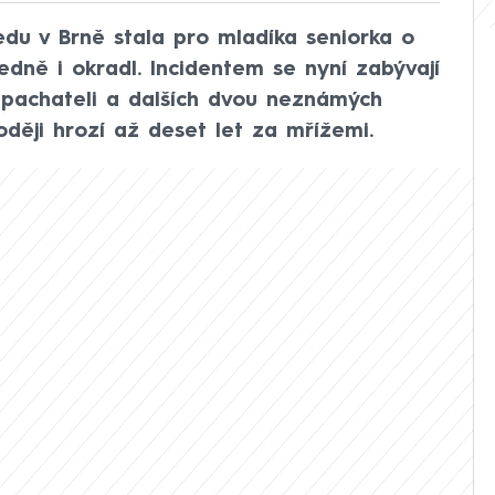
edu v Brně stala pro mladíka seniorka o
edně i okradl. Incidentem se nyní zabývají
po pachateli a dalších dvou neznámých
oději hrozí až deset let za mřížemi.