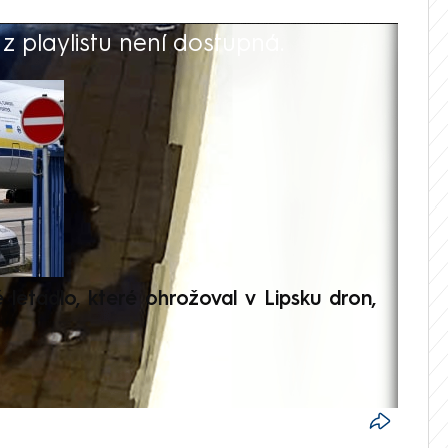
 playlistu není dostupná.
V
é letadlo, které ohrožoval v Lipsku dron,
Přilá
polit