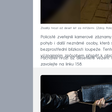
Zloději hrozí až deset let za mřížemi.
Zdroj: Poli
Policisté zveřejnili kamerové záznam
pohyb i další neznámé osoby, která 
bezprostřední blízkosti loupeže. Te
významným způsobem přispět k objas
Pachateli hrozí až desetileté vězení
zavolejte na linku 158.