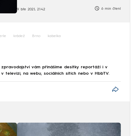
6 min čtení
9. bře 2021, 21:42
erle
krádež
Brno
kabelka
 zpravodajství vám přinášíme desítky reportáží i v
 televizi, na webu, sociálních sítích nebo v HbbTV.