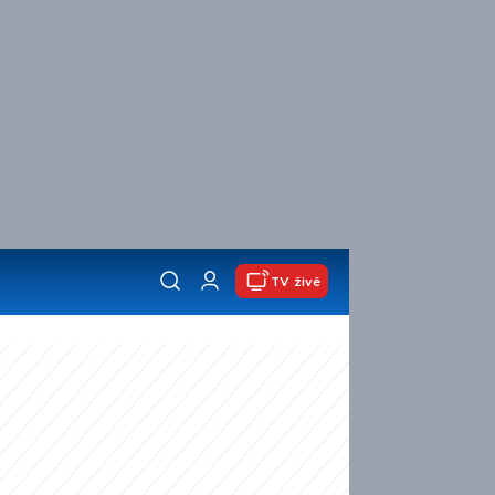
TV živě