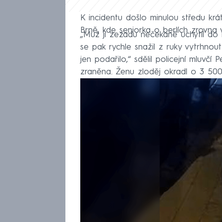
K incidentu došlo minulou středu krá
Brně, kde seniorka o berlích zrovn
„Muž ji zezadu nečekaně uchytil do 
se pak rychle snažil z ruky vytrhnou
jen podařilo,“ sdělil policejní mluvčí
zraněna. Ženu zloděj okradl o 3 500