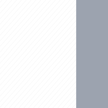
ideo
kat migranty do Česka? Sami by odešli, tvrdí exp
ické sebevraždě