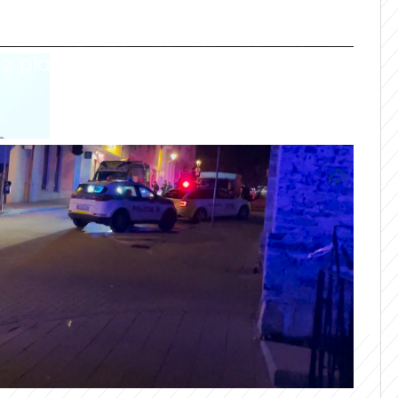
 playlistu není dostupná.
nta, který chtěl vraždit. Hlasy mu říkaly,
tický útok. Toužil se tak zařadit mezi
byl norský masový vrah Anders Breivik.
opuštění z vazby.