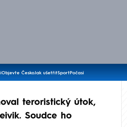
í
Objevte Česko
Jak ušetřit
Sport
Počasí
val teroristický útok,
eivik. Soudce ho