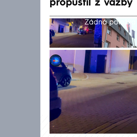
propustil z vazby
Žádná položka z
CNN Prima NEWS
28. bře 2024, 09:44
Slovensko šokoval případ stude
aby zabíjel a plánoval teroris
známé teroristy, jeho idolem 
Soudce nyní rozhodl o jeho pr