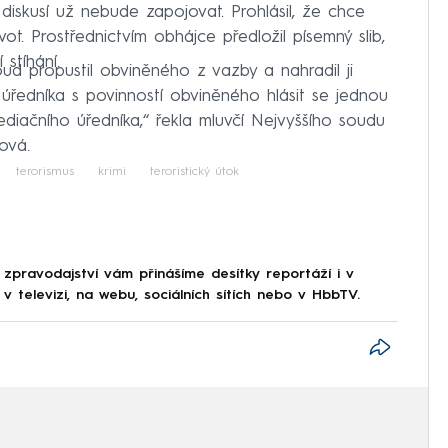
diskusí už nebude zapojovat. Prohlásil, že chce
ot. Prostřednictvím obhájce předložil písemný slib,
stíhání.
ud propustil obviněného z vazby a nahradil ji
ředníka s povinností obviněného hlásit se jednou
diačního úředníka,“ řekla mluvčí Nejvyššího soudu
ová.
terorismus
krimi
teroristický útok
 zpravodajství vám přinášíme desítky reportáží i v
 televizi, na webu, sociálních sítích nebo v HbbTV.