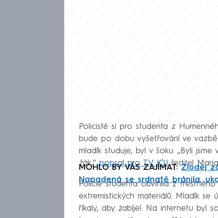
Policisté si pro studenta z Humennéh
bude po dobu vyšetřování ve vazbě.
mladík studuje, byl v šoku. „Byli jsme
žák,“
popsal pro TV JOJ
ředitel Mari
MOHLO BY VÁS ZAJÍMAT:
Zloděj z
Napadená se srdnatě bránila, uka
Policie studenta obvinila z trestného
extremistických materiálů. Mladík se
říkaly, aby zabíjel. Na internetu byl 