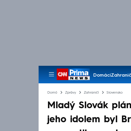
Domácí
Zahranič
Pořady
Domů
Zprávy
Zahraničí
Slovensko
Mladý Slovák pláno
jeho idolem byl Br