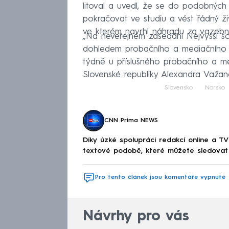
litoval a uvedl, že se do podobných 
pokračovat ve studiu a vést řádný živ
ve kterém navrhl náhradu za vazební 
„Na neveřejném zasedání Nejvyšší so
dohledem probačního a mediačního ú
týdně u příslušného probačního a me
Slovenské republiky Alexandra Važan
Slovensko
Norsko
CNN Prima NEWS
Díky úzké spolupráci redakcí online a TV
textové podobě, které můžete sledovat v
Pro tento článek jsou komentáře vypnuté
Návrhy pro vás