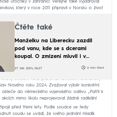
tické útočníky v zahraničí. Veřejně také vyjadřoval
vikovi, který v roce 2011 připravil v Norsku o život
Čtěte také
Manželku na Liberecku zazdil
pod vanu, kde se s dcerami
koupal. O zmizení mluvil i v
televizi
6 min čtení
27. bře 2024, 06:27
iněný student také plánoval konkrétní teroristický
slav Nového roku 2024. Zvažoval výběr konkrétní
 obleče do německého vojenského oděvu. „Patřil k
 akcích mimo školu neprojevoval žádné radikální
řipojil před třemi lety. Podle soudce se tedy
dnutí soudu se uvádí, že svého jednání mladík