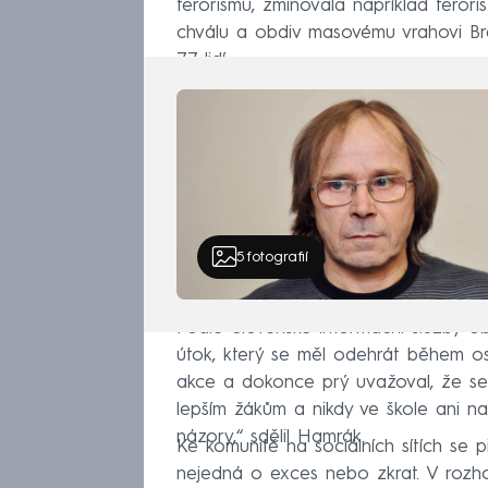
terorismu, zmiňovala například teroris
chválu a obdiv masovému vrahovi Brei
77 lidí.
5
fotografií
Podle Slovenské informační služby obv
útok, který se měl odehrát během o
akce a dokonce prý uvažoval, že se
lepším žákům a nikdy ve škole ani na
názory,“ sdělil Hamrák.
Ke komunitě na sociálních sítích se p
nejedná o exces nebo zkrat. V rozho