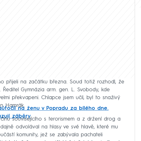
o přijeli na začátku března. Soud totiž rozhodl, že
 Ředitel Gymnázia arm. gen. L. Svobody, kde
 velmi překvapeni. Chlapce jsem učil, byl to snaživý
an Hamrák.
aútočil na ženu v Popradu za bílého dne.
zují záběry
 činu souvisejícího s terorismem a z držení drog a
 údajně odvolával na hlasy ve své hlavě, které mu
součástí komunity, jež se zabývala pachateli