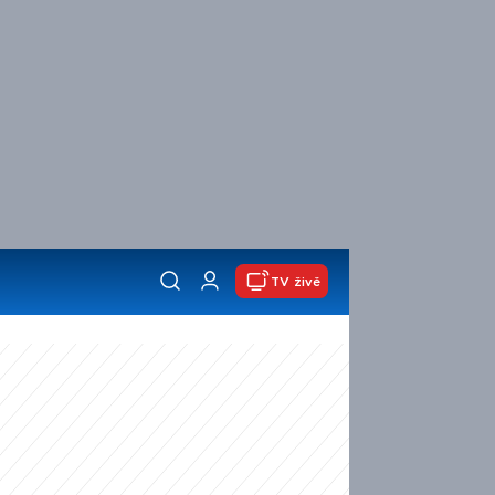
TV živě