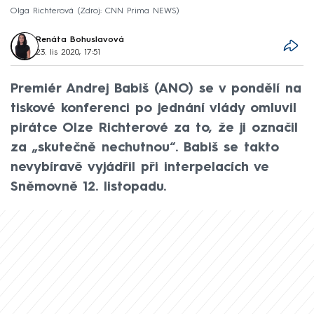
Olga Richterová
Zdroj: CNN Prima NEWS
Renáta Bohuslavová
23. lis 2020, 17:51
Premiér Andrej Babiš (ANO) se v pondělí na
tiskové konferenci po jednání vlády omluvil
pirátce Olze Richterové za to, že ji označil
za „skutečně nechutnou“. Babiš se takto
nevybíravě vyjádřil při interpelacích ve
Sněmovně 12. listopadu.