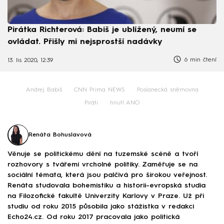
Pirátka Richterová: Babiš je ublížený, neumí se
ovládat. Přišly mi nejsprostší nadávky
6 min čtení
13. lis 2020, 12:39
Andrej Babiš
CNN Prima NEWS
Poslanecká sněmovna
Piráti
hnutí ANO
Renáta Bohuslavová
Věnuje se politickému dění na tuzemské scéně a tvoří
rozhovory s tvářemi vrcholné politiky. Zaměřuje se na
sociální témata, která jsou palčivá pro širokou veřejnost.
Renáta studovala bohemistiku a historii-evropská studia
na Filozofické fakultě Univerzity Karlovy v Praze. Už při
studiu od roku 2015 působila jako stážistka v redakci
Echo24.cz. Od roku 2017 pracovala jako politická