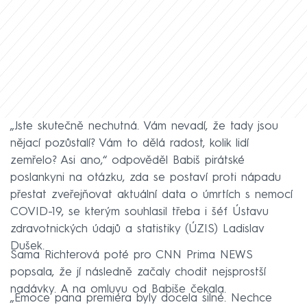
„Jste skutečně nechutná. Vám nevadí, že tady jsou
nějací pozůstalí? Vám to dělá radost, kolik lidí
zemřelo? Asi ano,“ odpověděl Babiš pirátské
poslankyni na otázku, zda se postaví proti nápadu
přestat zveřejňovat aktuální data o úmrtích s nemocí
COVID-19, se kterým souhlasil třeba i šéf Ústavu
zdravotnických údajů a statistiky (ÚZIS) Ladislav
Dušek.
Sama Richterová poté pro CNN Prima NEWS
popsala, že jí následně začaly chodit nejsprostší
nadávky. A na omluvu od Babiše čekala.
„Emoce pana premiéra byly docela silné. Nechce