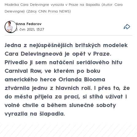
Modelka Cara Delevingne vyrazila v Praze na šlapadla. (Autor: Cara
Delevingne)
Zdroj: CNN Prima NEWS
Anna Fedorov
5. čvn 2021, 13:27
Jedna z nejúspěšnějších britských modelek
Cara Delevingneová je opět v Praze.
Přivedlo ji sem natáčení seriálového hitu
Carnival Row, ve kterém po boku
amerického herce Orlanda Blooma
ztvárnila jednu z hlavních rolí. I přes to, že
do města přijela za prací, si stíhá užívat i
volné chvíle a během slunečné soboty
vyrazila na šlapadla.