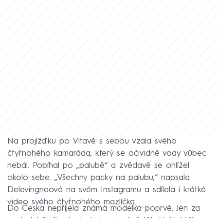
Na projížďku po Vltavě s sebou vzala svého
čtyřnohého kamaráda, který se očividně vody vůbec
nebál. Pobíhal po „palubě“ a zvědavě se ohlížel
okolo sebe. „Všechny packy na palubu,“ napsala
Delevingneová na svém Instagramu a sdílela i krátké
video svého čtyřnohého mazlíčka.
Do Česka nepřijela známá modelka poprvé. Jen za