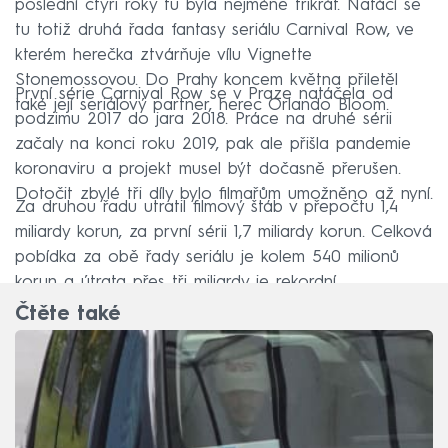
poslední čtyři roky tu byla nejméně třikrát. Natáčí se
tu totiž druhá řada fantasy seriálu Carnival Row, ve
kterém herečka ztvárňuje vílu Vignette
Stonemossovou. Do Prahy koncem května přiletěl
První série Carnival Row se v Praze natáčela od
také její seriálový partner, herec Orlando Bloom.
podzimu 2017 do jara 2018. Práce na druhé sérii
začaly na konci roku 2019, pak ale přišla pandemie
koronaviru a projekt musel být dočasně přerušen.
Dotočit zbylé tři díly bylo filmařům umožněno až nyní.
Za druhou řadu utratil filmový štáb v přepočtu 1,4
miliardy korun, za první sérii 1,7 miliardy korun. Celková
pobídka za obě řady seriálu je kolem 540 milionů
korun a útrata přes tři miliardy je rekordní.
Čtěte také