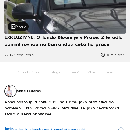
Video
EXKLUZIVNĚ: Orlando Bloom je v Praze. Z letadla
zamířil rovnou na Barrandov, čeká ho práce
6 min čtení
27. kvě 2021, 20:05
Orlando Bloom
Instagram
seriál
Vltava
herec
Anna Fedorov
Anna nastoupila roku 2021 na Primu jako stážistka do
oddělení CNN Prima NEWS. Aktuálně se jako redaktorka
stará o sekci Showtime.
Pro tento článek jsou komentáře vypnuté