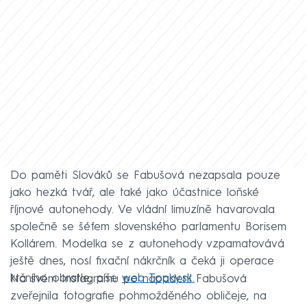
Do paměti Slováků se Fabušová nezapsala pouze
jako hezká tvář, ale také jako účastnice loňské
říjnové autonehody. Ve vládní limuzíně havarovala
společně se šéfem slovenského parlamentu Borisem
Kollárem. Modelka se z autonehody vzpamatovává
ještě dnes, nosí fixační nákrčník a čeká ji operace
krčního obratle, píše
web Topky.sk.
Na svém Instagramu po napadení Fabušová
zveřejnila fotografie pohmožděného obličeje, na