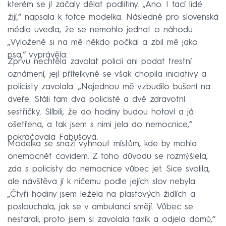
kterém se jí začaly dělat podlitiny. „Ano. I tací lidé
žijí,“ napsala k fotce modelka. Následně pro slovenská
média uvedla, že se nemohlo jednat o náhodu.
„Vyloženě si na mě někdo počkal a zbil mě jako
psa,“ vyprávěla.
Zprvu nechtěla zavolat policii ani podat trestní
oznámení, její přítelkyně se však chopila iniciativy a
policisty zavolala. „Najednou mě vzbudilo bušení na
dveře. Stáli tam dva policisté a dvě zdravotní
sestřičky. Slíbili, že do hodiny budou hotoví a já
ošetřena, a tak jsem s nimi jela do nemocnice,“
pokračovala Fabušová.
Modelka se snaží vyhnout místům, kde by mohla
onemocnět covidem. Z toho důvodu se rozmýšlela,
zda s policisty do nemocnice vůbec jet. Sice svolila,
ale návštěva jí k ničemu podle jejích slov nebyla.
„Čtyři hodiny jsem ležela na plastových židlích a
poslouchala, jak se v ambulanci smějí. Vůbec se
nestarali, proto jsem si zavolala taxík a odjela domů,“