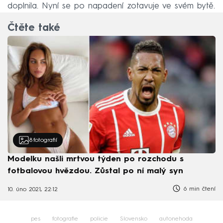
doplnila. Nyní se po napadení zotavuje ve svém bytě.
Čtěte také
8
fotografií
Modelku našli mrtvou týden po rozchodu s
fotbalovou hvězdou. Zůstal po ní malý syn
6 min čtení
10. úno 2021, 22:12
pes
fotografie
policie
Slovensko
autonehoda