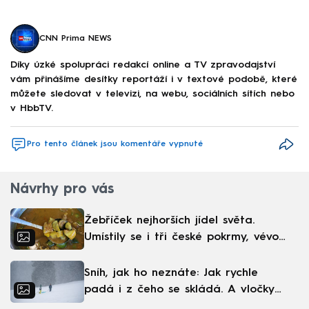
CNN Prima NEWS
Díky úzké spolupráci redakcí online a TV zpravodajství
vám přinášíme desítky reportáží i v textové podobě, které
můžete sledovat v televizi, na webu, sociálních sítích nebo
v HbbTV.
Pro tento článek jsou komentáře vypnuté
Návrhy pro vás
Žebříček nejhorších jídel světa.
Umístily se i tři české pokrmy, vévodí
skandinávská kuchyně
Sníh, jak ho neznáte: Jak rychle
padá i z čeho se skládá. A vločky
nejsou bílé