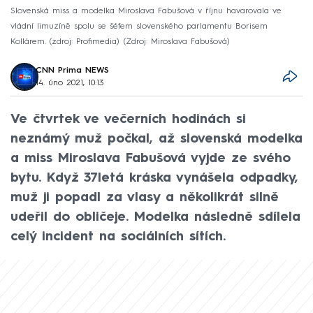
Slovenská miss a modelka Miroslava Fabušová v říjnu havarovala ve
vládní limuzíně spolu se šéfem slovenského parlamentu Borisem
Kollárem. (zdroj: Profimedia)
Zdroj: Miroslava Fabušová
CNN Prima NEWS
14. úno 2021, 10:13
Ve čtvrtek ve večerních hodinách si
neznámý muž počkal, až slovenská modelka
a miss Miroslava Fabušová vyjde ze svého
bytu. Když 37letá kráska vynášela odpadky,
muž ji popadl za vlasy a několikrát silně
udeřil do obličeje. Modelka následně sdílela
celý incident na sociálních sítích.