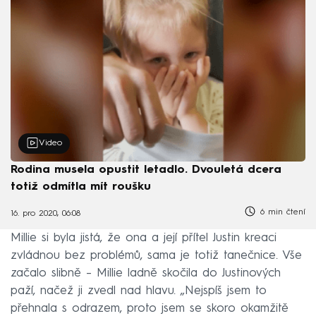
Video
Rodina musela opustit letadlo. Dvouletá dcera
totiž odmítla mít roušku
6 min čtení
16. pro 2020, 06:08
Millie si byla jistá, že ona a její přítel Justin kreaci
zvládnou bez problémů, sama je totiž tanečnice. Vše
začalo slibně – Millie ladně skočila do Justinových
paží, načež ji zvedl nad hlavu. „Nejspíš jsem to
přehnala s odrazem, proto jsem se skoro okamžitě