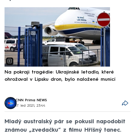
Na pokraji tragédie: Ukrajinské letadlo, které
P
ohrožoval v Lipsku dron, bylo naložené municí
e
CNN Prima NEWS
17. led 2021, 23:44
Mladý australský pár se pokusil napodobit
známou „zvedačku“ z filmu Hříšný tanec.