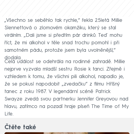
„Všechno se seběhlo tak rychle,“ řekla 25letá Millie
Slennettová o zlomovém okamžiku, který se stal
virálním. „Dali jsme si předtím pár drinků. Teď mohu
říct, že mi alkohol v těle snad trochu pomohl i při
samotném pádu, protože jsem byla uvolněnější,“
dodala.
Celá událost se odehrála na rodinné zahradě. Millie
nejprve vyzvala mladší sestru Rosie k tanci. Zřejmě i
vzhledem k tomu, že všichni pili alkohol, napadlo je,
že se pokusí napodobit „zvedačku“ z filmu Hříšný
tanec z roku 1987. V legendární scéně Patrick
Swayze zvedá svou partnerku Jennifer Greyovou nad
hlavu, zatímco na pozadí hraje píseň The Time of My
Life.
Čtěte také