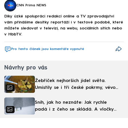
CNN Prima NEWS
Díky úzké spolupráci redakcí online a TV zpravodajství
vám přinášíme desítky reportáží i v textové podobě, které
můžete sledovat v televizi, na webu, sociálních sítích nebo
v HbbTV.
Pro tento článek jsou komentáře vypnuté
Návrhy pro vás
Žebříček nejhorších jídel světa.
Umístily se i tři české pokrmy, vévodí
skandinávská kuchyně
Sníh, jak ho neznáte: Jak rychle
padá i z čeho se skládá. A vločky
nejsou bílé