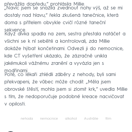
převážila dopředu,“ prohlásila Millie.
„Navíc jsem se snažila zvednout nohy výš, až se mi
dostaly nad hlavu,“ řekla zkušená tanečnice, která
doma s přítelem obvykle cvičí různé taneční
sekvence.
Když dívka spadla na zem, sestra přestala natáčet a
všichni se k ní seběhli a kontrolovali, zda Millie
dokáže hýbat končetinami. Odvezli ji do nemocnice,
kde CT vyšetření ukázalo, že zázračně unikla
jakémukoli vážnému zranění a vyvázla jen s
modřinami.
Poté, co lékaři zhlédli záběry z nehody, byli sami
překvapeni, že vůbec může chodit. „Měla jsem
obrovské štěstí, mohla jsem si zlomit krk,“ uvedla Millie
s tím, že nedoporučuje podobné kreace nacvičovat
v opilosti.
nehoda
nemocnice
alkohol
Austrálie
film