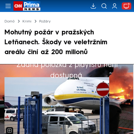
Domů
Krimi
Požáry
Mohutný požár v pražských
Letňanech. Škody ve veletržním
areálu činí až 200 milionů
Žádná položka z playlistu není
Výběr redakce
dostupná.