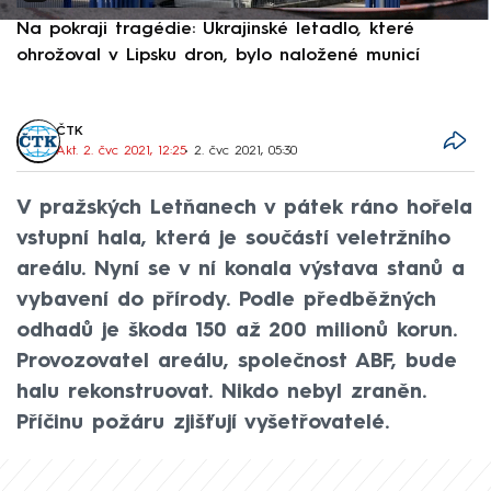
Na pokraji tragédie: Ukrajinské letadlo, které
P
ohrožoval v Lipsku dron, bylo naložené municí
e
ČTK
Akt. 2. čvc 2021, 12:25
• 2. čvc 2021, 05:30
V pražských Letňanech v pátek ráno hořela
vstupní hala, která je součástí veletržního
areálu. Nyní se v ní konala výstava stanů a
vybavení do přírody. Podle předběžných
odhadů je škoda 150 až 200 milionů korun.
Provozovatel areálu, společnost ABF, bude
halu rekonstruovat. Nikdo nebyl zraněn.
Příčinu požáru zjišťují vyšetřovatelé.