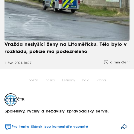
Vražda neslyšící ženy na Litoměřicku. Tělo bylo v
rozkladu, policie má podezřelého
6 min čtení
1. čvc 2021, 16:27
požár
hasiči
Letňany
hala
Praha
ČTK
Spolehlivý, rychlý a nezávislý zpravodajský servis.
Pro tento článek jsou komentáře vypnuté