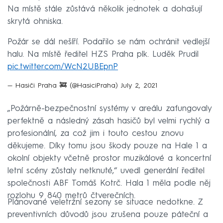
Na místě stále zůstává několik jednotek a dohašují
skrytá ohniska.
Požár se dál nešíří. Podařilo se nám ochránit vedlejší
halu. Na místě ředitel HZS Praha plk. Luděk Prudil
pic.twitter.com/WcN2UBEpnP
— Hasiči Praha 🚒 (@HasiciPraha)
July 2, 2021
„Požárně-bezpečnostní systémy v areálu zafungovaly
perfektně a následný zásah hasičů byl velmi rychlý a
profesionální, za což jim i touto cestou znovu
děkujeme. Díky tomu jsou škody pouze na Hale 1 a
okolní objekty včetně prostor muzikálové a koncertní
letní scény zůstaly netknuté,“ uvedl generální ředitel
společnosti ABF Tomáš Kotrč. Hala 1 měla podle něj
rozlohu 9 840 metrů čtverečních.
Plánované veletržní sezony se situace nedotkne. Z
preventivních důvodů jsou zrušena pouze páteční a