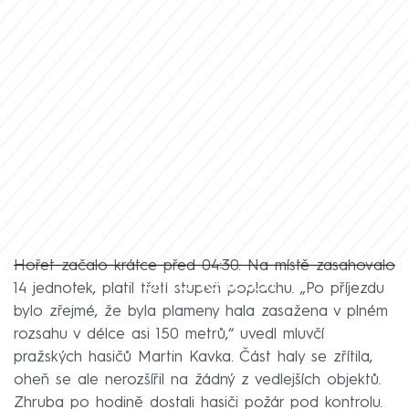
Hořet začalo krátce před 04:30. Na místě zasahovalo
Failed to fetch
14 jednotek, platil třetí stupeň poplachu. „Po příjezdu
bylo zřejmé, že byla plameny hala zasažena v plném
rozsahu v délce asi 150 metrů,“ uvedl mluvčí
pražských hasičů Martin Kavka. Část haly se zřítila,
oheň se ale nerozšířil na žádný z vedlejších objektů.
Zhruba po hodině dostali hasiči požár pod kontrolu.