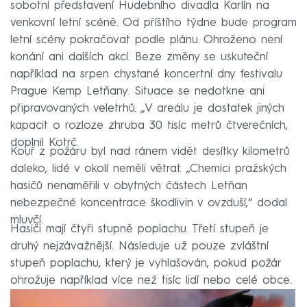
sobotní představení Hudebního divadla Karlín na
venkovní letní scéně. Od příštího týdne bude program
letní scény pokračovat podle plánu. Ohroženo není
konání ani dalších akcí. Beze změny se uskuteční
například na srpen chystané koncertní dny festivalu
Prague Kemp Letňany. Situace se nedotkne ani
připravovaných veletrhů. „V areálu je dostatek jiných
kapacit o rozloze zhruba 30 tisíc metrů čtverečních,
doplnil Kotrč.
Kouř z požáru byl nad ránem vidět desítky kilometrů
daleko, lidé v okolí neměli větrat. „Chemici pražských
hasičů nenaměřili v obytných částech Letňan
nebezpečné koncentrace škodlivin v ovzduší,“ dodal
mluvčí.
Hasiči mají čtyři stupně poplachu. Třetí stupeň je
druhý nejzávažnější. Následuje už pouze zvláštní
stupeň poplachu, který je vyhlašován, pokud požár
ohrožuje například více než tisíc lidí nebo celé obce.