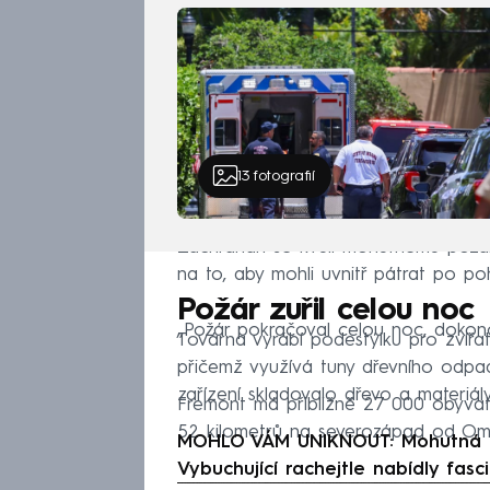
13
fotografií
Záchranáři se kvůli mohutnému požáru
na to, aby mohli uvnitř pátrat po po
Požár zuřil celou noc
„Požár pokračoval celou noc, dokonce 
Továrna vyrábí podestýlku pro zvířa
přičemž využívá tuny dřevního odpa
zařízení skladovalo dřevo a materiály
Fremont má přibližně 27 000 obyvate
52 kilometrů na severozápad od Om
MOHLO VÁM UNIKNOUT: Mohutná ex
Vybuchující rachejtle nabídly fasc