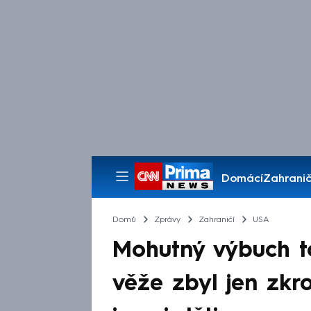
Domácí
Zahranič
Pořady
Domů
Zprávy
Zahraničí
USA
Mohutný výbuch t
věže zbyl jen zkr