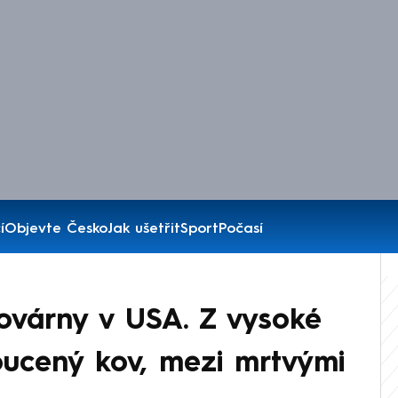
í
Objevte Česko
Jak ušetřit
Sport
Počasí
ovárny v USA. Z vysoké
oucený kov, mezi mrtvými