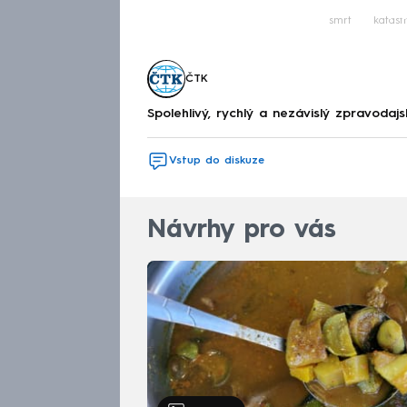
Fa
smrt
katast
ČTK
Spolehlivý, rychlý a nezávislý zpravodajs
Vstup do diskuze
Návrhy pro vás