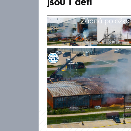
jsou i děti
Žádná položka z
ČTK
Akt. 30. čvc 2025, 19:06
• 30. čvc 2025, 18:43
Americké úřady potvrdily smrt
byli pohřešovaní po mohutné 
Fremont ve státě Nebraska, pí
s plameny a kouřem téměř ce