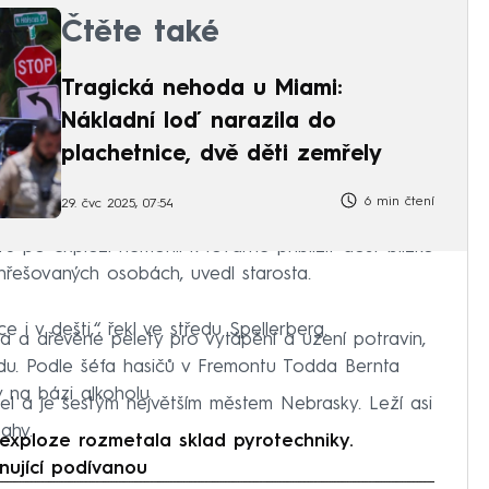
Čtěte také
Tragická nehoda u Miami:
Nákladní loď narazila do
plachetnice, dvě děti zemřely
6 min čtení
29. čvc 2025, 07:54
 po explozi nemohli k továrně přiblížit dost blízko
hřešovaných osobách, uvedl starosta.
i v dešti,“ řekl ve středu Spellerberg.
ta a dřevěné pelety pro vytápění a uzení potravin,
du. Podle šéfa hasičů v Fremontu Todda Bernta
 na bázi alkoholu.
l a je šestým největším městem Nebrasky. Leží asi
ahy.
ploze rozmetala sklad pyrotechniky.
inující podívanou