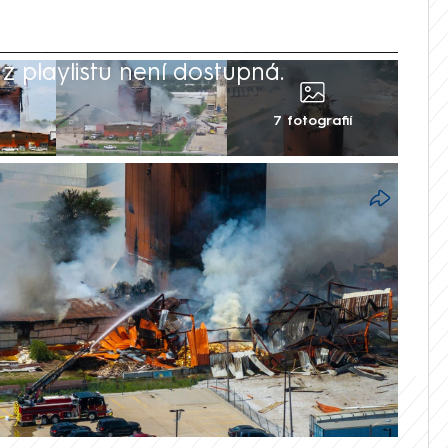
 playlistu není dostupná.
7 fotografií
 dvou dětí a jednoho dospělého, kteří
explozi v továrně na biopaliva ve městě
še agentura AP. Hasiči na místě bojovali
lý den.