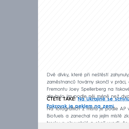
Dvě dívky, které při neštěstí zahynul
zaměstnanců továrny skončí v práci, 
Fremontu Joey Spellerberg na tiskové 
ale bylo jim podle něj méně než dvan
ČTĚTE TAKÉ:
Na Ukrajině se schylu
Pokrovsk je peklem na zemi
Na fotografiích z místa je podle AP 
Biofuels a zanechal na jejím místě z
trosky a obyvatelé z okolí uvedli, že