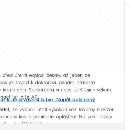
y, před úterní explozí čekaly, až jeden ze
aby je zavezl k doktorovi, oznámil starosta
konferenci. Spellerberg si nebyl jistý jejich věkem,
áct let, píše AP.
je k nejkrvavější bitvě. Napůl obklíčený
vidět, že výbuch utrhl vysokou věž továrny Horizon
kroucený kov a poničené opláštění. Na zemi ležely
 výbuch otřásl jejich domy.