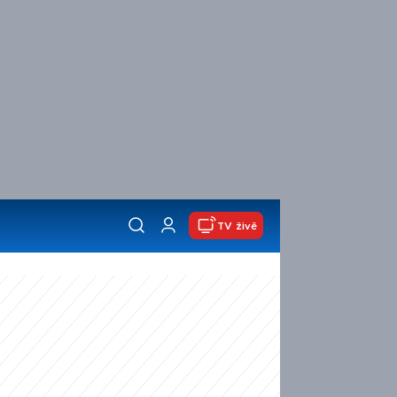
TV živě