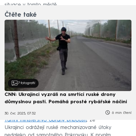
situace v tomto městě.
Čtěte také
7
fotografií
CNN: Ukrajinci vyzráli na smrtící ruské drony
důmyslnou pastí. Pomáhá prosté rybářské náčiní
6 min čtení
30. čvc 2025, 07:32
Tamní ministerstvo obrany připouští
, že
Ukrajinci odrážejí ruské mechanizované útoky
nedaleko od samotného Pokrovsku. K prvním