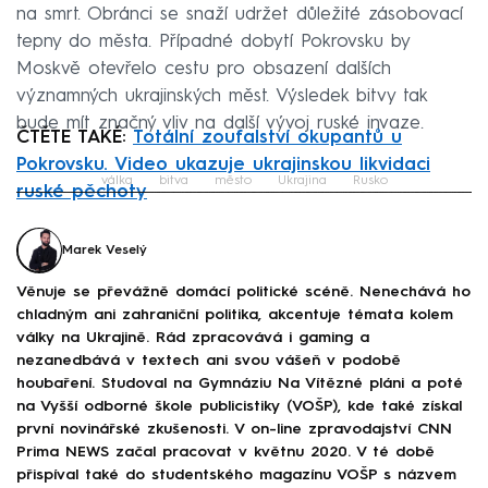
na smrt. Obránci se snaží udržet důležité zásobovací
tepny do města. Případné dobytí Pokrovsku by
Moskvě otevřelo cestu pro obsazení dalších
významných ukrajinských měst. Výsledek bitvy tak
bude mít značný vliv na další vývoj ruské invaze.
ČTĚTE TAKÉ:
Totální zoufalství okupantů u
Pokrovsku. Video ukazuje ukrajinskou likvidaci
válka
bitva
město
Ukrajina
Rusko
ruské pěchoty
Failed to fetch
Marek Veselý
Věnuje se převážně domácí politické scéně. Nenechává ho
chladným ani zahraniční politika, akcentuje témata kolem
války na Ukrajině. Rád zpracovává i gaming a
nezanedbává v textech ani svou vášeň v podobě
houbaření. Studoval na Gymnáziu Na Vítězné pláni a poté
na Vyšší odborné škole publicistiky (VOŠP), kde také získal
první novinářské zkušenosti. V on-line zpravodajství CNN
Prima NEWS začal pracovat v květnu 2020. V té době
přispíval také do studentského magazínu VOŠP s názvem