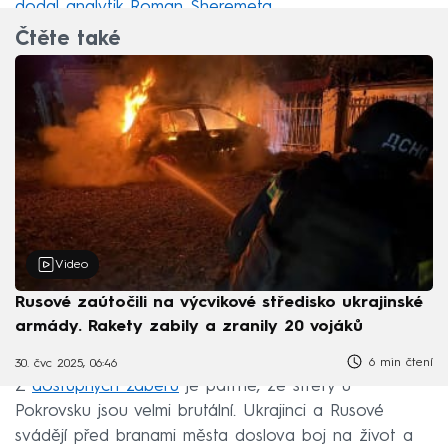
dodal analytik Roman Sheremeta
.
Čtěte také
Video
Rusové zaútočili na výcvikové středisko ukrajinské
armády. Rakety zabily a zranily 20 vojáků
6 min čtení
30. čvc 2025, 06:46
Z
dostupných záběrů
je patrné, že střety u
Pokrovsku jsou velmi brutální. Ukrajinci a Rusové
svádějí před branami města doslova boj na život a