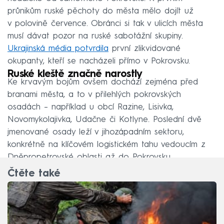
průnikům ruské pěchoty do města mělo dojít už
v polovině července. Obránci si tak v ulicích města
musí dávat pozor na ruské sabotážní skupiny.
Ukrajinská média potvrdila
první zlikvidované
okupanty, kteří se nacházeli přímo v Pokrovsku.
Ruské kleště značně narostly
Ke krvavým bojům ovšem dochází zejména před
branami města, a to v přilehlých pokrovských
osadách – například u obcí Razine, Lisivka,
Novomykolajivka, Udačne či Kotlyne. Poslední dvě
jmenované osady leží v jihozápadním sektoru,
konkrétně na klíčovém logistickém tahu vedoucím z
Dněpropetrovské oblasti až do Pokrovsku.
Čtěte také