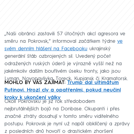
„Naši obránci zastavili 57 útočných akcí agresora ve
směru na Pokrovsk,“ informoval začátkem týdne
ve
svém denním hlášení na Facebooku
ukrajinský
generální štáb ozbrojených sil. Uvedený počet
odražených ruských úderů je výrazně vyšší než na
jakémkoliv dalším bouřlivém úseku fronty, jako jsou
Lyman, Novopavlivka, Toreck, Kupjansk či Kramatorsk.
MOHLO BY VÁS ZAJÍMAT:
Trump dal ultimátum
Putinovi. Hrozí cly a opatřeními, pokud neučiní
kroky k ukončení války
Okolí Pokrovsku je již rok středobodem
nejbrutálnějších bojů na Donbase. Okupanti i přes
značné ztráty dosahují v tomto směru viditelného
postupu. Pokrovsk je nyní už napůl obklíčený a zprávy
z posledních dnů hovoří o drastickém zhoršení