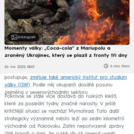
16
fotografií
Momenty války: „Coca-cola“ z Mariupolu a
zraněný Ukrajinec, který se plazil z fronty tři dny
6 min čtení
26. čvc 2025, 08:01
Skutečnost, že ruská armáda v pokrovském směru
postupuje,
zmiňuje také americký Institut pro studium
války (ISW)
. Podle něj okupanti dosáhli posunu
zejména v severovýchodním sektoru.
Pokrovsk se stále více dostává do ruských kleští,
které za poslední týdny značně narostly. V ještě
kritičtější situaci se nachází Myrnohrad. Toto další
strategicky významné město leží asi sedm kilometrů
východně od Pokrovsku. Zatím nepotvrzené zprávy
ISW hovoří o tom, že ruské síly již operují uvnitř