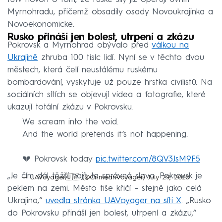
Myrnohradu, přičemž obsadily osady Novoukrajinka a
Novoekonomicke.
Rusko přináší jen bolest, utrpení a zkázu
Pokrovsk a Myrnohrad obývalo před
válkou na
Ukrajině
zhruba 100 tisíc lidí. Nyní se v těchto dvou
městech, která čelí neustálému ruskému
bombardování, vyskytuje už pouze hrstka civilistů. Na
sociálních sítích se objevují videa a fotografie, které
ukazují totální zkázu v Pokrovsku.
We scream into the void.
And the world pretends it’s not happening.
💔 Pokrovsk today
pic.twitter.com/8QV3JsM9F5
„Je čím dál těžší najít ta správná slova. Pokrovsk je
— UAVoyager🇺🇦 (@CrimeanVoyager)
July 29, 2025
peklem na zemi. Město tiše křičí – stejně jako celá
Ukrajina,“
uvedla stránka UAVoyager na síti X
. „Rusko
do Pokrovsku přináší jen bolest, utrpení a zkázu,“