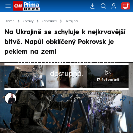
Domů
Zprávy
Zahraničí
Ukrajina
Na Ukrajině se schyluje k nejkrvavější
bitvě. Napůl obklíčený Pokrovsk je
peklem na zemi
Žádná položka z playlistu není
dostupná.
17 fotografií
Marek Veselý
30. čvc 2025, 17:47
Nejkrvavější bitva na Donbase se pomalu,
ale jistě přesouvá před brány ukrajinského