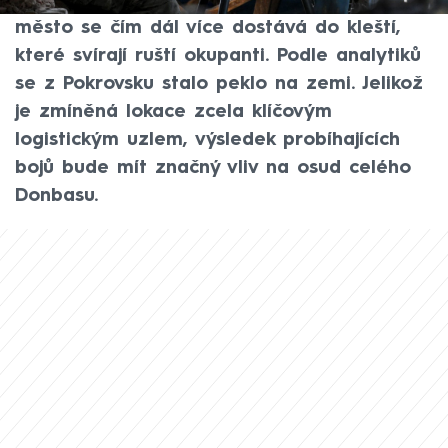
Pokrovsku. Toto rozbombardované doněcké
město se čím dál více dostává do kleští,
které svírají ruští okupanti. Podle analytiků
se z Pokrovsku stalo peklo na zemi. Jelikož
je zmíněná lokace zcela klíčovým
logistickým uzlem, výsledek probíhajících
bojů bude mít značný vliv na osud celého
Donbasu.