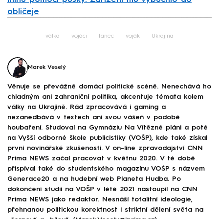
obličeje
Failed to fetch
válka
vojáci
tanec
voják
Ukrajina
Marek Veselý
Věnuje se převážně domácí politické scéně. Nenechává ho
chladným ani zahraniční politika, akcentuje témata kolem
války na Ukrajině. Rád zpracovává i gaming a
nezanedbává v textech ani svou vášeň v podobě
houbaření. Studoval na Gymnáziu Na Vítězné pláni a poté
na Vyšší odborné škole publicistiky (VOŠP), kde také získal
první novinářské zkušenosti. V on-line zpravodajství CNN
Prima NEWS začal pracovat v květnu 2020. V té době
přispíval také do studentského magazínu VOŠP s názvem
Generace20 a na hudební web Planeta Hudba. Po
dokončení studií na VOŠP v létě 2021 nastoupil na CNN
Prima NEWS jako redaktor. Nesnáší totalitní ideologie,
přehnanou politickou korektnost i striktní dělení světa na