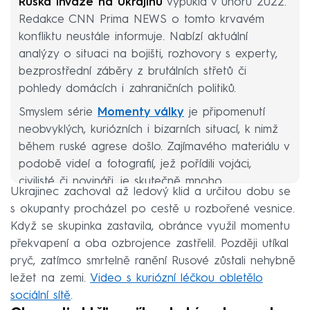
Ruská invaze na Ukrajinu
vypukla v únoru 2022.
Redakce CNN Prima NEWS o tomto krvavém
konfliktu neustále informuje. Nabízí aktuální
analýzy o situaci na bojišti, rozhovory s experty,
bezprostřední záběry z brutálních střetů či
pohledy domácích i zahraničních politiků.
Smyslem série
Momenty války
je připomenutí
neobvyklých, kuriózních i bizarních situací, k nimž
během ruské agrese došlo. Zajímavého materiálu v
podobě videí a fotografií, jež pořídili vojáci,
civilisté či novináři, je skutečně mnoho.
Ukrajinec zachoval až ledový klid a určitou dobu se
s okupanty procházel po cestě u rozbořené vesnice.
Když se skupinka zastavila, obránce využil momentu
překvapení a oba ozbrojence zastřelil. Později utíkal
pryč, zatímco smrtelně ranění Rusové zůstali nehybně
ležet na zemi.
Video s kuriózní léčkou obletělo
sociální sítě
.