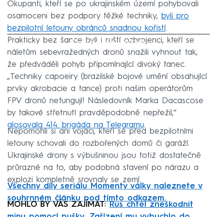
Okupanti, kteří se po ukrajinském území pohybovali
osamoceni bez podpory těžké techniky,
byli pro
bezpilotní letouny obránců snadnou kořistí
.
Prakticky bez šance byli i ruští ozbrojenci, kteří se
Failed to fetch
náletům sebevražedných dronů snažili vyhnout tak,
že předváděli pohyb připomínající divoký tanec.
„Techniky capoeiry (brazilské bojové umění obsahující
prvky akrobacie a tance) proti našim operátorům
FPV dronů nefungují! Následovník Marka Dacascose
by takové střetnutí pravděpodobně nepřežil,“
glosovala 414. brigáda na Telegramu
.
Nepomohli si ani vojáci, kteří se před bezpilotními
letouny schovali do rozbořených domů či garáží.
Ukrajinské drony s výbušninou jsou totiž dostatečně
průrazné na to, aby podobná stavení po nárazu a
explozi kompletně srovnaly se zemí.
Všechny díly seriálu Momenty války naleznete v
souhrnném článku pod tímto odkazem.
MOHLO BY VÁS ZAJÍMAT:
Rus chtěl zneškodnit
minu pomocí pušky. Zařízení mu vybuchlo do