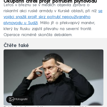
Okupanti chtěli projít potrubím plynovodu
Letos v březnu se v médiích objevila zpráva o
riskantní akci ruské armády v Kurské oblasti, při níž
se
vojáci snažili projít skrz potrubí nepoužívaného
plynovodu u Sudži
. Mělo jít o překvapivý manévr,
který by Rusku zajistil převahu na severní frontě.
Operace nicméně skončila debaklem.
Čtěte také
9
fotografií