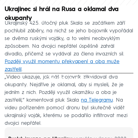
Ukrajinec si hrál na Rusa a oklamal dva
okupanty
Ukrajinský 425. útočný pluk Skala se začátkem září
pochlubil záběry, na nichž se jeho bojovník vypořádal
se dvěma ruskými vojáky, a to velmi neobvyklým
způsobem. Na dvojici nepřátel úspěšně zahrál
divadlo, přičemž se vydával za člena invazních sil.
Později využil momentu překvapení a oba muže
zastřelil
.
„Video ukazuje, jak náš bojovník zlikvidoval dva
Failed to fetch
okupanty. Nejdříve je oklamal, aby si mysleli, že je
jedním z nich. Později využil okamžiku a oba je
zastřelil,“ komentoval pluk Skala
na Telegramu
. Na
videu pořízeném pomocí dronu byl skutečně vidět
ukrajinský voják, kterému se podařilo infiltrovat mezi
dvojici nepřátel.