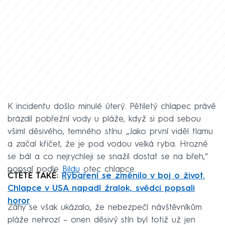
K incidentu došlo minulé úterý. Pětiletý chlapec právě
brázdil pobřežní vody u pláže, když si pod sebou
všiml děsivého, temného stínu. „Jako první viděl tlamu
a začal křičet, že je pod vodou velká ryba. Hrozně
se bál a co nejrychleji se snažil dostat se na břeh,“
popsal podle
Bildu
otec chlapce.
ČTĚTE TAKÉ:
Rybaření se změnilo v boj o život.
Chlapce v USA napadl žralok, svědci popsali
horor
Záhy se však ukázalo, že nebezpečí návštěvníkům
pláže nehrozí – onen děsivý stín byl totiž už jen