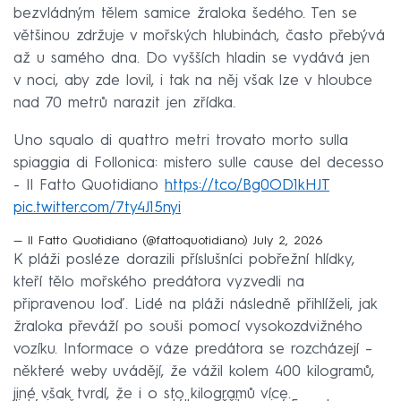
bezvládným tělem samice žraloka šedého. Ten se
většinou zdržuje v mořských hlubinách, často přebývá
až u samého dna. Do vyšších hladin se vydává jen
v noci, aby zde lovil, i tak na něj však lze v hloubce
nad 70 metrů narazit jen zřídka.
Uno squalo di quattro metri trovato morto sulla
spiaggia di Follonica: mistero sulle cause del decesso
- Il Fatto Quotidiano
https://t.co/Bg0OD1kHJT
pic.twitter.com/7ty4J15nyi
— Il Fatto Quotidiano (@fattoquotidiano)
July 2, 2026
K pláži posléze dorazili příslušníci pobřežní hlídky,
kteří tělo mořského predátora vyzvedli na
připravenou loď. Lidé na pláži následně přihlíželi, jak
žraloka převáží po souši pomocí vysokozdvižného
vozíku. Informace o váze predátora se rozcházejí –
některé weby uvádějí, že vážil kolem 400 kilogramů,
jiné však tvrdí, že i o sto kilogramů více.