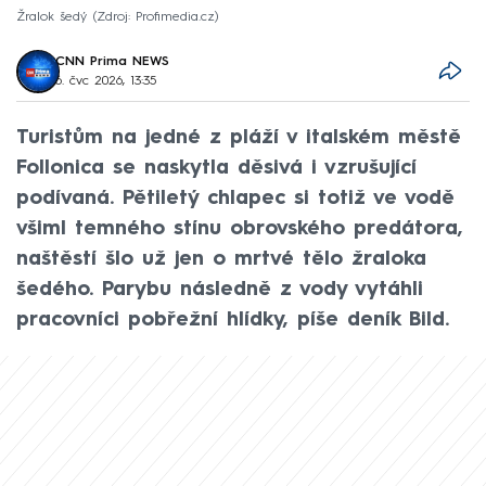
Žralok šedý
Zdroj: Profimedia.cz
CNN Prima NEWS
6. čvc 2026, 13:35
Turistům na jedné z pláží v italském městě
Follonica se naskytla děsivá i vzrušující
podívaná. Pětiletý chlapec si totiž ve vodě
všiml temného stínu obrovského predátora,
naštěstí šlo už jen o mrtvé tělo žraloka
šedého. Parybu následně z vody vytáhli
pracovníci pobřežní hlídky, píše deník Bild.