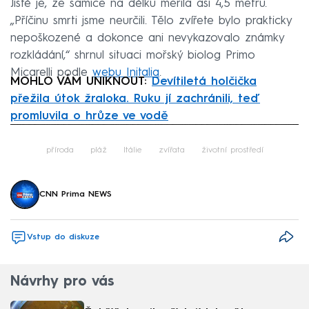
Jisté je, že samice na délku měřila asi 4,5 metru.
„Příčinu smrti jsme neurčili. Tělo zvířete bylo prakticky
nepoškozené a dokonce ani nevykazovalo známky
rozkládání,“ shrnul situaci mořský biolog Primo
Micarelli podle
webu Initalia
.
MOHLO VÁM UNIKNOUT:
Devítiletá holčička
přežila útok žraloka. Ruku jí zachránili, teď
promluvila o hrůze ve vodě
Failed to fetch
příroda
pláž
Itálie
zvířata
životní prostředí
CNN Prima NEWS
Vstup do diskuze
Návrhy pro vás