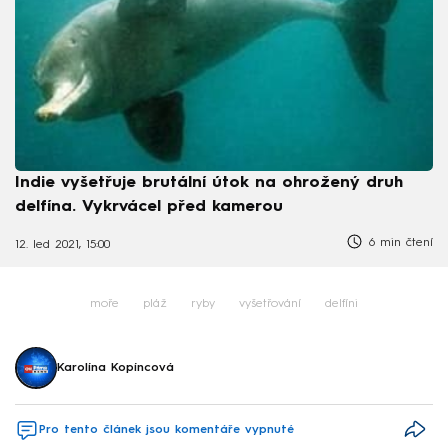
Indie vyšetřuje brutální útok na ohrožený druh
delfína. Vykrvácel před kamerou
6 min čtení
12. led 2021, 15:00
moře
pláž
ryby
vyšetřování
delfíni
Karolína Kopíncová
Pro tento článek jsou komentáře vypnuté