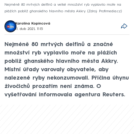
Nejméně 80 mrtvých delfínů a velké množství ryb vyplavilo moře na
plážích poblíž ghanského hlavního města Akkry.
Zdroj: Profimedia.cz
Karolína Kopíncová
11. dub 2021, 11:15
Nejméně 80 mrtvých delfínů a značné
množství ryb vyplavilo moře na plážích
poblíž ghanského hlavního města Akkry.
Místní úřady varovaly obyvatele, aby
nalezené ryby nekonzumovali. Příčina úhynu
živočichů prozatím není známa. O
vyšetřování informovala agentura Reuters.