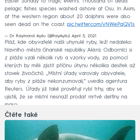
Easter Sunday to tragic events. Thousand of dead
pelagic fishes species washed ashore at Osu. In Axim,
at the western region about 20 dolphins were also
seen dead on the coast.
pic.twitter.com/vNWePqQV1s
— Dr Raymond Ayilu (@RayAyilu)
April 5, 2021
Pláž, kde obyvatelé našli uhynulé ryby, leží nedaleko
hlavního města Ghanské republiky Akkra. Odborníci si
z pláže vzali několik ryb a vzorky vody, za pomocí
kterých by měli zjistit příčinu úhynu několika desítek až
stovek živočichů. „Místní úřady varovaly obyvatele,
aby ryby z pláže nekonzumovali,“ uvedla agentura
Reuters. Úřady již také prověřují rybí trhy, aby se
ujistili, že se místní nesnaží prodat mrtvé delfíny na
maso.
Čtěte také