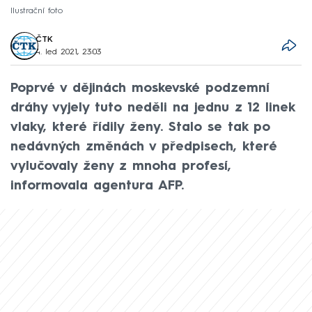
Ilustrační foto
ČTK
4. led 2021, 23:03
Poprvé v dějinách moskevské podzemní
dráhy vyjely tuto neděli na jednu z 12 linek
vlaky, které řídily ženy. Stalo se tak po
nedávných změnách v předpisech, které
vylučovaly ženy z mnoha profesí,
informovala agentura AFP.