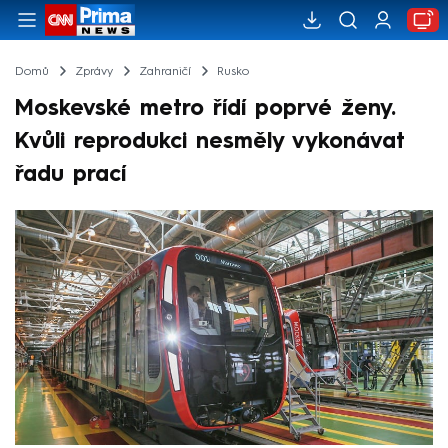
Domů
Zprávy
Zahraničí
Rusko
Moskevské metro řídí poprvé ženy.
Kvůli reprodukci nesměly vykonávat
řadu prací