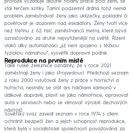
protože vyžaduje dlouhé hodiny práce pod zemí, se
stal terčem kritiky. Tamní podzemní dráha totiž nemá
problém zaměstnávat ženy jako uklízečky, pokladní či
pověřovat je dozorem nad eskalátory. Ženy tvoří více
než třetinu z 62 tisíc zaměstnanců metra, které bývá
označováno za druhé nejvytíženější na světě. Řízení
vlaků díky automatizaci „již není spojeno s těžkou
fyzickou námahou“, vysvětlil dopravní podnik.
Reprodukce na prvním místě
Také ruské železnice oznámily, že v roce 2021
zaměstnají ženy i jako strojvedoucí. Předchozí seznam
z roku 2000 vylučoval ženy z práce v hornictví a
hutnictví, nesměly se stát ani řidičkami kamionů v
dálkové dopravě, plavit se jako námořnice, opravovat
auta v servisech nebo se věnovat výrobě dechových
nástrojů.
Sovětský svaz zavedl seznam v roce 1974 s cílem
ochránit bezpečí žen a jejich schopnost reprodukce,
která byla v socialistické společnosti považována za