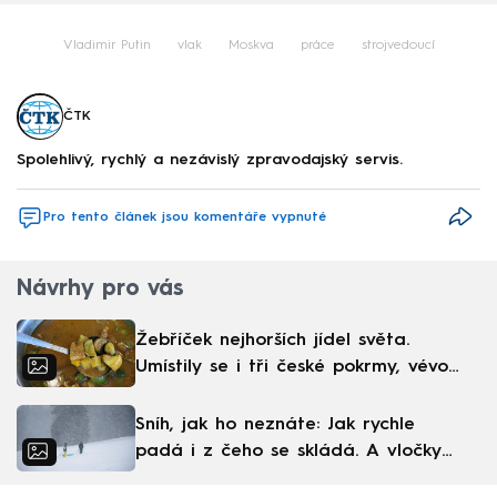
Vladimir Putin
vlak
Moskva
práce
strojvedoucí
ČTK
Spolehlivý, rychlý a nezávislý zpravodajský servis.
Pro tento článek jsou komentáře vypnuté
Návrhy pro vás
Žebříček nejhorších jídel světa.
Umístily se i tři české pokrmy, vévodí
skandinávská kuchyně
Sníh, jak ho neznáte: Jak rychle
padá i z čeho se skládá. A vločky
nejsou bílé