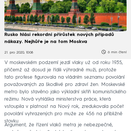
Rusko hlásí rekordní přírůstek nových případů
nákazy. Nejhůře je na tom Moskva
6 min čtení
21. pro 2020, 10:08
V moskevském podzemí jezdí vlaky už od roku 1935,
přičemž až dosud je řídili výhradně muži, protože
tato profese figurovala na vládním seznamu povolání
považovaných za škodlivé pro zdraví žen. Moskevské
metro bylo stavěno jako výkladní skříň komunistického
režimu. Nová vyhláška ministerstva práce, která
vstoupila v platnost na Nový rok, zredukovala počet
povolání vyhrazených pro muže ze 456 na přibližně
stovku.
Argument, že řízení vlaků metra je nebezpečné,