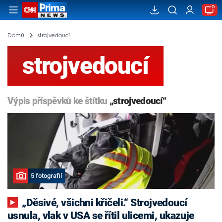
Domů
strojvedoucí
strojvedoucí
Výpis příspěvků ke štítku
„strojvedoucí“
5 fotografií
„Děsivé, všichni křičeli.“ Strojvedoucí
usnula, vlak v USA se řítil ulicemi, ukazuje