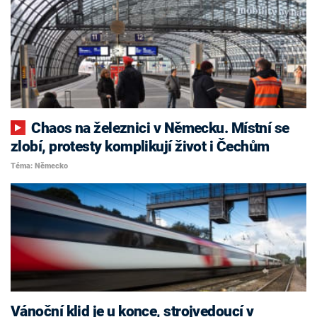
Chaos na železnici v Německu. Místní se
zlobí, protesty komplikují život i Čechům
Téma: Německo
Vánoční klid je u konce, strojvedoucí v