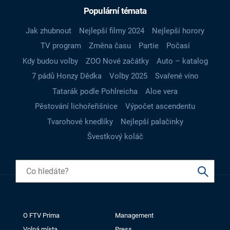
Populární témata
Jak zhubnout
Nejlepší filmy 2024
Nejlepší horory
TV program
Změna času
Partie
Počasí
Kdy budou volby
ZOO Nové začátky
Auto – katalog
7 pádů Honzy Dědka
Volby 2025
Svařené víno
Tatarák podle Pohlreicha
Aloe vera
Pěstování lichořeřišnice
Výpočet ascendentu
Tvarohové knedlíky
Nejlepší palačinky
Švestkový koláč
O FTV Prima
Management
Volná místa
Press