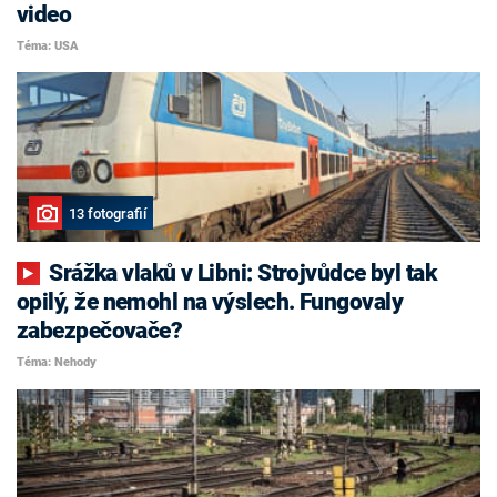
video
Téma: USA
13 fotografií
Srážka vlaků v Libni: Strojvůdce byl tak
opilý, že nemohl na výslech. Fungovaly
zabezpečovače?
Téma: Nehody