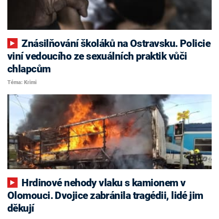
Znásilňování školáků na Ostravsku. Policie
viní vedoucího ze sexuálních praktik vůči
chlapcům
Téma: Krimi
Hrdinové nehody vlaku s kamionem v
Olomouci. Dvojice zabránila tragédii, lidé jim
děkují