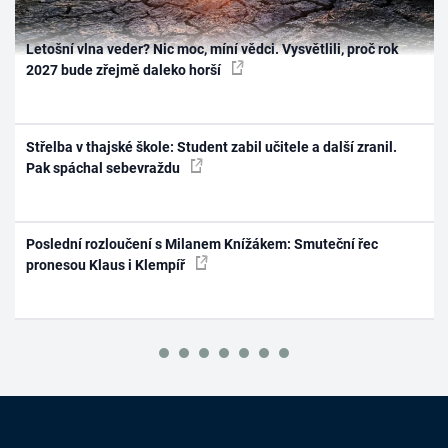
Letošní vlna veder? Nic moc, míní vědci. Vysvětlili, proč rok
2027 bude zřejmě daleko horší
Střelba v thajské škole: Student zabil učitele a další zranil.
Pak spáchal sebevraždu
Poslední rozloučení s Milanem Knížákem: Smuteční řec
pronesou Klaus i Klempíř