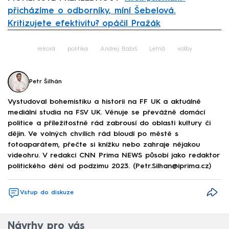
přicházíme o odborníky, míní Šebelová.
Kritizujete efektivitu? opáčil Pražák
Failed to fetch
rekord
politika
Andrej Babiš
Letná
volby
Petr Šilhán
Vystudoval bohemistiku a historii na FF UK a aktuálně
mediální studia na FSV UK. Věnuje se převážně domácí
politice a příležitostně rád zabrousí do oblasti kultury či
dějin. Ve volných chvílích rád bloudí po městě s
fotoaparátem, přečte si knížku nebo zahraje nějakou
videohru. V redakci CNN Prima NEWS působí jako redaktor
politického dění od podzimu 2023. (Petr.Silhan@iprima.cz)
Vstup do diskuze
Návrhy pro vás