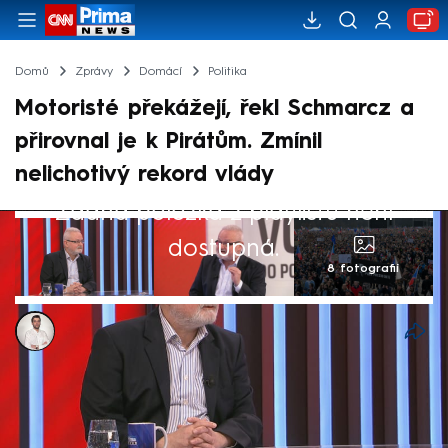
Domů
Zprávy
Domácí
Politika
Motoristé překážejí, řekl Schmarcz a
přirovnal je k Pirátům. Zmínil
nelichotivý rekord vlády
Žádná položka z playlistu není
dostupná.
8 fotografií
Petr Šilhán
25. bře 2026, 14:36
Vládní koalice není programově homogenní
a Motoristé v ní překážejí podobně jako