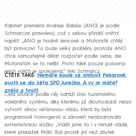
Kabinet premiéra Andreje Babiše (ANO) je podle
Schmarcze pravolevý, což s sebou přináší vnitřní
napětí. „ANO je hodně levicové a Motoristé chtějí
být pravicoví. To bude velký problém, protože ANO
chce samozřejmě dělat rozpočet podle sebe, ale
Motoristům se to nelíbí. Proto také pouze polovina
jejich voličů je spokojená,“ řekl Schmarcz.
ČTĚTE TAKÉ:
Nemáte koule se omluvit Pekarové,
pustil se do šéfa SPD Jurečka. A vy je máte?
znělo z hnutí
Celá situace podle něj odráží stav tuzemského
volebního systému, díky kterému již dlouhodobě nelze
vytvořit silnou většinovou vládu, která by byla
programově homogenní a zároveň neobsahovala
extremistickou složku. „Viděli jsme to i v minulé vládě,
které překáželi Piráti. Byli prostě jiní než zbytek