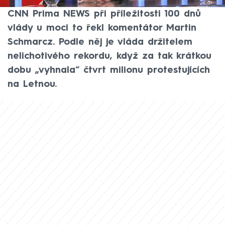
Piráti v té minulé. Ve speciálním vysílání na
CNN Prima NEWS při příležitosti 100 dnů
vlády u moci to řekl komentátor Martin
Schmarcz. Podle něj je vláda držitelem
nelichotivého rekordu, když za tak krátkou
dobu „vyhnala“ čtvrt milionu protestujících
na Letnou.