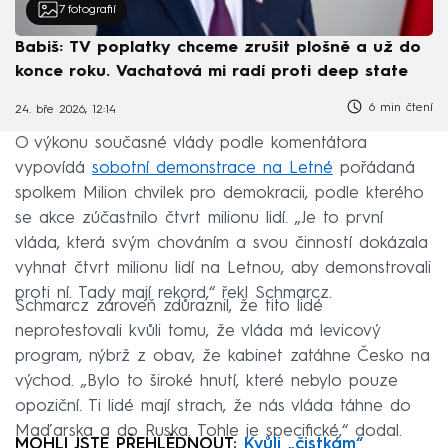
7
fotografií
Babiš: TV poplatky chceme zrušit plošně a už do
konce roku. Vachatová mi radí proti deep state
6 min čtení
24. bře 2026, 12:14
O výkonu současné vlády podle komentátora
vypovídá
sobotní demonstrace na Letné
pořádaná
spolkem Milion chvilek pro demokracii, podle kterého
se akce zúčastnilo čtvrt milionu lidí. „Je to první
vláda, která svým chováním a svou činností dokázala
vyhnat čtvrt milionu lidí na Letnou, aby demonstrovali
proti ní. Tady mají rekord,“ řekl Schmarcz.
Schmarcz zároveň zdůraznil, že tito lidé
neprotestovali kvůli tomu, že vláda má levicový
program, nýbrž z obav, že kabinet zatáhne Česko na
východ. „Bylo to široké hnutí, které nebylo pouze
opoziční. Ti lidé mají strach, že nás vláda táhne do
Maďarska a do Ruska. Tohle je specifické,“ dodal.
MOHLI JSTE PŘEHLÉDNOUT:
Kvůli „čistkám“