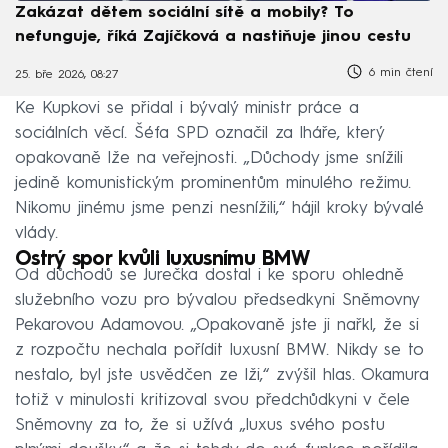
Zakázat dětem sociální sítě a mobily? To
nefunguje, říká Zajíčková a nastiňuje jinou cestu
6 min čtení
25. bře 2026, 08:27
Ke Kupkovi se přidal i bývalý ministr práce a
sociálních věcí. Šéfa SPD označil za lháře, který
opakovaně lže na veřejnosti. „Důchody jsme snížili
jedině komunistickým prominentům minulého režimu.
Nikomu jinému jsme penzi nesnížili,“ hájil kroky bývalé
vlády.
Ostrý spor kvůli luxusnímu BMW
Od důchodů se Jurečka dostal i ke sporu ohledně
služebního vozu pro bývalou předsedkyni Sněmovny
Pekarovou Adamovou. „Opakovaně jste ji nařkl, že si
z rozpočtu nechala pořídit luxusní BMW. Nikdy se to
nestalo, byl jste usvědčen ze lži,“ zvýšil hlas. Okamura
totiž v minulosti kritizoval svou předchůdkyni v čele
Sněmovny za to, že si užívá „luxus svého postu