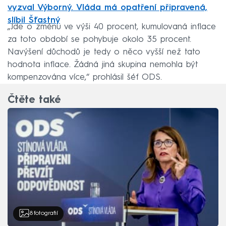
vyzval Výborný. Vláda má opatření připravená,
slíbil Šťastný
„Jde o změnu ve výši 40 procent, kumulovaná inflace
za toto období se pohybuje okolo 35 procent.
Navýšení důchodů je tedy o něco vyšší než tato
hodnota inflace. Žádná jiná skupina nemohla být
kompenzována více,“ prohlásil šéf ODS.
Čtěte také
8
fotografií