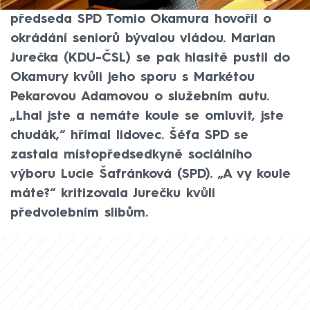
Opozičním poslancům se nelíbilo, že
předseda SPD Tomio Okamura hovořil o
okrádání seniorů bývalou vládou. Marian
Jurečka (KDU-ČSL) se pak hlasitě pustil do
Okamury kvůli jeho sporu s Markétou
Pekarovou Adamovou o služebním autu.
„Lhal jste a nemáte koule se omluvit, jste
chudák,“ hřímal lidovec. Šéfa SPD se
zastala místopředsedkyně sociálního
výboru Lucie Šafránková (SPD). „A vy koule
máte?“ kritizovala Jurečku kvůli
předvolebním slibům.