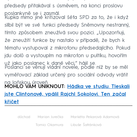
předsedy přitakával s úsměvem, na konci proslovu
poslankyně se i zasmál.
Kupka mimo jiné kritizoval šéfa SPD za to, že i když
slíbil být ve své funkci předsedy Sněmovny nestranný,
tímto způsobem zneužívá svou pozici. „Upozorňuji,
že zneužití funkce by nastalo v případě, že bych k
tématu vystupoval z mikrofonu předsedajícího. Pokud
jdu dolů a vystoupím na mikrofon u pultíku, hovořím
už jako poslanec k dané věci,“ hájil se.
Poslanci se věnují vládní novele, podle níž by se měl
vyměřovací základ určený pro sociální odvody vrátit
na loňskou úroveň.
MOHLO VÁM UNIKNOUT:
Hádka ve studiu. Tleskali
jste Clintonové, vpálil Rajchl Sokolovi. Ten začal
křičet
Failed to fetch
důchod
Marian Jurečka
Markéta Pekarová Adamová
Tomio Okamura
Libuše Šafránková