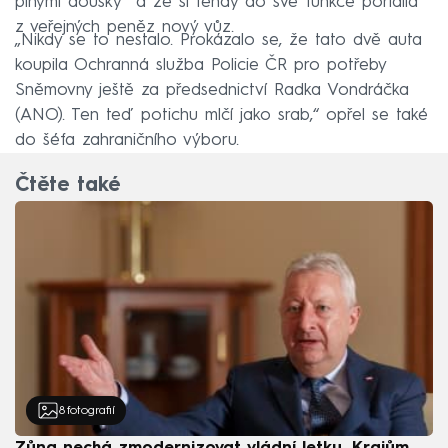
plnými doušky“ a že si tehdy do své funkce pořídila
z veřejných peněz nový vůz.
„Nikdy se to nestalo. Prokázalo se, že tato dvě auta
koupila Ochranná služba Policie ČR pro potřeby
Sněmovny ještě za předsednictví Radka Vondráčka
(ANO). Ten teď potichu mlčí jako srab,“ opřel se také
do šéfa zahraničního výboru.
Čtěte také
8
fotografií