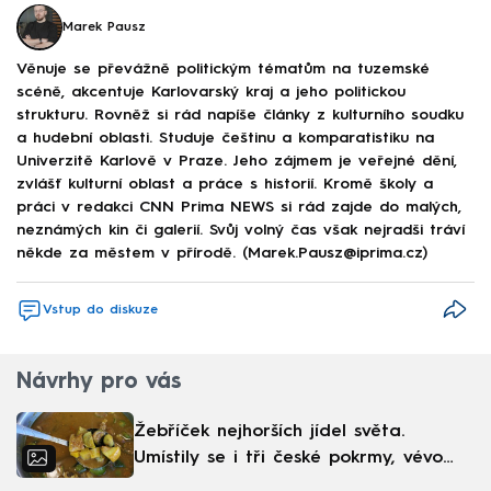
Marek Pausz
Věnuje se převážně politickým tématům na tuzemské
scéně, akcentuje Karlovarský kraj a jeho politickou
strukturu. Rovněž si rád napíše články z kulturního soudku
a hudební oblasti. Studuje češtinu a komparatistiku na
Univerzitě Karlově v Praze. Jeho zájmem je veřejné dění,
zvlášť kulturní oblast a práce s historií. Kromě školy a
práci v redakci CNN Prima NEWS si rád zajde do malých,
neznámých kin či galerií. Svůj volný čas však nejradši tráví
někde za městem v přírodě. (Marek.Pausz@iprima.cz)
Vstup do diskuze
Návrhy pro vás
Žebříček nejhorších jídel světa.
Umístily se i tři české pokrmy, vévodí
skandinávská kuchyně