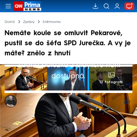
Domů
Zprávy
Sněmovna
Nemáte koule se omluvit Pekarové,
pustil se do šéfa SPD Jurečka. A vy je
máte? znělo z hnutí
Žádná položka z playlistu není
dostupná.
12 fotografií
Marek Pausz
25. bře 2026, 12:02
Téma důchodů se v Poslanecké sněmovně
zvrhlo v emotivní slovní přestřelku.