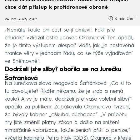
Zůna nechá zmodernizovat vládní letku. Krajům
chce dát přístup k protidronové obraně
6 min čtení
24. bře 2026, 23:03
„Nemáte koule ani čest se jí omluvit. Fakt jste
chudák,“ vzkázal ostře lidovec Okamurovi. Ten opáčil,
že je tímto výstupem alespoň vidět, jak „je nastavená
hranice věty v jednacím řádu, co se týče vyjadřování
ve Sněmovně“.
Dodrželi jste sliby? obořila se na Jurečku
Šafránková
Na Jurečkova slova reagovala Šafránková. „Co si to
tu dovolujete? Říkáte někomu, že je srab a nemá
koule? A vy je máte, dodrželi jste vaše volební sliby?“
opáčila za pultíkem. Zopakovala Okamurovo tvrzení,
že bývalý kabinet „oškubal důchodce“. „V průběhu
hry jste změnili platný zákon a došlo na snížení
mimořádné valorizace, takže senioři přišli o peníze,“
vyčetla kabinetu Petra Fialy (ODS). Okamura v křesle