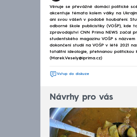
Věnuje se převážně domácí politické scé
akcentuje témata kolem války na Ukraj
ani svou vášeň v podobě houbaření. Stu
odborné škole publicistiky (VOŠP), kde ta
zpravodajství CNN Prima NEWS začal pra
studentského magazínu VOŠP s názvem 
dokončení studií na VOŠP v létě 2021 n
totalitní ideologie, přehnanou politickou 
(Marek.Vesely@iprima.cz)
Vstup do diskuze
Návrhy pro vás