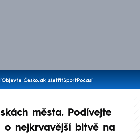
í
Objevte Česko
Jak ušetřit
Sport
Počasí
oskách města. Podívejte
 o nejkrvavější bitvě na