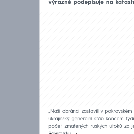
výrazně podepisuje na katast
„Naši obránci zastavili v pokrovském
ukrajinský generální štáb koncem tý
počet zmařených ruských útoků za j
Pokrovsku.