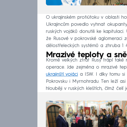
O ukrajinském protiútoku v oblasti hov
Ukrajincům povedlo vyhnat okupanty 
ruských vojáků donutili ke kapitulaci.
že Rusové v pokrovské aglomeraci za
dělostřeleckých systémů a zhruba 1 
Mrazivé teploty a sn
Kromě velkých ztrát Rusy trápí také 
operace. Jde zejména o mrazivé tep
ukrajinští vojáci
a ISW. I díky tomu si 
Pokrovsku i Myrnohradu. Ten leží as
hlouběji v ruských kleštích, čímž čelí