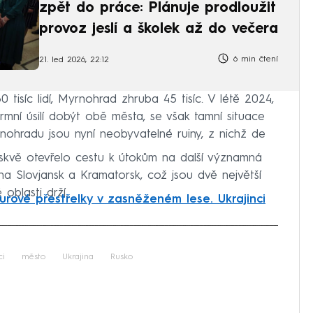
zpět do práce: Plánuje prodloužit
provoz jeslí a školek až do večera
6 min čtení
21. led 2026, 22:12
tisíc lidí, Myrnohrad zhruba 45 tisíc. V létě 2024,
mní úsilí dobýt obě města, se však tamní situace
nohradu jsou nyní neobyvatelné ruiny, z nichž de
kvě otevřelo cestu k útokům na další významná
a Slovjansk a Kramatorsk, což jsou dvě největší
oblasti drží.
urové přestřelky v zasněženém lese. Ukrajinci
iled to fetch
ci
město
Ukrajina
Rusko