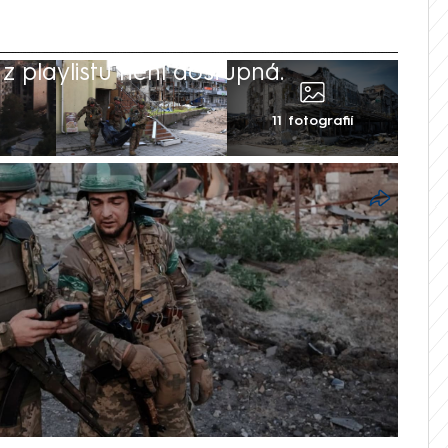
 playlistu není dostupná.
11 fotografií
ozbombardovaných ulicích i zmrzlých
itva o Pokrovsk, která je od léta 2024
asu. Zmíněné doněcké město je zčásti
severní i jižní strany. Přesto ukrajinští
olou severní oblast Pokrovsku i únikový
bí okupantům těžké ztráty. Každý den v
m desítkám vojenských střetů, což se