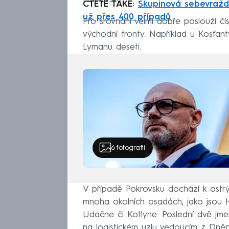
ČTĚTE TAKÉ:
Skupinová sebevražda
už přes 400 případů
Pro srovnání velmi dobře poslouží čís
východní fronty. Například u Kosťanty
Lymanu deseti.
6
fotografií
V případě Pokrovsku dochází k ostrý
mnoha okolních osadách, jako jsou H
Udačne či Kotlyne. Poslední dvě jm
na logistickém uzlu vedoucím z Dněp