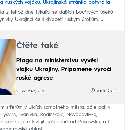
 ruských vojáků. Ukrajinská stránka potvrdila
la z téhož dne týkající se dalších bouřlivých úseků
nivky Ukrajinci čelili dvaceti ruským útokům, u
Čtěte také
Plaga na ministerstvu vyvěsí
vlajku Ukrajiny. Připomene výročí
ruské agrese
6 min čtení
21. led 2026, 21:31
m střetům v ulicích samotného města, dále pak v
ryšyne, Ivanivka, Rodinskoje, Novopavlivka,
enované obce leží jihozápadně od Pokrovsku, a to
ropetrovské oblasti.