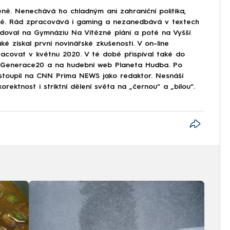
ně. Nenechává ho chladným ani zahraniční politika,
ině. Rád zpracovává i gaming a nezanedbává v textech
doval na Gymnáziu Na Vítězné pláni a poté na Vyšší
ké získal první novinářské zkušenosti. V on-line
covat v květnu 2020. V té době přispíval také do
Generace20 a na hudební web Planeta Hudba. Po
astoupil na CNN Prima NEWS jako redaktor. Nesnáší
korektnost i striktní dělení světa na „černou“ a „bílou“.