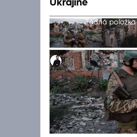
Ukrajině
Žádná položka z
Marek Veselý
24. led 2026, 12:18
Nekončící vojenské střety v r
zákopech. Přesně tak vypadá b
válečným epicentrem na Donb
obklíčené ruskou armádou – ze 
obránci nadále drží pod kontr
západní sektor, přičemž půso
tomto regionu dochází k vyšší