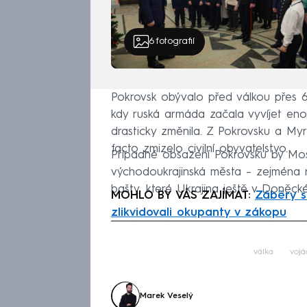
6
fotografií
Pokrovsk obývalo před válkou přes 60 
kdy ruská armáda začala vyvíjet enor
drasticky změnila. Z Pokrovsku a Myr
facto zmizelo civilní obyvatelstvo.
Případné obsazení Pokrovsku by Mos
východoukrajinská města – zejména n
bašty, které Ukrajina ještě v Doněcké 
MOHLO BY VÁS ZAJÍMAT:
Záběry s
zlikvidovali okupanty v zákopu
Fa
válka
vojá
Marek Veselý