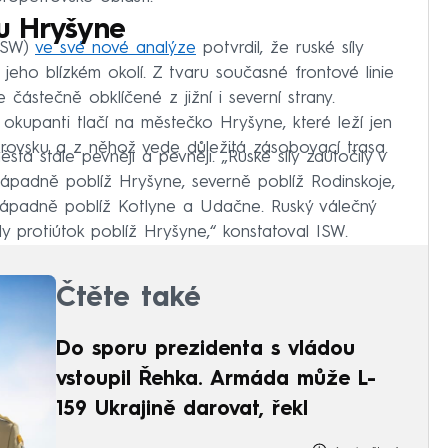
 u Hryšyne
(ISW)
ve své nové analýze
potvrdil, že ruské síly
jeho blízkém okolí. Z tvaru současné frontové linie
částečně obklíčené z jižní i severní strany.
okupanti tlačí na městečko Hryšyne, které leží jen
rovsku a z něhož vede důležitá zásobovací trasa.
sta stále pevněji a pevněji. „Ruské síly zaútočily v
ozápadně poblíž Hryšyne, severně poblíž Rodinskoje,
ápadně poblíž Kotlyne a Udačne. Ruský válečný
ikly protiútok poblíž Hryšyne,“ konstatoval ISW.
Čtěte také
Do sporu prezidenta s vládou
vstoupil Řehka. Armáda může L-
159 Ukrajině darovat, řekl