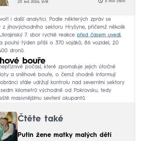
6 min čtení
23. led 2026, 16:18
oří i další analytici. Podle některých zpráv se
z jihovýchodního sektoru Hryšyne, přičemž několik
 Ukrajinský 7. sbor rychlé reakce
před časem uvedl
,
 pouhý týden přišli o 370 vojáků, 86 vozidel, 20
400 dronů.
ěhové bouře
nepříznivé počasí, které zpomaluje jejich útočné
loty a sněhové bouře, o čemž shodně informují
obránci stále udržují kontrolu nad severními sektory
i sedm kilometrů východně od Pokrovsku, tedy
 ještě masivnějšímu sevření okupantů.
Čtěte také
Putin žene matky malých dětí