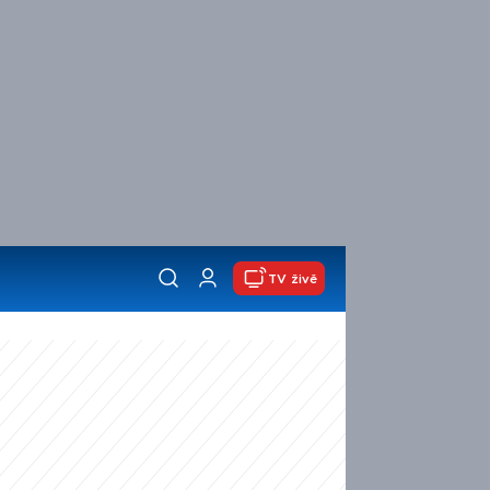
TV živě