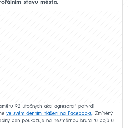
rofálním stavu města.
 směru 92 útočných akcí agresora,“ potvrdil
dne
ve svém denním hlášení na Facebooku
. Zmíněný
ediný den poukazuje na nezměrnou brutalitu bojů u