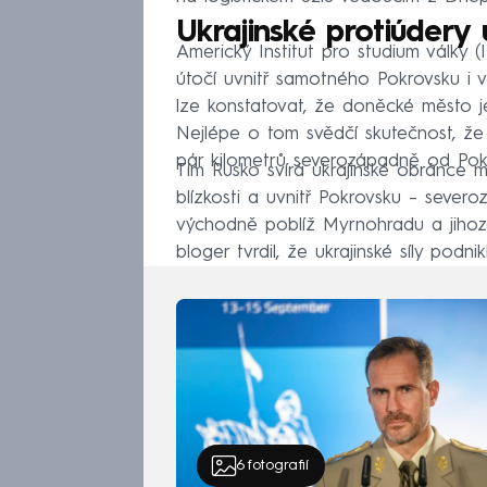
Ukrajinské protiúdery
Americký Institut pro studium války 
útočí uvnitř samotného Pokrovsku i v 
lze konstatovat, že doněcké město je 
Nejlépe o tom svědčí skutečnost, že 
pár kilometrů severozápadně od Pok
Tím Rusko svírá ukrajinské obránce mě
blízkosti a uvnitř Pokrovsku – sever
východně poblíž Myrnohradu a jihoz
bloger tvrdil, že ukrajinské síly podn
6
fotografií