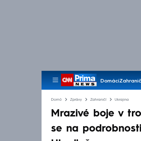
Domácí
Zahranič
Pořady
Domů
Zprávy
Zahraničí
Ukrajina
Mrazivé boje v tr
se na podrobnosti