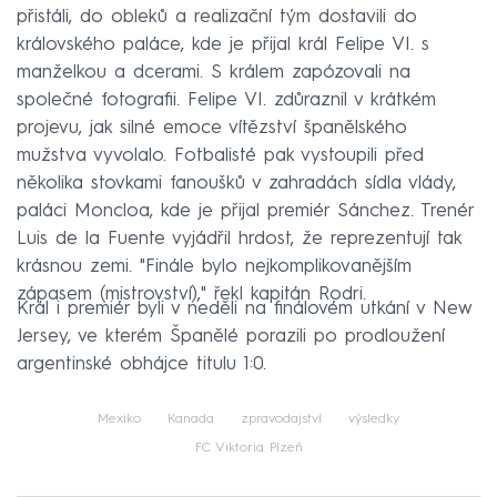
přistáli, do obleků a realizační tým dostavili do
královského paláce, kde je přijal král Felipe VI. s
manželkou a dcerami. S králem zapózovali na
společné fotografii. Felipe VI. zdůraznil v krátkém
projevu, jak silné emoce vítězství španělského
mužstva vyvolalo. Fotbalisté pak vystoupili před
několika stovkami fanoušků v zahradách sídla vlády,
paláci Moncloa, kde je přijal premiér Sánchez. Trenér
Luis de la Fuente vyjádřil hrdost, že reprezentují tak
krásnou zemi. "Finále bylo nejkomplikovanějším
zápasem (mistrovství)," řekl kapitán Rodri.
Král i premiér byli v neděli na finálovém utkání v New
Jersey, ve kterém Španělé porazili po prodloužení
argentinské obhájce titulu 1:0.
Mexiko
Kanada
zpravodajství
výsledky
FC Viktoria Plzeň