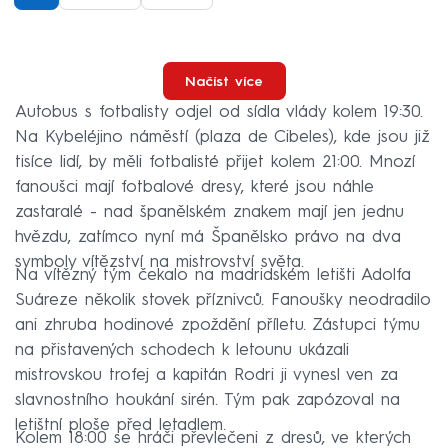
Načíst více
Autobus s fotbalisty odjel od sídla vlády kolem 19:30.
Na Kybeléjino náměstí (plaza de Cibeles), kde jsou již
tisíce lidí, by měli fotbalisté přijet kolem 21:00. Mnozí
fanoušci mají fotbalové dresy, které jsou náhle
zastaralé - nad španělském znakem mají jen jednu
hvězdu, zatímco nyní má Španělsko právo na dva
symboly vítězství na mistrovství světa.
Na vítězný tým čekalo na madridském letišti Adolfa
Suáreze několik stovek příznivců. Fanoušky neodradilo
ani zhruba hodinové zpoždění příletu. Zástupci týmu
na přistavených schodech k letounu ukázali
mistrovskou trofej a kapitán Rodri ji vynesl ven za
slavnostního houkání sirén. Tým pak zapózoval na
letištní ploše před letadlem.
Kolem 18:00 se hráči převlečeni z dresů, ve kterých