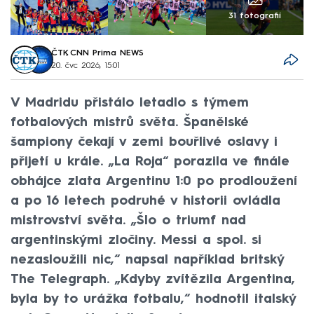
31 fotografií
ČTK
,
CNN Prima NEWS
20. čvc 2026, 15:01
V Madridu přistálo letadlo s týmem
fotbalových mistrů světa. Španělské
šampiony čekají v zemi bouřlivé oslavy i
přijetí u krále. „La Roja“ porazila ve finále
obhájce zlata Argentinu 1:0 po prodloužení
a po 16 letech podruhé v historii ovládla
mistrovství světa. „Šlo o triumf nad
argentinskými zločiny. Messi a spol. si
nezasloužili nic,“ napsal například britský
The Telegraph. „Kdyby zvítězila Argentina,
byla by to urážka fotbalu,“ hodnotil italský