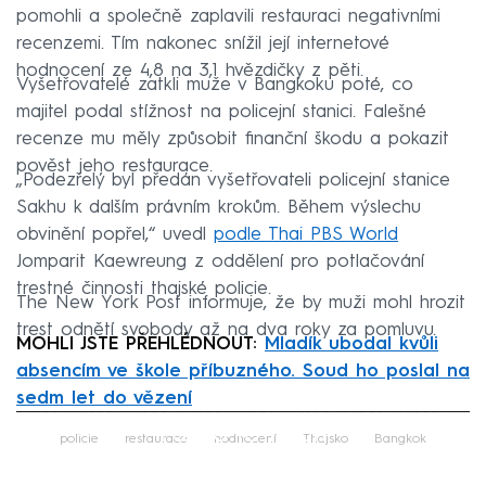
pomohli a společně zaplavili restauraci negativními
recenzemi. Tím nakonec snížil její internetové
hodnocení ze 4,8 na 3,1 hvězdičky z pěti.
Vyšetřovatelé zatkli muže v Bangkoku poté, co
majitel podal stížnost na policejní stanici. Falešné
recenze mu měly způsobit finanční škodu a pokazit
pověst jeho restaurace.
„Podezřelý byl předán vyšetřovateli policejní stanice
Sakhu k dalším právním krokům. Během výslechu
obvinění popřel,“ uvedl
podle Thai PBS World
Jomparit Kaewreung z oddělení pro potlačování
trestné činnosti thajské policie.
The New York Post informuje, že by muži mohl hrozit
trest odnětí svobody až na dva roky za pomluvu.
MOHLI JSTE PŘEHLÉDNOUT:
Mladík ubodal kvůli
absencím ve škole příbuzného. Soud ho poslal na
sedm let do vězení
Failed to fetch
policie
restaurace
hodnocení
Thajsko
Bangkok