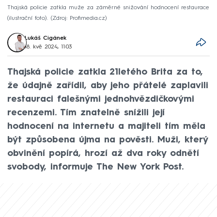
Thajská policie zatkla muže za záměrné snižování hodnocení restaurace
(ilustrační foto).
Zdroj: Profimedia.cz
Lukáš Cigánek
18. kvě 2024, 11:03
Thajská policie zatkla 21letého Brita za to,
že údajně zařídil, aby jeho přátelé zaplavili
restauraci falešnými jednohvězdičkovými
recenzemi. Tím znatelně snížili její
hodnocení na internetu a majiteli tím měla
být způsobena újma na pověsti. Muži, který
obvinění popírá, hrozí až dva roky odnětí
svobody, informuje The New York Post.