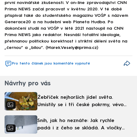
první novinářské zkušenosti. V on-line zpravodajství CNN
Prima NEWS začal pracovat v květnu 2020. V té době
přispíval také do studentského magazínu VOŠP s názvem
Generace20 a na hudební web Planeta Hudba. Po
dokončení studií na VOŠP v létě 2021 nastoupil na CNN
Prima NEWS jako redaktor. Nesnáší totalitní ideologie,
přehnanou politickou korektnost i striktní dělení světa na
„černou“ a „bílou“. (Marek.Vesely@iprima.cz)
Pro tento článek jsou komentáře vypnuté
Návrhy pro vás
Žebříček nejhorších jídel světa.
Umístily se i tři české pokrmy, vévodí
skandinávská kuchyně
Sníh, jak ho neznáte: Jak rychle
padá i z čeho se skládá. A vločky
nejsou bílé