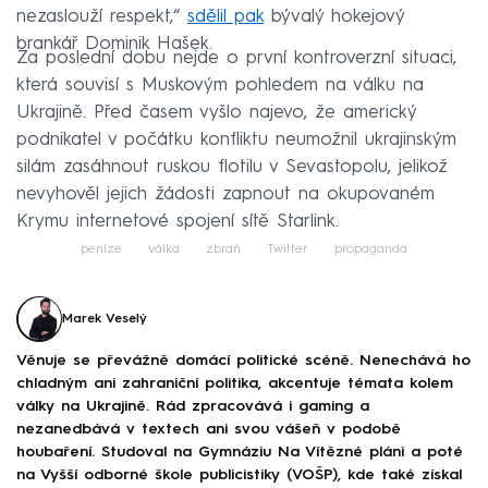
nezaslouží respekt,“
sdělil pak
bývalý hokejový
brankář Dominik Hašek.
Za poslední dobu nejde o první kontroverzní situaci,
která souvisí s Muskovým pohledem na válku na
Ukrajině. Před časem vyšlo najevo, že americký
podnikatel v počátku konfliktu neumožnil ukrajinským
silám zasáhnout ruskou flotilu v Sevastopolu, jelikož
nevyhověl jejich žádosti zapnout na okupovaném
Krymu internetové spojení sítě Starlink.
peníze
válka
zbraň
Twitter
propaganda
Marek Veselý
Věnuje se převážně domácí politické scéně. Nenechává ho
chladným ani zahraniční politika, akcentuje témata kolem
války na Ukrajině. Rád zpracovává i gaming a
nezanedbává v textech ani svou vášeň v podobě
houbaření. Studoval na Gymnáziu Na Vítězné pláni a poté
na Vyšší odborné škole publicistiky (VOŠP), kde také získal