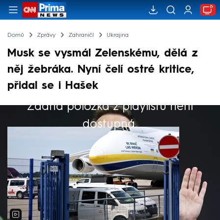
Domů
Zprávy
Zahraničí
Ukrajina
Musk se vysmál Zelenskému, dělá z
něj žebráka. Nyní čelí ostré kritice,
přidal se i Hašek
Žádná položka z playlistu není
Výběr redakce
dostupná.