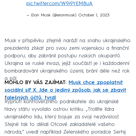
pic.twitter.com/W9i9YEM8uA
— Elon Musk (@elonmusk)
October 1, 2023
Musk v příspěvku zřejmě naráží na snahu ukrajinského
prezidenta získat pro svou zemi vojenskou a finanční
podporu, aby zabránil postupu ruských okupantů.
Ukrajina se ruské invazi, jejíž součástí je i každodenní
bombardování ukrajinského území, brání déle než rok
a půl.
MOHLO BY VÁS ZAJÍMAT:
Musk chce zpoplatnit
sociální síť X. Jde o jediný způsob, jak se zbavit
falešných účtů, tvrdí
Rýpnutí kontroverzního podnikatele do ukrajinské
hlavy státu vyvolalo ostrou kritiku. „Trollíte lídra
ukrajinského lidu, který bojuje za svoji nezávislost.
Stejně tak to dělali Otcové zakladatelé vašeho
národa,“ uvedl například Zelenského poradce Serhij