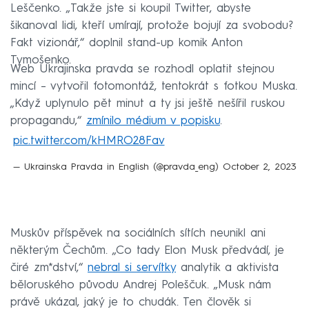
Leščenko. „Takže jste si koupil Twitter, abyste
šikanoval lidi, kteří umírají, protože bojují za svobodu?
Fakt vizionář,“ doplnil stand-up komik Anton
Tymošenko.
Web Ukrajinska pravda se rozhodl oplatit stejnou
mincí – vytvořil fotomontáž, tentokrát s fotkou Muska.
„Když uplynulo pět minut a ty jsi ještě nešířil ruskou
propagandu,“
zmínilo médium v popisku
.
pic.twitter.com/kHMRO28Fav
— Ukrainska Pravda in English (@pravda_eng)
October 2, 2023
Muskův příspěvek na sociálních sítích neunikl ani
některým Čechům. „Co tady Elon Musk předvádí, je
čiré zm*dství,“
nebral si servítky
analytik a aktivista
běloruského původu Andrej Poleščuk. „Musk nám
právě ukázal, jaký je to chudák. Ten člověk si