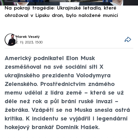
Na pokraji tragédie: Ukrajinské letadlo, které
P
ohrožoval v Lipsku dron, bylo naložené municí
e
Marek Veselý
2. říj 2023, 15:00
Americký podnikatel Elon Musk
zesměšňoval na své sociální síti X
ukrajinského prezidenta Volodymyra
Zelenského. Prostřednictvím známého
memu udělal z lídra země – která se už
déle než rok a půl brání ruské invazi –
žebráka. Vzápětí se na Muska snesla ostrá
kritika. K incidentu se vyjádřil i legendární
hokejový brankář Dominik Hašek.