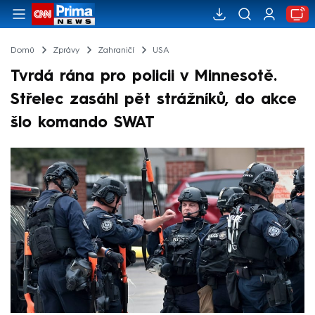
Domů
Zprávy
Zahraničí
USA
Tvrdá rána pro policii v Minnesotě.
Střelec zasáhl pět strážníků, do akce
šlo komando SWAT