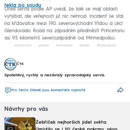
řekla po soudu
Úřad šerifa podle AP uvedl, že lidé se mají oblasti
vyhýbat, ale veřejnosti již nic nehrozí. Incident se stal
na křižovatce mezi 190. severovýchodní třídou a ulicí
Glendorado Road na západním předměstí Princetonu
asi 95 kilometrů severozápadně od Minneapolisu.
nemocnice
policie
Minnesota
střelec
Minneapolis
ČTK
Spolehlivý, rychlý a nezávislý zpravodajský servis.
Pro tento článek jsou komentáře vypnuté
Návrhy pro vás
Žebříček nejhorších jídel světa.
Umístily se i tři české pokrmy, vévodí