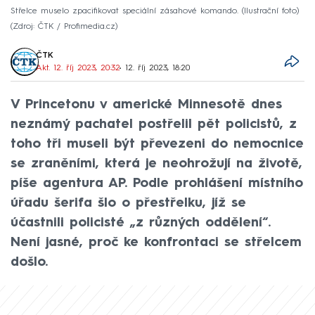
Střelce muselo zpacifikovat speciální zásahové komando. (Ilustrační foto)
Zdroj: ČTK / Profimedia.cz
ČTK
Akt. 12. říj 2023, 20:32
• 12. říj 2023, 18:20
V Princetonu v americké Minnesotě dnes
neznámý pachatel postřelil pět policistů, z
toho tři museli být převezeni do nemocnice
se zraněními, která je neohrožují na životě,
píše agentura AP. Podle prohlášení místního
úřadu šerifa šlo o přestřelku, jíž se
účastnili policisté „z různých oddělení“.
Není jasné, proč ke konfrontaci se střelcem
došlo.