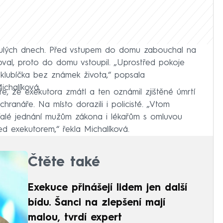
minulých dnech. Před vstupem do domu zabouchal na
val, proto do domu vstoupil. „Uprostřed pokoje
klubíčka bez známek života,“ popsala
ichalíková.
ře, že exekutora zmátl a ten oznámil zjištěné úmrtí
hranáře. Na místo dorazili i policisté. „Vtom
falé jednání mužům zákona i lékařům s omluvou
řed exekutorem,“ řekla Michalíková.
Čtěte také
Exekuce přinášejí lidem jen další
bídu. Šanci na zlepšení mají
malou, tvrdí expert