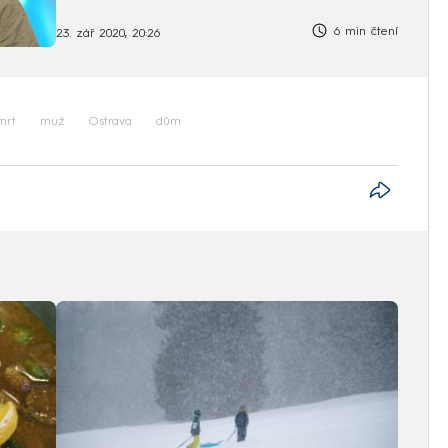
6 min čtení
23. zář 2020, 20:26
mrt
muž
Ostrava
dům