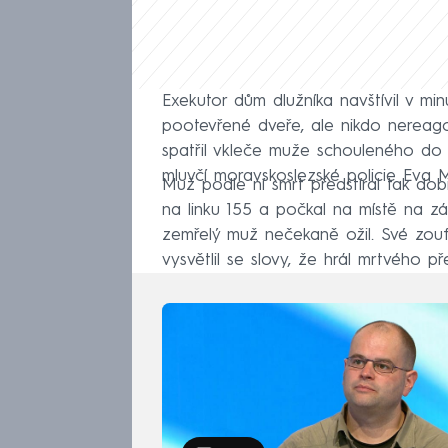
Exekutor dům dlužníka navštívil v 
pootevřené dveře, ale nikdo nereago
spatřil vkleče muže schouleného do 
mluvčí moravskoslezské policie Eva M
Muž podle ní smrt předstíral tak dob
na linku 155 a počkal na místě na zác
zemřelý muž nečekaně ožil. Své zou
vysvětlil se slovy, že hrál mrtvého p