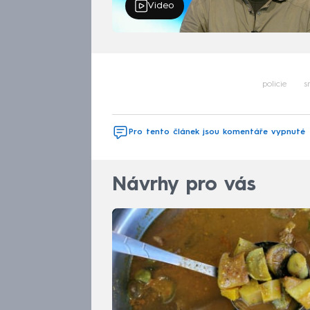
Video
policie
s
Pro tento článek jsou komentáře vypnuté
Návrhy pro vás