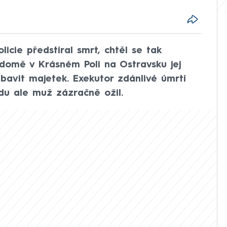
icie předstíral smrt, chtěl se tak
 domě v Krásném Poli na Ostravsku jej
abavit majetek. Exekutor zdánlivé úmrtí
ezdu ale muž zázračně ožil.