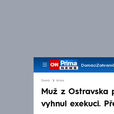
Domácí
Zahranič
Pořady
Domů
Krimi
Muž z Ostravska p
vyhnul exekuci. Př