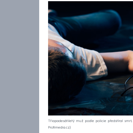
Třiapadesátiletý muž podle policie předstíral smrt, 
Profimedia.cz