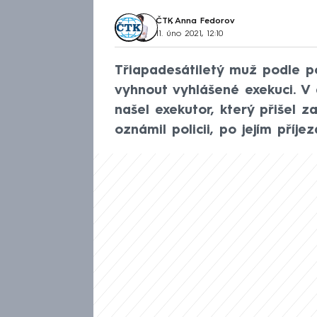
ČTK
,
Anna Fedorov
11. úno 2021, 12:10
Třiapadesátiletý muž podle pol
vyhnout vyhlášené exekuci. V
našel exekutor, který přišel z
oznámil policii, po jejím příj