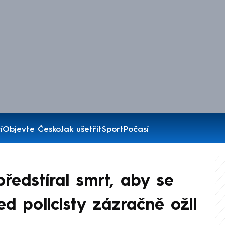
í
Objevte Česko
Jak ušetřit
Sport
Počasí
ředstíral smrt, aby se
ed policisty zázračně ožil