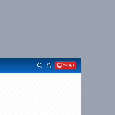
TV živě