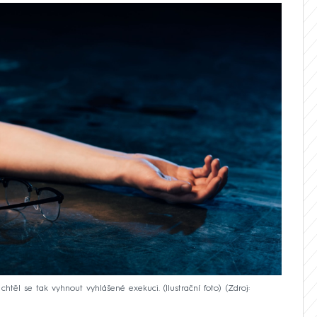
chtěl se tak vyhnout vyhlášené exekuci. (Ilustrační foto)
Zdroj: