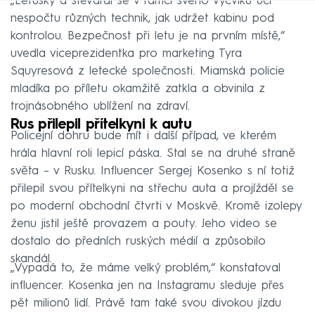
„Letušky a stevardi se v rámci svého výcviku učí
nespočtu různých technik, jak udržet kabinu pod
kontrolou. Bezpečnost při letu je na prvním místě,“
uvedla viceprezidentka pro marketing Tyra
Squyresová z letecké společnosti. Miamská policie
mladíka po příletu okamžitě zatkla a obvinila z
trojnásobného ublížení na zdraví.
Rus přilepil přítelkyni k autu
Policejní dohru bude mít i další případ, ve kterém
hrála hlavní roli lepicí páska. Stal se na druhé straně
světa – v Rusku. Influencer Sergej Kosenko s ní totiž
přilepil svou přítelkyni na střechu auta a projížděl se
po moderní obchodní čtvrti v Moskvě. Kromě izolepy
ženu jistil ještě provazem a pouty. Jeho video se
dostalo do předních ruských médií a způsobilo
skandál.
„Vypadá to, že máme velký problém,“ konstatoval
influencer. Kosenka jen na Instagramu sleduje přes
pět milionů lidí. Právě tam také svou divokou jízdu