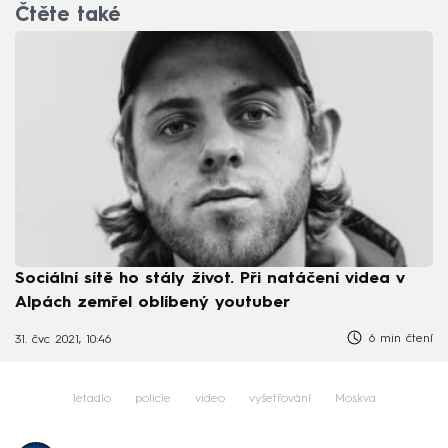
Čtěte také
Sociální sítě ho stály život. Při natáčení videa v
Alpách zemřel oblíbený youtuber
6 min čtení
31. čvc 2021, 10:46
letadlo
policie
video
vyšetřování
Moskva