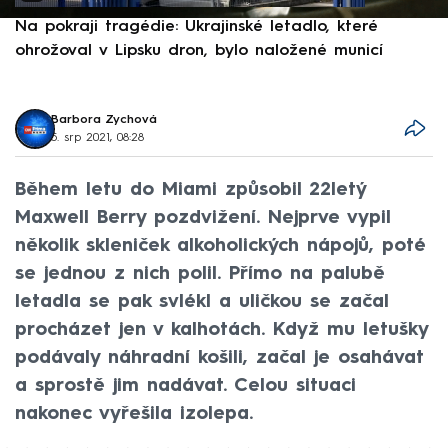
Na pokraji tragédie: Ukrajinské letadlo, které
P
ohrožoval v Lipsku dron, bylo naložené municí
e
Barbora Zychová
5. srp 2021, 08:28
Během letu do Miami způsobil 22letý
Maxwell Berry pozdvižení. Nejprve vypil
několik skleniček alkoholických nápojů, poté
se jednou z nich polil. Přímo na palubě
letadla se pak svlékl a uličkou se začal
procházet jen v kalhotách. Když mu letušky
podávaly náhradní košili, začal je osahávat
a sprostě jim nadávat. Celou situaci
nakonec vyřešila izolepa.