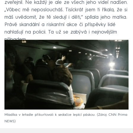
zveřejnil. Ne každý je ale ze všech jeho videí nadšen.
„Vůbec mě neposloucháš. Tisíckrát jsem ti říkala, že si
máš uvědomit, že tě sledují i děti,“ spílala jeho matka.
Právě skandální a riskantní akce či příspěvky lidé
nahlašují na policii. Ta už se zabývá i nejnovějším
případem.
Mladíka v letadle přikurtovali k sedačce lepící páskou.
Zdroj: CNN Prima
NEWS