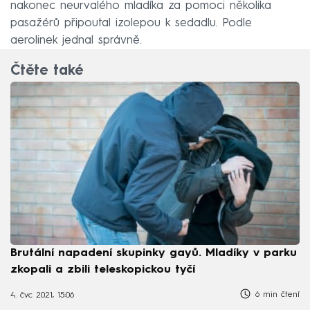
nakonec neurvalého mladíka za pomoci několika
pasažérů připoutal izolepou k sedadlu. Podle
aerolinek jednal správně.
Čtěte také
Brutální napadení skupinky gayů. Mladíky v parku
zkopali a zbili teleskopickou tyčí
6 min čtení
4. čvc 2021, 15:06