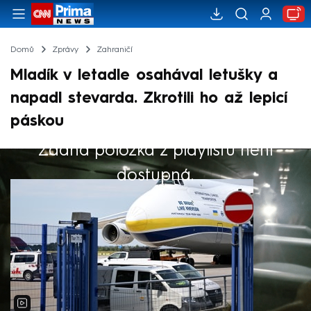
Domů
Zprávy
Zahraničí
Mladík v letadle osahával letušky a
napadl stevarda. Zkrotili ho až lepicí
páskou
Žádná položka z playlistu není
Výběr redakce
dostupná.