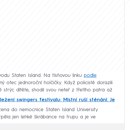
vodu Staten Island. Na tísňovou linku
podle
ý otec jednoroční holčičky. Když policisté dorazili
ně strýc dítěte, shodil svou neteř z třetího patra až
ežení swingers festivalu: Místní ruší sténání. Je
zena do nemocnice Staten Island University
rpěla jen lehké škrábance na trupu a je ve