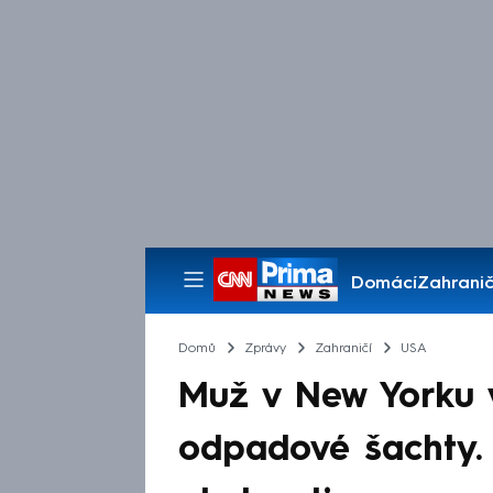
Domácí
Zahranič
Pořady
Domů
Zprávy
Zahraničí
USA
Muž v New Yorku v
odpadové šachty. 