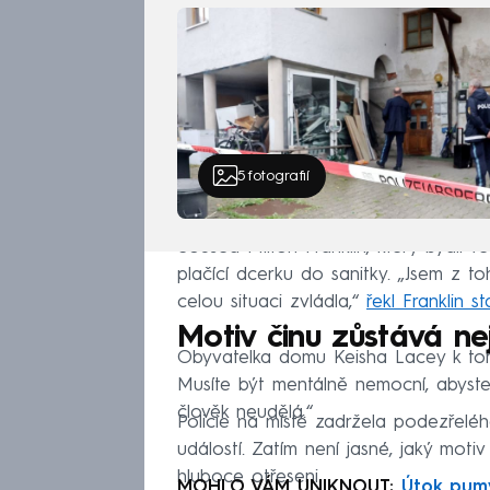
5
fotografií
Soused Milton Franklin, který bydlí 
plačící dcerku do sanitky. „Jsem z t
celou situaci zvládla,“
řekl Franklin s
Motiv činu zůstává ne
Obyvatelka domu Keisha Lacey k tom
Musíte být mentálně nemocní, abyste
člověk neudělá.“
Policie na místě zadržela podezřeléh
událostí. Zatím není jasné, jaký moti
hluboce otřeseni.
MOHLO VÁM UNIKNOUT:
Útok pumy