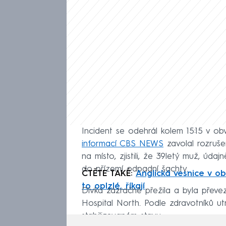
Incident se odehrál kolem 15:15 v ob
informací CBS NEWS
zavolal rozrušen
na místo, zjistili, že 39letý muž, údaj
do přízemí odpadní šachty.
ČTĚTE TAKÉ:
Anglická vesnice v obl
to oplzlé, říkají
Dívka zázračně přežila a byla převe
Hospital North. Podle zdravotníků ut
stabilizovaném stavu.