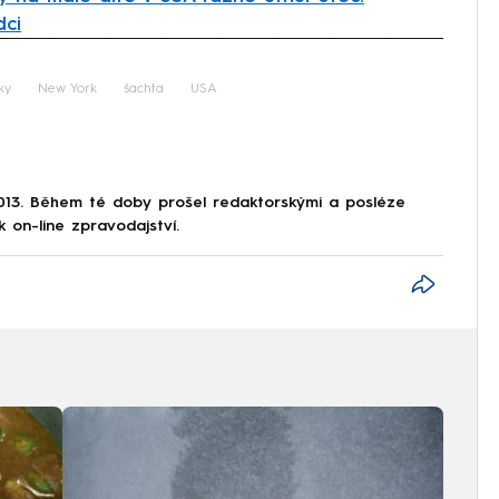
dci
iled to fetch
ky
New York
šachta
USA
013. Během té doby prošel redaktorskými a posléze
k on-line zpravodajství.