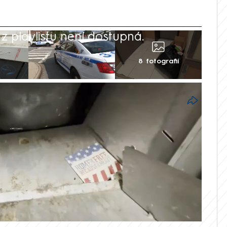
 playlistu není dostupná.
8 fotografií
 v americkém New Yorku. Jednoroční
ledne převezena do nemocnice poté, co ji
il do odpadní šachty v bytovém domě. Dítě
ehkými zraněními.