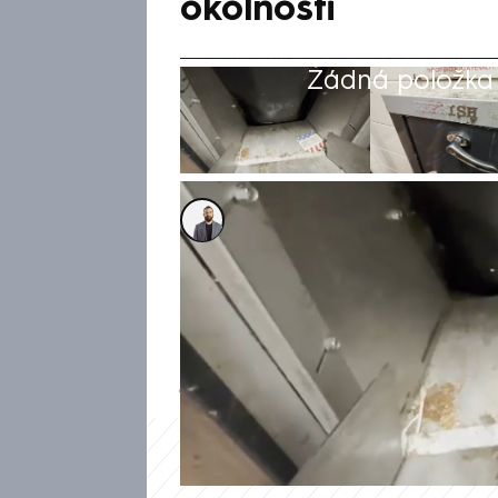
okolnosti
Žádná položka z
Alexandr Božilov
26. čvc 2025, 07:04
Šokující případ řeší policisté
holčička byla v pondělí odpo
podle policie její strýc vhod
jako zázrakem přežilo jen s l