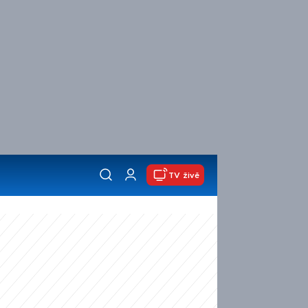
TV živě