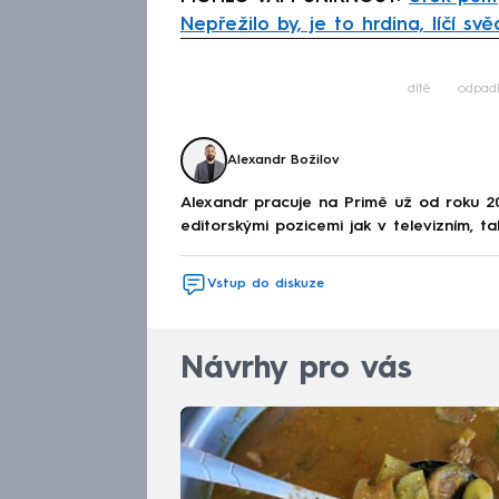
Nepřežilo by, je to hrdina, líčí svě
Fa
dítě
odpad
Alexandr Božilov
Alexandr pracuje na Primě už od roku 2
editorskými pozicemi jak v televizním, ta
Vstup do diskuze
Návrhy pro vás