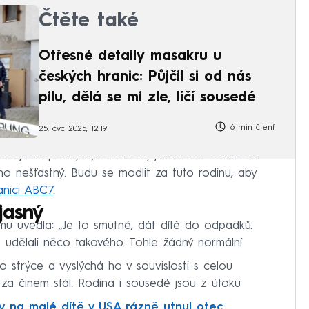
Čtěte také
Otřesné detaily masakru u
českých hranic: Půjčil si od nás
pilu, dělá se mi zle, líčí sousedé
6 min čtení
25. čvc 2025, 12:19
ve stejném patře, byl svědkem, jak matka odnášela
oho nešťastný. Budu se modlit za tuto rodinu, aby
tanici ABC7
.
jasný
u uvedla: „Je to smutné, dát dítě do odpadků.
 udělali něco takového. Tohle žádný normální
o strýce a vyslýchá ho v souvislosti s celou
v za činem stál. Rodina i sousedé jsou z útoku
 na malé dítě v USA rázně utnul otec.