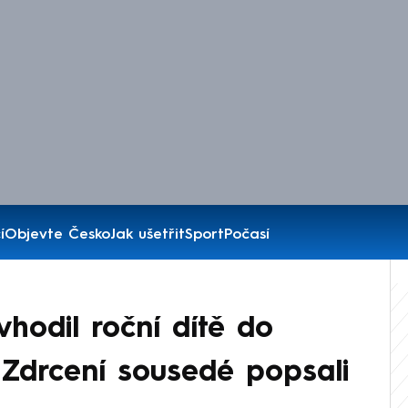
í
Objevte Česko
Jak ušetřit
Sport
Počasí
hodil roční dítě do
Zdrcení sousedé popsali