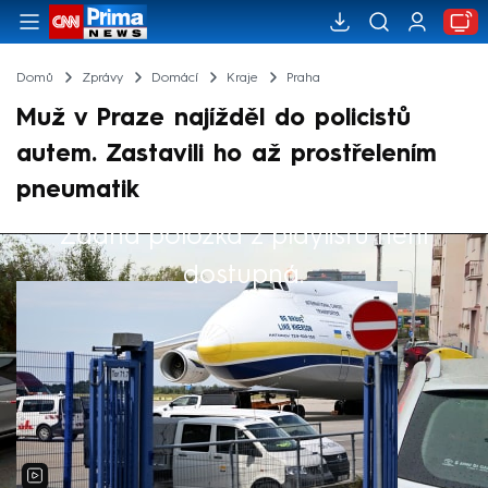
Domů
Zprávy
Domácí
Kraje
Praha
Muž v Praze najížděl do policistů
autem. Zastavili ho až prostřelením
pneumatik
Žádná položka z playlistu není
Výběr redakce
dostupná.