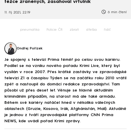
těžce zraněných, zasahoval vrtulník
6 min čtení
11. říj 2021, 22:19
pneumatika
Policie ČR
zbraň
střelba
řidič
Ondřej Pořízek
Je spojený s televizí Prima téměř po celou svou kariéru.
Podílel se na vzniku nového pořadu Krimi Live, který byl
vysílán v roce 2007. Přes krátké zastávky ve zpravodajské
televizi Z1 a časopisu Týden se na začátku roku 2010 vrátil
zpět a nastoupil do domácí redakce zpravodajství. Tam
působí už přes deset let. Věnuje se hlavně aktuálním
kriminálním případům, na starost má ale také armádu.
Během své kariéry natáčel hned v několika válečných
oblastech (Gruzie, Kosovo, Irák, Afghánistán, Mali). Aktuálně
je jednou z tváří zpravodajské platformy CNN Prima
NEWS, kde uvádí pořad Krimi zprávy.