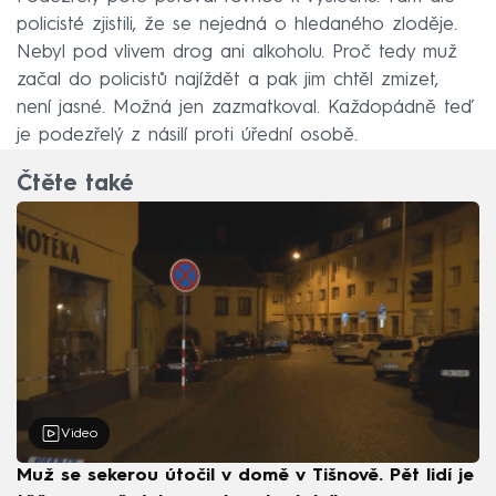
policisté zjistili, že se nejedná o hledaného zloděje.
Nebyl pod vlivem drog ani alkoholu. Proč tedy muž
začal do policistů najíždět a pak jim chtěl zmizet,
není jasné. Možná jen zazmatkoval. Každopádně teď
je podezřelý z násilí proti úřední osobě.
Čtěte také
Video
Muž se sekerou útočil v domě v Tišnově. Pět lidí je