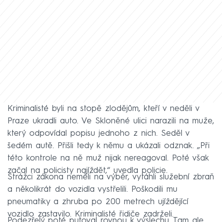
Kriminalisté byli na stopě zlodějům, kteří v neděli v
Praze ukradli auto. Ve Skloněné ulici narazili na muže,
který odpovídal popisu jednoho z nich. Seděl v
šedém autě. Přišli tedy k němu a ukázali odznak. „Při
této kontrole na ně muž nijak nereagoval. Poté však
začal na policisty najíždět,“ uvedla policie.
Strážci zákona neměli na výběr, vytáhli služební zbraň
a několikrát do vozidla vystřelili. Poškodili mu
pneumatiky a zhruba po 200 metrech ujíždějící
vozidlo zastavilo. Kriminalisté řidiče zadrželi.
Podezřelý poté putoval rovnou k výslechu. Tam ale