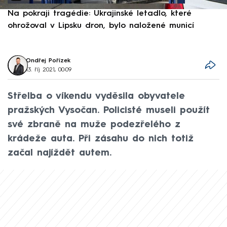
Na pokraji tragédie: Ukrajinské letadlo, které
P
ohrožoval v Lipsku dron, bylo naložené municí
e
Ondřej Pořízek
13. říj 2021, 00:09
Střelba o víkendu vyděsila obyvatele
pražských Vysočan. Policisté museli použít
své zbraně na muže podezřelého z
krádeže auta. Při zásahu do nich totiž
začal najíždět autem.