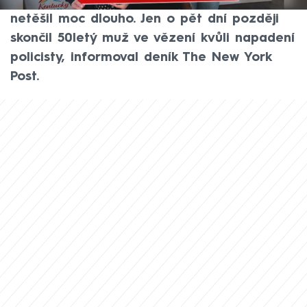
dolarů (3,6 miliardy korun). Z výhry se ale
netěšil moc dlouho. Jen o pět dní později
skončil 50letý muž ve vězení kvůli napadení
policisty, informoval deník The New York
Post.