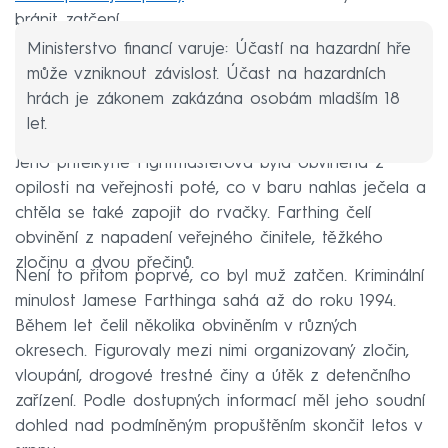
bránit zatčení.
Ministerstvo financí varuje: Účastí na hazardní hře
může vzniknout závislost. Účast na hazardních
hrách je zákonem zakázána osobám mladším 18
let.
Jeho přítelkyně Fightmasterová byla obviněna z
opilosti na veřejnosti poté, co v baru nahlas ječela a
chtěla se také zapojit do rvačky. Farthing čelí
obvinění z napadení veřejného činitele, těžkého
zločinu a dvou přečinů.
Není to přitom poprvé, co byl muž zatčen. Kriminální
minulost Jamese Farthinga sahá až do roku 1994.
Během let čelil několika obviněním v různých
okresech. Figurovaly mezi nimi organizovaný zločin,
vloupání, drogové trestné činy a útěk z detenčního
zařízení. Podle dostupných informací měl jeho soudní
dohled nad podmíněným propuštěním skončit letos v