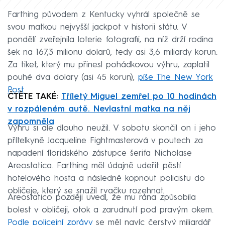
Farthing původem z Kentucky vyhrál společně se
svou matkou nejvyšší jackpot v historii státu. V
pondělí zveřejnila loterie fotografii, na níž drží rodina
šek na 167,3 milionu dolarů, tedy asi 3,6 miliardy korun.
Za tiket, který mu přinesl pohádkovou výhru, zaplatil
pouhé dva dolary (asi 45 korun),
píše The New York
Post.
ČTĚTE TAKÉ:
Tříletý Miguel zemřel po 10 hodinách
v rozpáleném autě. Nevlastní matka na něj
zapomněla
Výhru si ale dlouho neužil. V sobotu skončil on i jeho
přítelkyně Jacqueline Fightmasterová v poutech za
napadení floridského zástupce šerifa Nicholase
Areostatica. Farthing měl údajně udeřit pěstí
hotelového hosta a následně kopnout policistu do
obličeje, který se snažil rvačku rozehnat.
Areostatico později uvedl, že mu rána způsobila
bolest v obličeji, otok a zarudnutí pod pravým okem.
Podle policejní zprávy
se měl navíc čerstvý miliardář