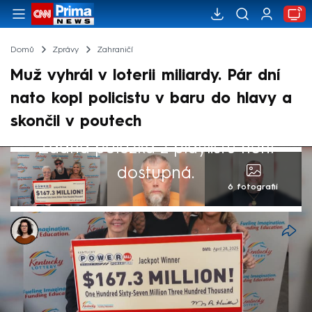
Domů
Zprávy
Zahraničí
Muž vyhrál v loterii miliardy. Pár dní
nato kopl policistu v baru do hlavy a
skončil v poutech
Žádná položka z playlistu není
dostupná.
6 fotografií
Dominika Fuchsová
3. kvě 2025, 17:54
Američan James Farthing vyhrál v pondělí v
loterii jackpot v hodnotě 167,3 milionu