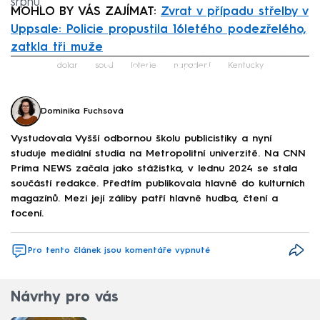
srpnu.
MOHLO BY VÁS ZAJÍMAT:
Zvrat v případu střelby v
Uppsale: Policie propustila 16letého podezřelého,
zatkla tři muže
Failed to fetch
dolar
soud
loterie
napadení
Kentucky
Dominika Fuchsová
Vystudovala Vyšší odbornou školu publicistiky a nyní
studuje mediální studia na Metropolitní univerzitě. Na CNN
Prima NEWS začala jako stážistka, v lednu 2024 se stala
součástí redakce. Předtím publikovala hlavně do kulturních
magazínů. Mezi její záliby patří hlavně hudba, čtení a
focení.
Pro tento článek jsou komentáře vypnuté
Návrhy pro vás