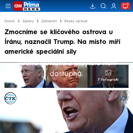
Domů
Zprávy
Zahraničí
Blízký východ
Zmocníme se klíčového ostrova u
Íránu, naznačil Trump. Na místo míří
americké speciální síly
Žádná položka z playlistu není
dostupná.
7 fotografií
ČTK
30. bře 2026, 06:41
Spojené státy by se mohly zmocnit
íránského ostrova Charg. V rozhovoru s