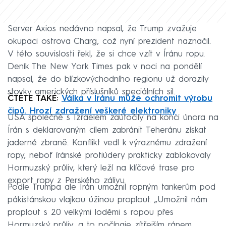
Server Axios nedávno napsal, že Trump zvažuje
okupaci ostrova Charg, což nyní prezident naznačil.
V této souvislosti řekl, že si chce vzít v Íránu ropu.
Deník The New York Times pak v noci na pondělí
napsal, že do blízkovýchodního regionu už dorazily
stovky amerických příslušníků speciálních sil.
ČTĚTE TAKÉ:
Válka v Íránu může ochromit výrobu
čipů. Hrozí zdražení veškeré elektroniky
USA společně s Izraelem zaútočily na konci února na
Írán s deklarovaným cílem zabránit Teheránu získat
jaderné zbraně. Konflikt vedl k výraznému zdražení
ropy, neboť íránské protiúdery prakticky zablokovaly
Hormuzský průliv, který leží na klíčové trase pro
export ropy z Perského zálivu.
Podle Trumpa ale Írán umožnil ropným tankerům pod
pákistánskou vlajkou úžinou proplout. „Umožnil nám
proplout s 20 velkými loděmi s ropou přes
Hormuzský průliv, a to počínaje zítřejším ránem