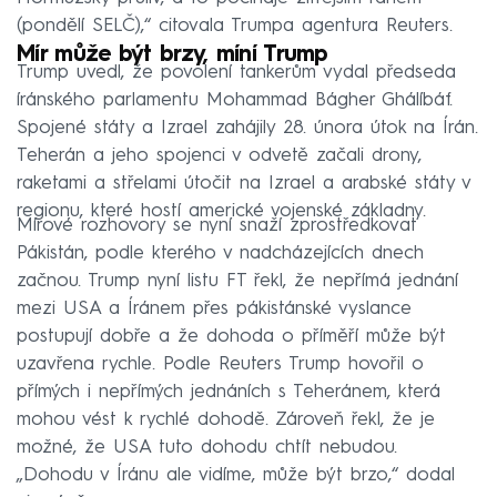
(pondělí SELČ),“ citovala Trumpa agentura Reuters.
Mír může být brzy, míní Trump
Trump uvedl, že povolení tankerům vydal předseda
íránského parlamentu Mohammad Bágher Ghálíbáf.
Spojené státy a Izrael zahájily 28. února útok na Írán.
Teherán a jeho spojenci v odvetě začali drony,
raketami a střelami útočit na Izrael a arabské státy v
regionu, které hostí americké vojenské základny.
Mírové rozhovory se nyní snaží zprostředkovat
Pákistán, podle kterého v nadcházejících dnech
začnou. Trump nyní listu FT řekl, že nepřímá jednání
mezi USA a Íránem přes pákistánské vyslance
postupují dobře a že dohoda o příměří může být
uzavřena rychle. Podle Reuters Trump hovořil o
přímých i nepřímých jednáních s Teheránem, která
mohou vést k rychlé dohodě. Zároveň řekl, že je
možné, že USA tuto dohodu chtít nebudou.
„Dohodu v Íránu ale vidíme, může být brzo,“ dodal