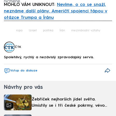
nicméně.
MOHLO VÁM UNIKNOUT:
Nevíme, o co se snaží,
neznáme další plány. Američtí spojenci tápou v
otázce Trumpa a Íránu
Failed to fetch
ropa
Izrael
politika
Írán
mezinárodní vztahy
ČTK
Spolehlivý, rychlý a nezávislý zpravodajský servis.
Vstup do diskuze
Návrhy pro vás
Žebříček nejhorších jídel světa.
Umístily se i tři české pokrmy, vévodí
skandinávská kuchyně