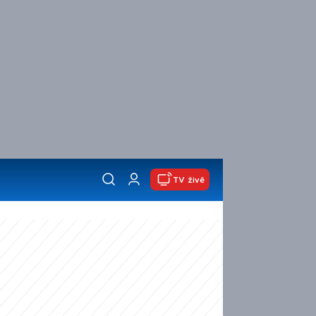
TV živě