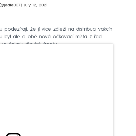
(@jedle007)
July 12, 2021
u podezírají, že jí více záleží na distribuci vakcín
tiku byl ale o obě nová očkovací místa z řad
 se čekaly dlouhé fronty.