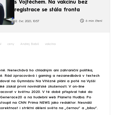
s Vojtěchem. Na vakcínu bez
registrace se stála fronta
6 min čtení
12. čvc 2021, 10:57
í
ceny
Andrej Babiš
vakcína
ně. Nenechává ho chladným ani zahraniční politika,
ině. Rád zpracovává i gaming a nezanedbává v textech
doval na Gymnáziu Na Vítězné pláni a poté na Vyšší
ké získal první novinářské zkušenosti. V on-line
covat v květnu 2020. V té době přispíval také do
Generace20 a na hudební web Planeta Hudba. Po
astoupil na CNN Prima NEWS jako redaktor. Nesnáší
korektnost i striktní dělení světa na „černou“ a „bílou“.