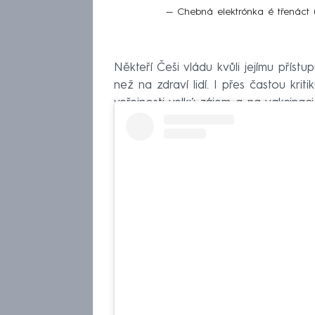
— Chebná elektrónka é třenáct 
Někteří Češi vládu kvůli jejímu přístup
než na zdraví lidí. I přes častou kri
veřejnosti velký zájem a na vakcinaci