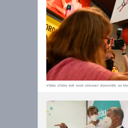
Vláda zřídila dvě nová očkovací stanoviště, na kt