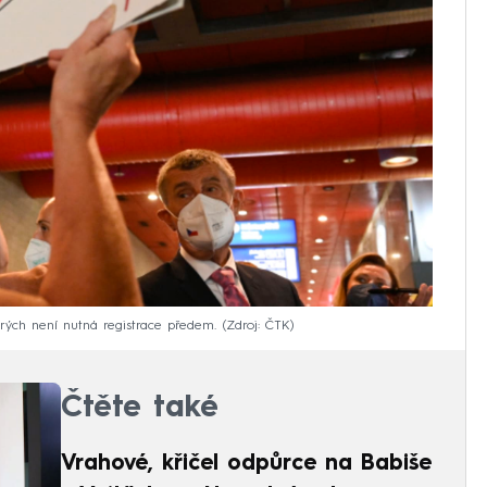
erých není nutná registrace předem.
Zdroj: ČTK
Čtěte také
Vrahové, křičel odpůrce na Babiše