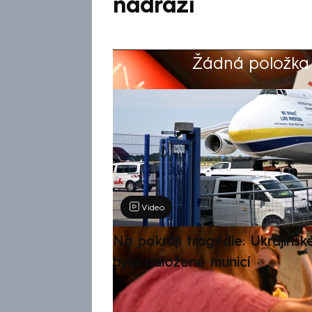
nádraží
Žádná položka z
Výběr redakce
Video
Na pokraji tragédie: Ukrajinsk
bylo naložené municí