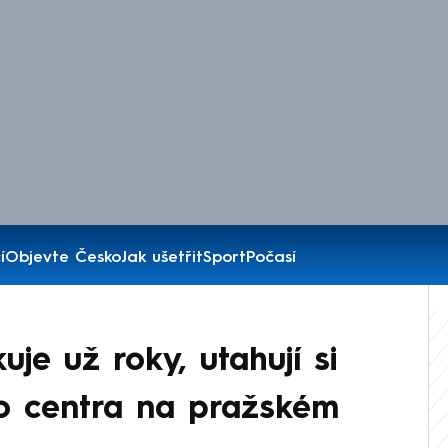
í
Objevte Česko
Jak ušetřit
Sport
Počasí
je už roky, utahují si
ho centra na pražském