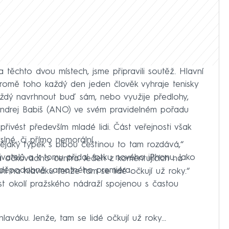
a těchto dvou místech, jsme připravili soutěž. Hlavní
romě toho každý den jeden člověk vyhraje tenisky
aždý navrhnout buď sám, nebo využije předlohy,
 Andrej Babiš (ANO) ve svém pravidelném pořadu
řivést především mladé lidi. Část veřejnosti však
lné, či přímo nemorální.
nějaký týpek s blbou češtinou to tam rozdává,“
živatelů a k tomu přidal fotku nového iPhonu. Jako
sta očkovacího centra. Jeden z komentujících na
avděpodobně samotného premiéra.
ní na hlaváku. Jenže tam se lidé očkují už roky.“
st okolí pražského nádraží spojenou s častou
laváku. Jenže, tam se lidé očkují už roky…