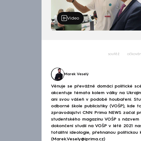
Video
soutěž
očkován
Marek Veselý
Věnuje se převážně domácí politické scé
akcentuje témata kolem války na Ukraj
ani svou vášeň v podobě houbaření. Stu
odborné škole publicistiky (VOŠP), kde ta
zpravodajství CNN Prima NEWS začal pra
studentského magazínu VOŠP s názvem 
dokončení studií na VOŠP v létě 2021 n
totalitní ideologie, přehnanou politickou 
(Marek.Vesely@iprima.cz)