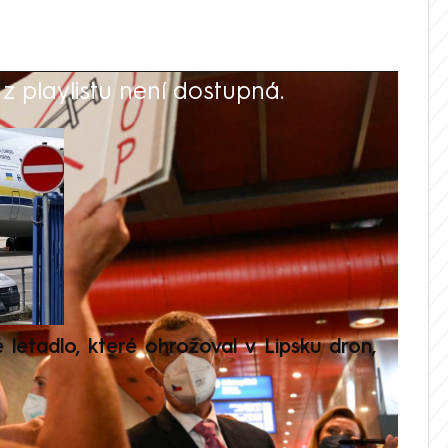
 playlistu není dostupná.
V
é letadlo, které ohrožoval v Lipsku dron,
Přilá
polit