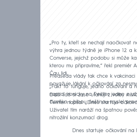
„Pro ty, kteří se nechají naočkovat n
výhra jednou týdně je iPhone 12 a k
Converse, jejichž podobu si může k
kterou mu připravíme,“ řekl premiér
Čau lidi.
Předseda vlády tak chce k vakcinaci p
považuje lákání k očkování za nesmys
„Fakt to funguje, jedno očkování a 
napsal ironicky na Twitter jeden z u
Další lidé si zase utahují z volby mí
člověka s blbou češtinou myslel pr
Twitter napsal: „Dnes startuje očková
Uživatel tím naráží na špatnou pově
nitrožilní konzumací drog.
Dnes startuje očkování na h