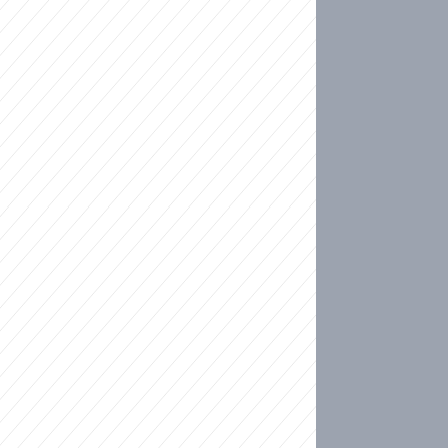
ideo
kat migranty do Česka? Sami by odešli, tvrdí exp
ické sebevraždě