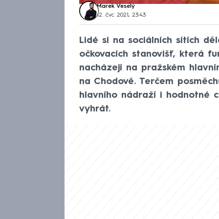
Marek Veselý
12. čvc 2021, 23:43
Lidé si na sociálních sítích d
očkovacích stanovišť, která fu
nacházejí na pražském hlavní
na Chodově. Terčem posměchu
hlavního nádraží i hodnotné 
vyhrát.