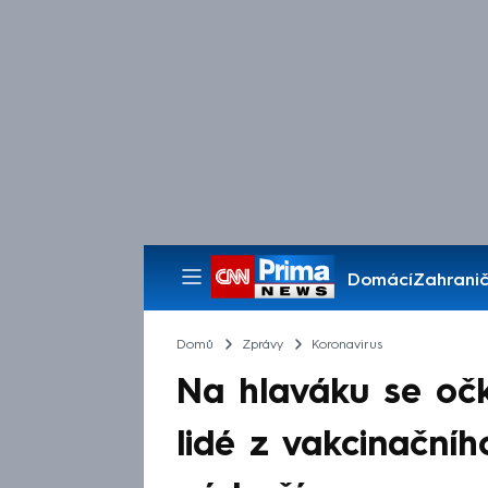
Domácí
Zahranič
Pořady
Domů
Zprávy
Koronavirus
Na hlaváku se očku
lidé z vakcinační