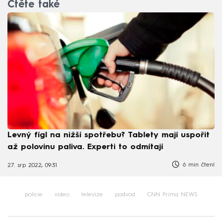
Čtěte také
Levný fígl na nižší spotřebu? Tablety mají uspořit
až polovinu paliva. Experti to odmítají
6 min čtení
27. srp 2022, 09:31
policie
video
televize
podvod
CNN Prima NEWS