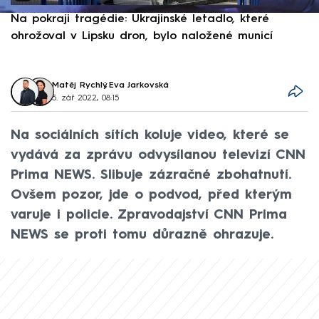
Na pokraji tragédie: Ukrajinské letadlo, které
P
ohrožoval v Lipsku dron, bylo naložené municí
e
Matěj Rychlý
,
Eva Jarkovská
5. zář 2022, 08:15
Na sociálních sítích koluje video, které se
vydává za zprávu odvysílanou televizí CNN
Prima NEWS. Slibuje zázračné zbohatnutí.
Ovšem pozor, jde o podvod, před kterým
varuje i policie. Zpravodajství CNN Prima
NEWS se proti tomu důrazně ohrazuje.