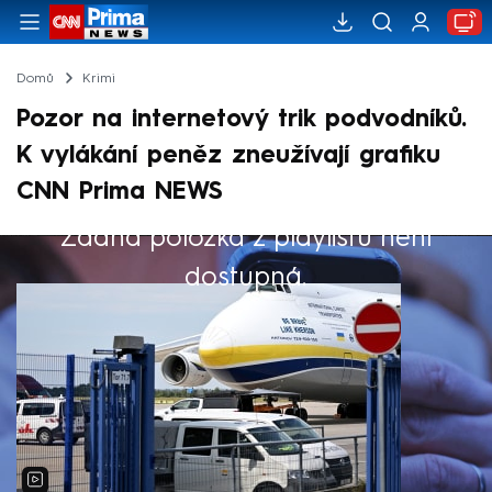
Domů
Krimi
Pozor na internetový trik podvodníků.
K vylákání peněz zneužívají grafiku
CNN Prima NEWS
Žádná položka z playlistu není
Výběr redakce
dostupná.