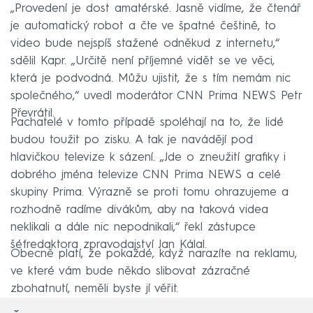
„Provedení je dost amatérské. Jasně vidíme, že čtenář
je automatický robot a čte ve špatné češtině, to
video bude nejspíš stažené odněkud z internetu,“
sdělil Kapr. „Určitě není příjemné vidět se ve věci,
která je podvodná. Můžu ujistit, že s tím nemám nic
společného,“ uvedl moderátor CNN Prima NEWS Petr
Převrátil.
Pachatelé v tomto případě spoléhají na to, že lidé
budou toužit po zisku. A tak je navádějí pod
hlavičkou televize k sázení. „Jde o zneužití grafiky i
dobrého jména televize CNN Prima NEWS a celé
skupiny Prima. Výrazně se proti tomu ohrazujeme a
rozhodně radíme divákům, aby na taková videa
neklikali a dále nic nepodnikali,“ řekl zástupce
šéfredaktora zpravodajství Jan Kálal.
Obecně platí, že pokaždé, když narazíte na reklamu,
ve které vám bude někdo slibovat zázračné
zbohatnutí, neměli byste jí věřit.