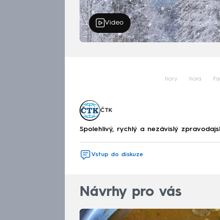
Video
hory
hora
Fa
ČTK
Spolehlivý, rychlý a nezávislý zpravodajs
Vstup do diskuze
Návrhy pro vás