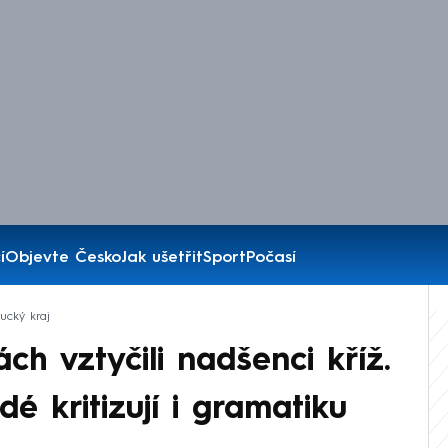
í
Objevte Česko
Jak ušetřit
Sport
Počasí
cký kraj
ch vztyčili nadšenci kříž.
dé kritizují i gramatiku