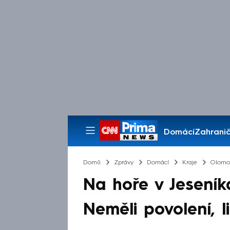
Domácí
Zahranič
Pořady
Domů
Zprávy
Domácí
Kraje
Olomou
Na hoře v Jeseníká
Neměli povolení, li