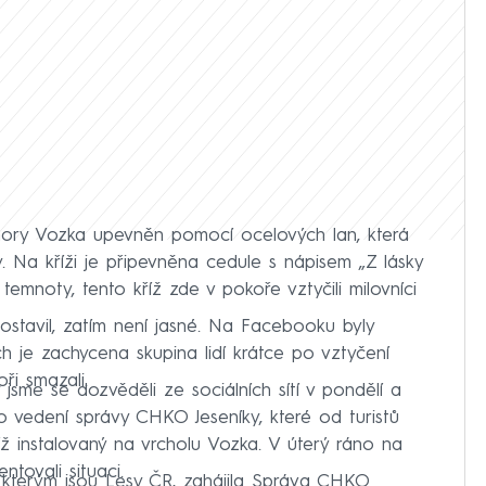
 hory Vozka upevněn pomocí ocelových lan, která
 Na kříži je připevněna cedule s nápisem „Z lásky
temnoty, tento kříž zde v pokoře vztyčili milovníci
ostavil, zatím není jasné. Na Facebooku byly
ch je zachycena skupina lidí krátce po vztyčení
oři smazali.
 jsme se dozvěděli ze sociálních sítí v pondělí a
o vedení správy CHKO Jeseníky, které od turistů
íž instalovaný na vrcholu Vozka. V úterý ráno na
tovali situaci.
 kterým jsou Lesy ČR, zahájila Správa CHKO