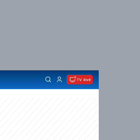
TV živě