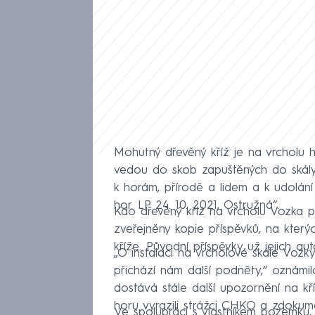
Mohutný dřevěný kříž je na vrcholu
vedou do skob zapuštěných do skály.
k horám, přírodě a lidem a k udolání 
hor. LP 24. 10. 2021, Ostružná“.
Kdo dřevěný kříž na vrcholu Vozka p
zveřejněny kopie příspěvků, na který
kříže. Původní příspěvky už jejich aut
„O instalaci na vrcholové skále Vozky
přichází nám další podněty,“ oznámil
dostává stále další upozornění na kř
horu vyrazili strážci CHKO a zdokumen
Ve spolupráci s vlastníkem pozemku,