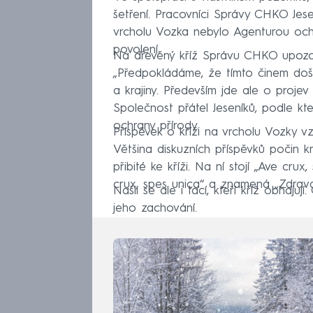
šetření. Pracovníci Správy CHKO Jesen
vrcholu Vozka nebylo Agenturou och
povolení.
Na dřevěný kříž Správu CHKO upozorni
„Předpokládáme, že tímto činem doš
a krajiny. Především jde ale o projev
Společnost přátel Jeseníků, podle kte
ochrany přírody.
Příspěvek o kříži na vrcholu Vozky v
Většina diskuzních příspěvků počin kri
přibité ke kříži. Na ní stojí „Ave cru
crux, spes unica“ a znamená „Zdravas
Našli se ale i tací, kteří kříž obhaju
jeho zachování.