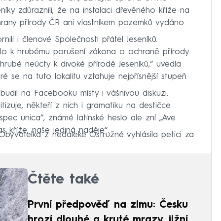
íky zdůraznili, že na instalaci dřevěného kříže na
rany přírody ČR ani vlastníkem pozemků vydáno
li i členové Společnosti přátel Jeseníků.
lo k hrubému porušení zákona o ochraně přírody
 hrubé neúcty k divoké přírodě Jeseníků,“ uvedla
ré se na tuto lokalitu vztahuje nejpřísnější stupeň
zbudil na Facebooku místy i vášnivou diskuzi.
tizuje, někteří z nich i gramatiku na destičce
x, spec unica“, známé latinské heslo ale zní „Ave
 kříže, naše jediná naděje“.
jí. Obyvatelka z nedaleké Ostružné vyhlásila petici za
Čtěte také
První předpověď na zimu: Česku
hrozí dlouhé a kruté mrazy, jižní