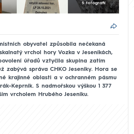
5 fotografií
 místních obyvatel způsobila nečekaná
skalnatý vrchol hory Vozka v Jeseníkách,
povolení úřadů vztyčila skupina zatím
už zabývá správa CHKO Jeseníky. Hora se
ěné krajinné oblasti a v ochranném pásmu
rák-Keprník. S nadmořskou výškou 1 377
ím vrcholem Hrubého Jeseníku.