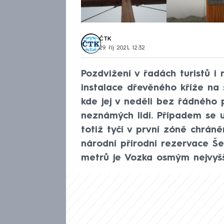
ČTK
29. říj 2021, 12:32
Pozdvižení v řadách turistů i
instalace dřevěného kříže na 
kde jej v neděli bez řádného 
neznámých lidí. Případem se 
totiž tyčí v první zóně chrán
národní přírodní rezervace Še
metrů je Vozka osmým nejvyšš