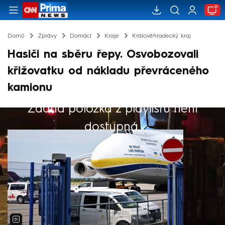
Domů
Zprávy
Domácí
Kraje
Královéhradecký kraj
Hasiči na sběru řepy. Osvobozovali
křižovatku od nákladu převráceného
kamionu
Žádná položka z playlistu není
Výběr redakce
dostupná.