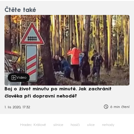
Čtěte také
Video
Boj o život minutu po minutě. Jak zachránit
člověka při dopravní nehodě?
6 min čtení
1. lis 2020, 17:32
Hradec Králové
silnice
hasiči
ulice
nehody