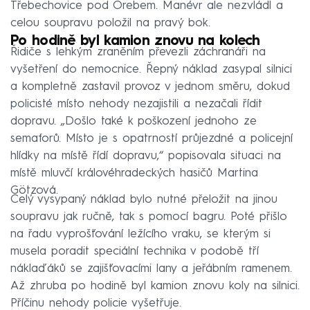
Třebechovice pod Orebem. Manévr ale nezvládl a
celou soupravu položil na pravý bok.
Po hodině byl kamion znovu na kolech
Řidiče s lehkým zraněním převezli záchranáři na
vyšetření do nemocnice. Řepný náklad zasypal silnici
a kompletně zastavil provoz v jednom směru, dokud
policisté místo nehody nezajistili a nezačali řídit
dopravu. „Došlo také k poškození jednoho ze
semaforů. Místo je s opatrností průjezdné a policejní
hlídky na místě řídí dopravu,“ popisovala situaci na
místě mluvčí královéhradeckých hasičů Martina
Götzová.
Celý vysypaný náklad bylo nutné přeložit na jinou
soupravu jak ručně, tak s pomocí bagru. Poté přišlo
na řadu vyprošťování ležícího vraku, se kterým si
musela poradit speciální technika v podobě tří
náklaďáků se zajišťovacími lany a jeřábním ramenem.
Až zhruba po hodině byl kamion znovu koly na silnici.
Příčinu nehody policie vyšetřuje.