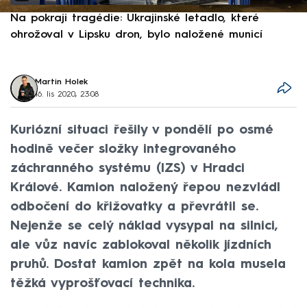
Na pokraji tragédie: Ukrajinské letadlo, které
P
ohrožoval v Lipsku dron, bylo naložené municí
e
Martin Holek
16. lis 2020, 23:08
Kuriózní situaci řešily v pondělí po osmé
hodině večer složky integrovaného
záchranného systému (IZS) v Hradci
Králové. Kamion naložený řepou nezvládl
odbočení do křižovatky a převrátil se.
Nejenže se celý náklad vysypal na silnici,
ale vůz navíc zablokoval několik jízdních
pruhů. Dostat kamion zpět na kola musela
těžká vyprošťovací technika.