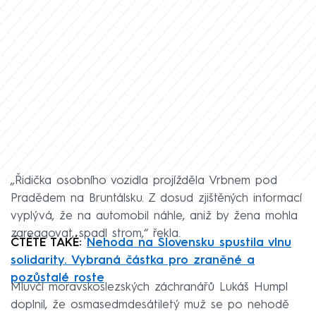
„Řidička osobního vozidla projížděla Vrbnem pod
Pradědem na Bruntálsku. Z dosud zjištěných informací
vyplývá, že na automobil náhle, aniž by žena mohla
zareagovat, spadl strom,“ řekla.
ČTĚTE TAKÉ:
Nehoda na Slovensku spustila vlnu
solidarity. Vybraná částka pro zraněné a
pozůstalé roste
Mluvčí moravskoslezských záchranářů Lukáš Humpl
doplnil, že osmasedmdesátiletý muž se po nehodě