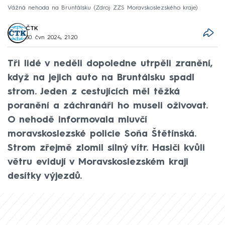
Vážná nehoda na Bruntálsku
Zdroj: ZZS Moravskoslezského kraje
ČTK
30. čvn 2024, 21:20
Tři lidé v neděli dopoledne utrpěli zranění,
když na jejich auto na Bruntálsku spadl
strom. Jeden z cestujících měl těžká
poranění a záchranáři ho museli oživovat.
O nehodě informovala mluvčí
moravskoslezské policie Soňa Štětínská.
Strom zřejmě zlomil silný vítr. Hasiči kvůli
větru evidují v Moravskoslezském kraji
desítky výjezdů.