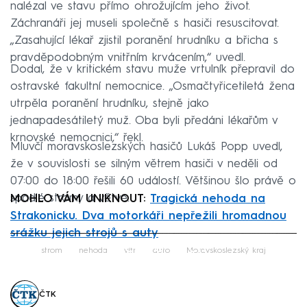
nalézal ve stavu přímo ohrožujícím jeho život.
Záchranáři jej museli společně s hasiči resuscitovat.
„Zasahující lékař zjistil poranění hrudníku a břicha s
pravděpodobným vnitřním krvácením,“ uvedl.
Dodal, že v kritickém stavu muže vrtulník přepravil do
ostravské fakultní nemocnice. „Osmačtyřicetiletá žena
utrpěla poranění hrudníku, stejně jako
jednapadesátiletý muž. Oba byli předáni lékařům v
krnovské nemocnici,“ řekl.
Mluvčí moravskoslezských hasičů Lukáš Popp uvedl,
že v souvislosti se silným větrem hasiči v neděli od
07:00 do 18:00 řešili 60 událostí. Většinou šlo právě o
spadlé stromy a větve.
MOHLO VÁM UNIKNOUT:
Tragická nehoda na
Strakonicku. Dva motorkáři nepřežili hromadnou
srážku jejich strojů s auty
Failed to fetch
strom
nehoda
vítr
auto
Moravskoslezský kraj
ČTK