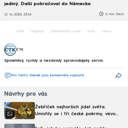
jediný. Další pokračoval do Německa
6 min čtení
12. lis 2020, 23:46
Itálie
migrace
Středozemní moře
testy
ostrov
ČTK
Spolehlivý, rychlý a nezávislý zpravodajský servis.
Pro tento článek jsou komentáře vypnuté
Návrhy pro vás
Žebříček nejhorších jídel světa.
Umístily se i tři české pokrmy, vévodí
skandinávská kuchyně