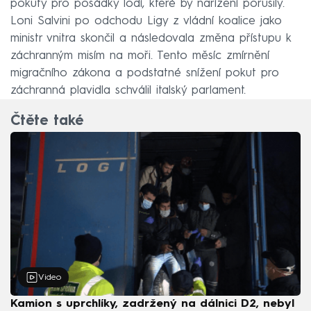
pokuty pro posádky lodí, které by nařízení porušily.
Loni Salvini po odchodu Ligy z vládní koalice jako
ministr vnitra skončil a následovala změna přístupu k
záchranným misím na moři. Tento měsíc zmírnění
migračního zákona a podstatné snížení pokut pro
záchranná plavidla schválil italský parlament.
Čtěte také
Video
Kamion s uprchlíky, zadržený na dálnici D2, nebyl