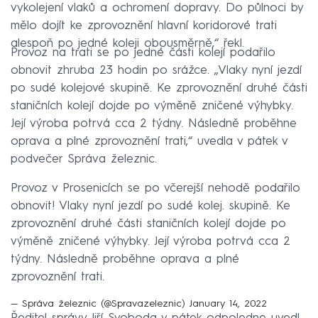
vykolejení vlaků a ochromení dopravy. Do půlnoci by
mělo dojít ke zprovoznění hlavní koridorové trati
alespoň po jedné koleji obousměrně,“ řekl.
Provoz na trati se po jedné části kolejí podařilo
obnovit zhruba 23 hodin po srážce. „Vlaky nyní jezdí
po sudé kolejové skupině. Ke zprovoznění druhé části
staničních kolejí dojde po výměně zničené výhybky.
Její výroba potrvá cca 2 týdny. Následně proběhne
oprava a plné zprovoznění trati,“ uvedla v pátek v
podvečer Správa železnic.
Provoz v Prosenicích se po včerejší nehodě podařilo
obnovit! Vlaky nyní jezdí po sudé kolej. skupině. Ke
zprovoznění druhé části staničních kolejí dojde po
výměně zničené výhybky. Její výroba potrvá cca 2
týdny. Následně proběhne oprava a plné
zprovoznění trati.
— Správa železnic (@Spravazeleznic)
January 14, 2022