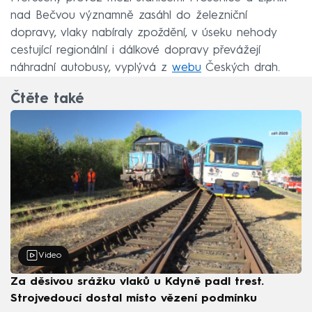
nad Bečvou významně zasáhl do železniční
dopravy, vlaky nabíraly zpoždění, v úseku nehody
cestující regionální i dálkové dopravy převážejí
náhradní autobusy, vyplývá z
webu
Českých drah.
Čtěte také
Video
Za děsivou srážku vlaků u Kdyně padl trest.
Strojvedoucí dostal místo vězení podmínku