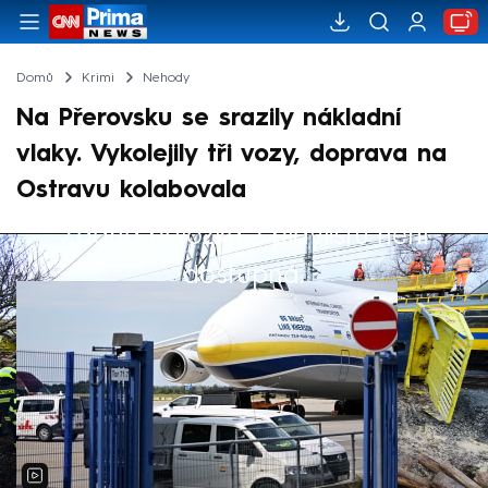
Domů
Krimi
Nehody
Na Přerovsku se srazily nákladní
vlaky. Vykolejily tři vozy, doprava na
Ostravu kolabovala
Žádná položka z playlistu není
Výběr redakce
dostupná.