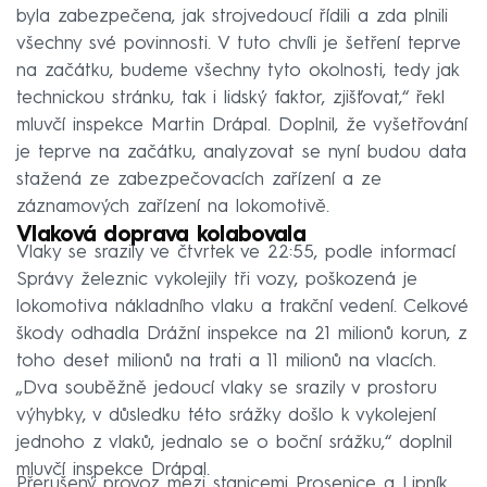
byla zabezpečena, jak strojvedoucí řídili a zda plnili
všechny své povinnosti. V tuto chvíli je šetření teprve
na začátku, budeme všechny tyto okolnosti, tedy jak
technickou stránku, tak i lidský faktor, zjišťovat,“ řekl
mluvčí inspekce Martin Drápal. Doplnil, že vyšetřování
je teprve na začátku, analyzovat se nyní budou data
stažená ze zabezpečovacích zařízení a ze
záznamových zařízení na lokomotivě.
Vlaková doprava kolabovala
Vlaky se srazily ve čtvrtek ve 22:55, podle informací
Správy železnic vykolejily tři vozy, poškozená je
lokomotiva nákladního vlaku a trakční vedení. Celkové
škody odhadla Drážní inspekce na 21 milionů korun, z
toho deset milionů na trati a 11 milionů na vlacích.
„Dva souběžně jedoucí vlaky se srazily v prostoru
výhybky, v důsledku této srážky došlo k vykolejení
jednoho z vlaků, jednalo se o boční srážku,“ doplnil
mluvčí inspekce Drápal.
Přerušený provoz mezi stanicemi Prosenice a Lipník