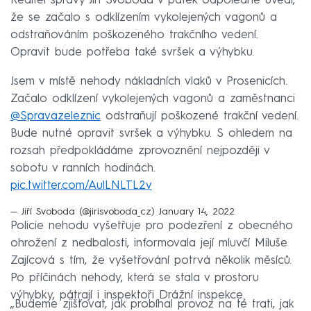
Ředitel správy Jiří Svoboda v pátek odpoledne uvedl,
že se začalo s odklízením vykolejených vagonů a
odstraňováním poškozeného trakčního vedení.
Opravit bude potřeba také svršek a výhybku.
Jsem v místě nehody nákladních vlaků v Prosenicích.
Začalo odklízení vykolejených vagonů a zaměstnanci
@Spravazeleznic
odstraňují poškozené trakční vedení.
Bude nutné opravit svršek a výhybku. S ohledem na
rozsah předpokládáme zprovoznění nejpozději v
sobotu v ranních hodinách.
pic.twitter.com/AulLNLTL2v
— Jiří Svoboda (@jirisvoboda_cz)
January 14, 2022
Policie nehodu vyšetřuje pro podezření z obecného
ohrožení z nedbalosti, informovala její mluvčí Miluše
Zajícová s tím, že vyšetřování potrvá několik měsíců.
Po příčinách nehody, která se stala v prostoru
výhybky, pátrají i inspektoři Drážní inspekce.
„Budeme zjišťovat, jak probíhal provoz na té trati, jak