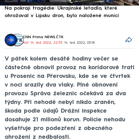
Na pokraji tragédie: Ukrajinské letadlo, které
P
ohrožoval v Lipsku dron, bylo naložené municí
e
CNN Prima NEWS
,
ČTK
Akt. 14. led 2022, 22:57
• 14. led 2022, 05:18
V pátek kolem desáté hodiny večer se
částečně obnovil provoz na koridorové trati
u Prosenic na Přerovsku, kde se ve čtvrtek
v noci srazily dva vlaky. Plné obnovení
provozu Správa železnic očekává za dva
týdny. Při nehodě nebyl nikdo zraněn,
škoda podle údajů Drážní inspekce
dosahuje 21 milionů korun. Policie nehodu
vyšetřuje pro podezření z obecného
ohrožení z nedbalosti.