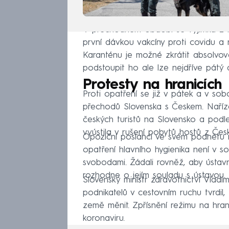
V přechodném období se výjimka z i
první dávkou vakcíny proti covidu a na
Karanténu je možné zkrátit absolvov
podstoupit ho ale lze nejdříve pátý 
Protesty na hranicích
Proti opatření se již v pátek a v sob
přechodů Slovenska s Českem. Naříz
českých turistů na Slovensko a podl
vyústila v rušení pobytů hostů z Česk
Opoziční poslanci ve svém podnětu n
opatření hlavního hygienika není v s
svobodami. Žádali rovněž, aby ústav
rozhodne o jejím souladu s ústavou.
Slovenský ministr zdravotnictví Vladi
podnikatelů v cestovním ruchu tvrdil
země měnit. Zpřísnění režimu na hrani
koronaviru.