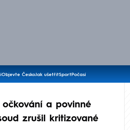
í
Objevte Česko
Jak ušetřit
Sport
Počasí
 očkování a povinné
oud zrušil kritizované