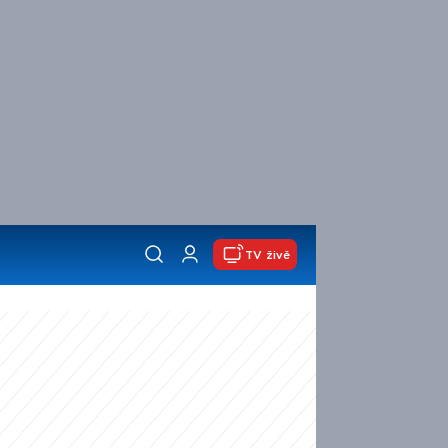
TV živě