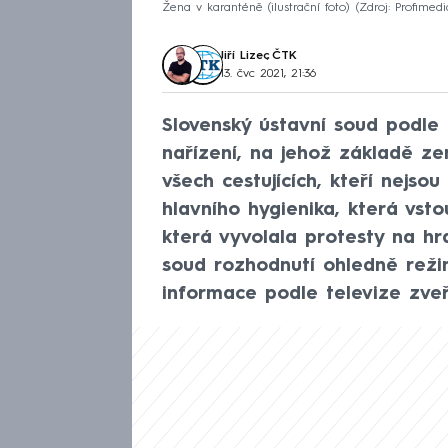
Žena v karanténě (ilustrační foto)
Zdroj: Profimedi
Jiří Lizec
,
ČTK
13. čvc 2021, 21:36
Slovenský ústavní soud podle 
nařízení, na jehož základě z
všech cestujících, kteří nejso
hlavního hygienika, která vsto
která vyvolala protesty na hr
soud rozhodnutí ohledně režim
informace podle televize zveř