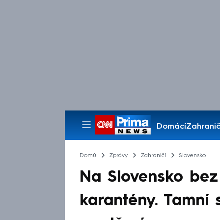
Domácí
Zahranič
Pořady
Domů
Zprávy
Zahraničí
Slovensko
Na Slovensko bez
karantény. Tamní s