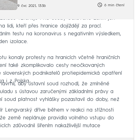
6 min čtení
9. čvc 2021, 13:36
zolace vztahuje i na osoby očkované zatím jen
 lidi, kteří přes hranice dojíždějí za prací.
áním testu na koronavirus s negativním výsledkem,
den izolace.
otu konaly protesty na hranicích včetně hraničních
ení také zkomplikovalo cesty neočkovaných
e slovenských podnikatelů protiepidemická opatření
a i z Polska.
avrhli, aby ústavní soud rozhodl, že zmíněné
ouladu s ústavou zaručenými základními právy a
ní soud platnost vyhlášky pozastavil do doby, než
mír Lengvarský dříve během v reakci na stížnosti
, že země neplánuje pravidla volného vstupu do
cích zdůvodnil šířením nakažlivější mutace