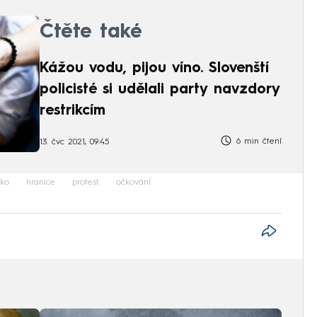
Čtěte také
Kážou vodu, pijou víno. Slovenští
policisté si udělali party navzdory
restrikcím
6 min čtení
13. čvc 2021, 09:45
sko
hranice
protest
očkování