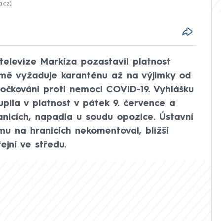
a.cz
televize Markíza pozastavil platnost
emě vyžaduje karanténu až na výjimky od
u očkováni proti nemoci COVID-19. Vyhlášku
upila v platnost v pátek 9. července a
anicích, napadla u soudu opozice. Ústavní
u na hranicích nekomentoval, bližší
ejní ve středu.