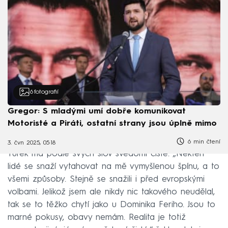
6
fotografií
Gregor: S mladými umí dobře komunikovat
Motoristé a Piráti, ostatní strany jsou úplně mimo
6 min čtení
3. čvn 2025, 05:18
Turek má podle svých slov svědomí čisté. „Někteří
lidé se snaží vytahovat na mě vymyšlenou špínu, a to
všemi způsoby. Stejně se snažili i před evropskými
volbami. Jelikož jsem ale nikdy nic takového neudělal,
tak se to těžko chytí jako u Dominika Feriho. Jsou to
marné pokusy, obavy nemám. Realita je totiž