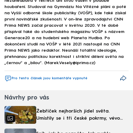
nezanedbává v textech ani svou vášeň v podobě
houbaření. Studoval na Gymnáziu Na Vítězné pláni a poté
na Vyšší odborné škole publicistiky (VOŠP), kde také získal
první novinářské zkušenosti. V on-line zpravodajství CNN
Prima NEWS začal pracovat v květnu 2020. V té době
přispíval také do studentského magazínu VOŠP s názvem
Generace20 a na hudební web Planeta Hudba. Po
dokončení studií na VOŠP v létě 2021 nastoupil na CNN
Prima NEWS jako redaktor. Nesnáší totalitní ideologie,
přehnanou politickou korektnost i striktní dělení světa na
„černou“ a „bílou“. (Marek.Vesely@iprima.cz)
Pro tento článek jsou komentáře vypnuté
Návrhy pro vás
Žebříček nejhorších jídel světa.
Umístily se i tři české pokrmy, vévodí
skandinávská kuchyně