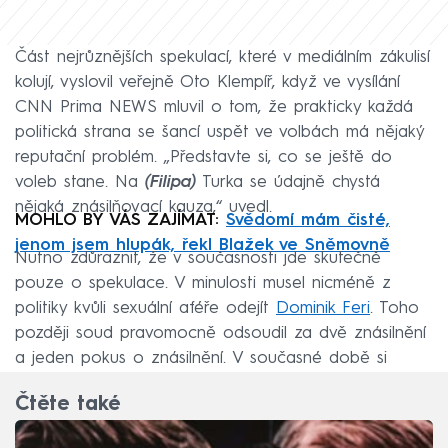
Část nejrůznějších spekulací, které v mediálním zákulisí
kolují, vyslovil veřejně Oto Klempíř, když ve vysílání
CNN Prima NEWS mluvil o tom, že prakticky každá
politická strana se šancí uspět ve volbách má nějaký
reputační problém. „Představte si, co se ještě do
voleb stane. Na
(Filipa)
Turka se údajně chystá
nějaká znásilňovací kauza,“ uvedl.
MOHLO BY VÁS ZAJÍMAT:
Svědomí mám čisté,
jenom jsem hlupák, řekl Blažek ve Sněmovně
Nutno zdůraznit, že v současnosti jde skutečně
pouze o spekulace. V minulosti musel nicméně z
politiky kvůli sexuální aféře odejít
Dominik Feri
. Toho
později soud pravomocně odsoudil za dvě znásilnění
a jeden pokus o znásilnění. V současné době si
exposlanec odpykává tříletý trest vězení.
Čtěte také