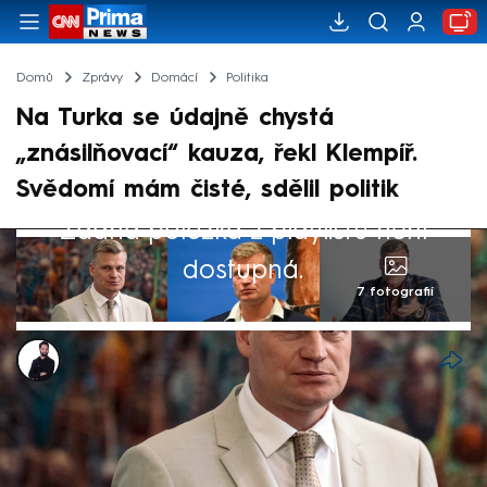
Domů
Zprávy
Domácí
Politika
Na Turka se údajně chystá
„znásilňovací“ kauza, řekl Klempíř.
Svědomí mám čisté, sdělil politik
Žádná položka z playlistu není
dostupná.
7 fotografií
Marek Veselý
6. čvn 2025, 14:37
Na Filipa Turka se údajně chystá nějaká
znásilňovací kauza. Ve vysílání CNN Prima