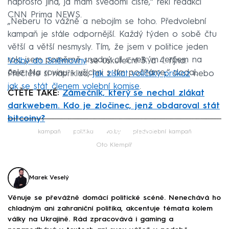
naprosto jiná, já mám svědomí čisté,“ řekl redakci
CNN Prima NEWS.
„Neberu to vážně a nebojím se toho. Předvolební
kampaň je stále odpornější. Každý týden o sobě čtu
větší a větší nesmysly. Tím, že jsem v politice jeden
rok, jsem poměrně snadný cíl s velkým terčem na
Volby do Sněmovny
se uskuteční 3. a 4. října.
čele. Na rovinu – všichni s tím počítáme,“ dodal.
Přečtěte si například,
jak získat voličský průkaz
nebo
jak se stát členem volební komise
.
ČTĚTE TAKÉ:
Zámečník, který se nechal zlákat
darkwebem. Kdo je zločinec, jenž obdaroval stát
bitcoiny?
Failed to fetch
kampaň
politika
volby
předvolební kampaň
Oto Klempíř
Marek Veselý
Věnuje se převážně domácí politické scéně. Nenechává ho
chladným ani zahraniční politika, akcentuje témata kolem
války na Ukrajině. Rád zpracovává i gaming a