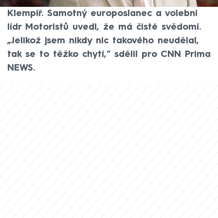
NEWS to řekl marketingový expert Oto
Klempíř. Samotný europoslanec a volební
lídr Motoristů uvedl, že má čisté svědomí.
„Jelikož jsem nikdy nic takového neudělal,
tak se to těžko chytí,“ sdělil pro CNN Prima
NEWS.