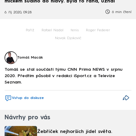
míčkem sudího do hlavy. Byla to rána, uznal
6 min čtení
6. říj 2020, 09:28
Paříž
Rafael Nadal
tenis
Roger Federer
Novak Djokovič
Tomáš Macák
Tomáš se stal součástí týmu CNN Prima NEWS v srpnu
2020. Předtím působil v redakci iSport.cz a Televize
Seznam.
Vstup do diskuze
Návrhy pro vás
Žebříček nejhorších jídel světa.