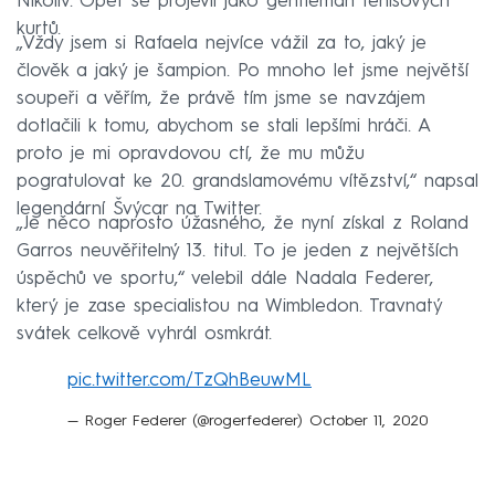
Nikoliv. Opět se projevil jako gentleman tenisových
kurtů.
„Vždy jsem si Rafaela nejvíce vážil za to, jaký je
člověk a jaký je šampion. Po mnoho let jsme největší
soupeři a věřím, že právě tím jsme se navzájem
dotlačili k tomu, abychom se stali lepšími hráči. A
proto je mi opravdovou ctí, že mu můžu
pogratulovat ke 20. grandslamovému vítězství,“ napsal
legendární Švýcar na Twitter.
„Je něco naprosto úžasného, že nyní získal z Roland
Garros neuvěřitelný 13. titul. To je jeden z největších
úspěchů ve sportu,“ velebil dále Nadala Federer,
který je zase specialistou na Wimbledon. Travnatý
svátek celkově vyhrál osmkrát.
pic.twitter.com/TzQhBeuwML
— Roger Federer (@rogerfederer)
October 11, 2020