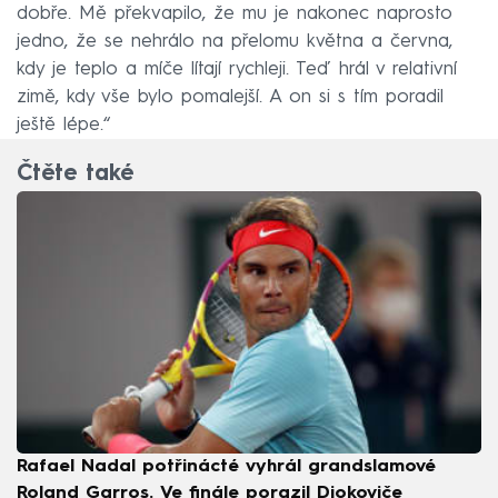
dobře. Mě překvapilo, že mu je nakonec naprosto
jedno, že se nehrálo na přelomu května a června,
kdy je teplo a míče lítají rychleji. Teď hrál v relativní
zimě, kdy vše bylo pomalejší. A on si s tím poradil
ještě lépe.“
Čtěte také
Rafael Nadal potřinácté vyhrál grandslamové
Roland Garros. Ve finále porazil Djokoviče