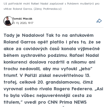
Už potřinácté mohl Rafael Nadal zapózovat s Pohárem mušketýrů pro
vítěze Roland Garros.
Zdroj: Profimedia.cz
Tomáš Macák
13. říj 2020, 19:17
Tady je Nadalovo! Tak to na antukovém
Roland Garros opět platilo i přes to, že se
akce za covidových časů konala výjimečně
během sychravého podzimu. Rafael Nadal
konkurenci doslova rozdrtil a nikomu ani
trochu nedovolil, aby mu vyfoukl „jeho“
triumf. V Paříži získal neuvěřitelnou 13.
trofej, celkově 20. grandslamovou, čímž
vyrovnal svého rivala Rogera Federera. „Asi
to byla vůbec nejsuverénnější cesta za
titulem,“ uvedl pro CNN Prima NEWS