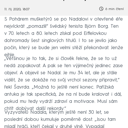
6 min čtení
11. říj 2020, 18:07
S Pohárem mušketýrů se po Nadalovi v otevřené éře
nejvíckrát „pomazlil“ švédský tenista Björn Borg. Ten
v 70. letech a 80. letech získal pod Eiffelovkou
dohromady šest singlových titulů. I to se jevilo jako
počin, který se bude jen velmi stěží překonávat. Jenže
ejhle.
„Většinou je to tak, že si člověk řekne, že se to už
nedá zopakovat. A pak se ten výjimečný jedinec zase
objeví. A objevil se Nadal. Je mu 34 let, ale je stále
vidět, že se dokáže na svůj vrchol sezony připravit,“
řekl Šavrda. „Možná to ještě není konec. Pařížská
antuka je tak specifická, že na ní bude kralovat i dál,
pokud mu tedy vydrží zdraví a motivace. Musí sám
chtít dobývat další rekordy.“
Vyzyvatelů Nadala, kterým ještě není 30 let, se
poslední dobou kumuluje poměrně dost. „Jsou tam
mladí hráči, kteří čekají v druhé vlně. Vypadají