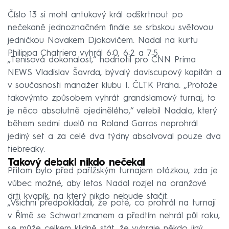
Číslo 13 si mohl antukový král odškrtnout po
nečekaně jednoznačném finále se srbskou světovou
jedničkou Novakem Djokovičem. Nadal na kurtu
Philippa Chatriera vyhrál 6:0, 6:2 a 7:5.
„Tenisová dokonalost,“ hodnotil pro CNN Prima
NEWS Vladislav Šavrda, bývalý daviscupový kapitán a
v současnosti manažer klubu I. ČLTK Praha. „Protože
takovýmto způsobem vyhrát grandslamový turnaj, to
je něco absolutně ojedinělého,“ velebil Nadala, který
během sedmi duelů na Roland Garros neprohrál
jediný set a za celé dva týdny absolvoval pouze dva
tiebreaky.
Takový debakl nikdo nečekal
Přitom bylo před pařížským turnajem otázkou, zda je
vůbec možné, aby letos Nadal rozjel na oranžové
drti kvapík, na který nikdo nebude stačit.
„Všichni předpokládali, že poté, co prohrál na turnaji
v Římě se Schwartzmanem a předtím nehrál půl roku,
se může celkem klidně stát, že vyhraje někdo jiný.