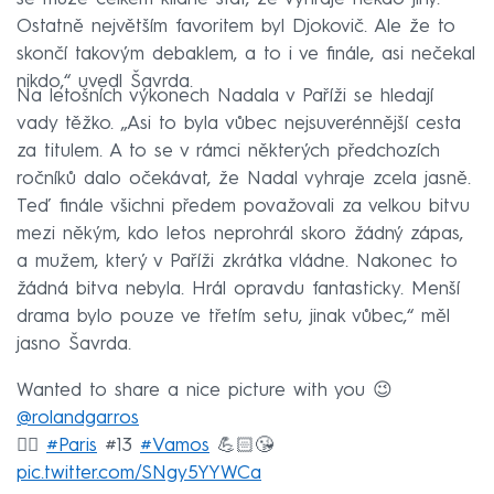
Ostatně největším favoritem byl Djokovič. Ale že to
skončí takovým debaklem, a to i ve finále, asi nečekal
nikdo,“ uvedl Šavrda.
Na letošních výkonech Nadala v Paříži se hledají
vady těžko. „Asi to byla vůbec nejsuverénnější cesta
za titulem. A to se v rámci některých předchozích
ročníků dalo očekávat, že Nadal vyhraje zcela jasně.
Teď finále všichni předem považovali za velkou bitvu
mezi někým, kdo letos neprohrál skoro žádný zápas,
a mužem, který v Paříži zkrátka vládne. Nakonec to
žádná bitva nebyla. Hrál opravdu fantasticky. Menší
drama bylo pouze ve třetím setu, jinak vůbec,“ měl
jasno Šavrda.
Wanted to share a nice picture with you 😉
@rolandgarros
👉🏻
#Paris
#13
#Vamos
💪🏻😘
pic.twitter.com/SNgy5YYWCa