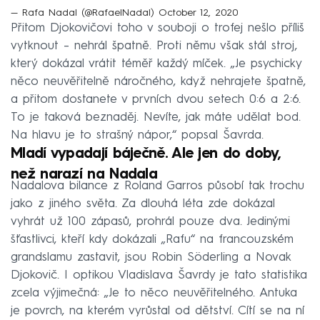
— Rafa Nadal (@RafaelNadal)
October 12, 2020
Přitom Djokovičovi toho v souboji o trofej nešlo příliš
vytknout – nehrál špatně. Proti němu však stál stroj,
který dokázal vrátit téměř každý míček. „Je psychicky
něco neuvěřitelně náročného, když nehrajete špatně,
a přitom dostanete v prvních dvou setech 0:6 a 2:6.
To je taková beznaděj. Nevíte, jak máte udělat bod.
Na hlavu je to strašný nápor,“ popsal Šavrda.
Mladí vypadají báječně. Ale jen do doby,
než narazí na Nadala
Nadalova bilance z Roland Garros působí tak trochu
jako z jiného světa. Za dlouhá léta zde dokázal
vyhrát už 100 zápasů, prohrál pouze dva. Jedinými
šťastlivci, kteří kdy dokázali „Rafu“ na francouzském
grandslamu zastavit, jsou Robin Söderling a Novak
Djokovič. I optikou Vladislava Šavrdy je tato statistika
zcela výjimečná: „Je to něco neuvěřitelného. Antuka
je povrch, na kterém vyrůstal od dětství. Cítí se na ní