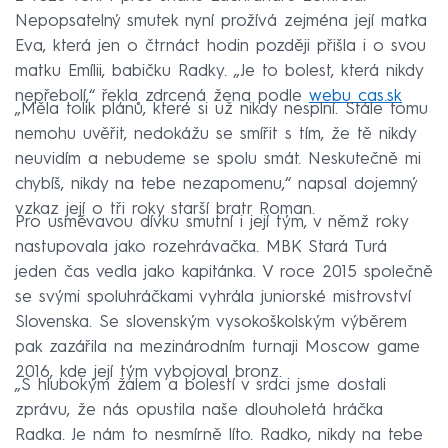
Nepopsatelný smutek nyní prožívá zejména její matka
Eva, která jen o čtrnáct hodin později přišla i o svou
matku Emílii, babičku Radky. „Je to bolest, která nikdy
nepřebolí,“ řekla zdrcená žena podle
webu cas.sk
„Měla tolik plánů, které si už nikdy nesplní. Stále tomu
nemohu uvěřit, nedokážu se smířit s tím, že tě nikdy
neuvidím a nebudeme se spolu smát. Neskutečně mi
chybíš, nikdy na tebe nezapomenu,“ napsal dojemný
vzkaz její o tři roky starší bratr Roman.
Pro usměvavou dívku smutní i její tým, v němž roky
nastupovala jako rozehrávačka. MBK Stará Turá
jeden čas vedla jako kapitánka. V roce 2015 společně
se svými spoluhráčkami vyhrála juniorské mistrovství
Slovenska. Se slovenským vysokoškolským výběrem
pak zazářila na mezinárodním turnaji Moscow game
2016, kde její tým vybojoval bronz.
„S hlubokým žalem a bolestí v srdci jsme dostali
zprávu, že nás opustila naše dlouholetá hráčka
Radka. Je nám to nesmírně líto. Radko, nikdy na tebe