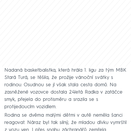
Nadaná basketbalistka, která hrála 1. ligu za tým MBK
Stará Turá, se těšila, že prožije vánoční svátky s
rodinou. Osudnou se jí však stala cesta domů. Na
zasněžené vozovce dostala 24letá Radka v zatáčce
smyk, přejela do protisměru a srazila se s
protijedoucím vozidlem.
Rodina se dvěma malými dětmi v autě neměla šanci
reagovat. Náraz byl tak silný, že mladou dívku vymrštil
z vozu ven. I přes snahu záchranářů zemřela.