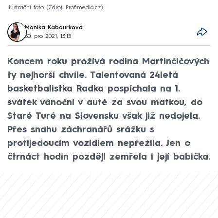
Ilustrační foto
Zdroj: Profimedia.cz
Monika Kabourková
30. pro 2021, 13:15
Koncem roku prožívá rodina Martinčičových
ty nejhorší chvíle. Talentovaná 24letá
basketbalistka Radka pospíchala na 1.
svátek vánoční v autě za svou matkou, do
Staré Turé na Slovensku však již nedojela.
Přes snahu záchranářů srážku s
protijedoucím vozidlem nepřežila. Jen o
čtrnáct hodin později zemřela i její babička.