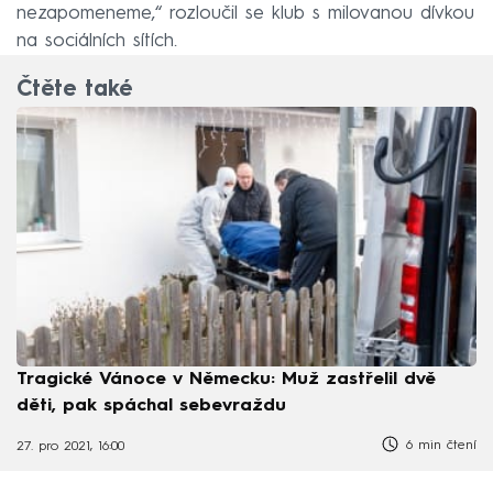
nezapomeneme,“ rozloučil se klub s milovanou dívkou
na sociálních sítích.
Čtěte také
Tragické Vánoce v Německu: Muž zastřelil dvě
děti, pak spáchal sebevraždu
6 min čtení
27. pro 2021, 16:00