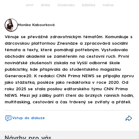
smrt
dívka
Slovensko
babička
rodina
Monika Kabourková
Věnuje se převážně zdravotnickým tématům. Komunikuje s
dárcovskou platformou Znesnáze a zpracovává sociální
témata a texty, které pomáhají potřebným. Vystudovala
obchodní akademii se zaměřením na cestovní ruch. První
novinářské zkušenosti získala na Vyšší odborné škole
publicistiky, kde přispívala do studentského magazínu
Generace20. K redakci CNN Prima NEWS se připojila zprvu
jako stážistka, posléze jako redaktorka v roce 2020. Od
roku 2025 se stala posilou editorského týmu CNN Prima
NEWS. Mezi její záliby patří čtení do brzkých ranních hodin,
multitasking, cestování a čas trávený se zvířaty a přáteli.
Vstup do diskuze
Návrhy pro vás