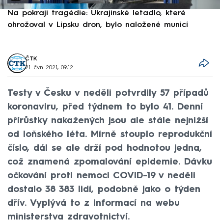
Na pokraji tragédie: Ukrajinské letadlo, které
P
ohrožoval v Lipsku dron, bylo naložené municí
e
ČTK
21. čvn 2021, 09:12
Testy v Česku v neděli potvrdily 57 případů
koronaviru, před týdnem to bylo 41. Denní
přírůstky nakažených jsou ale stále nejnižší
od loňského léta. Mírně stouplo reprodukční
číslo, dál se ale drží pod hodnotou jedna,
což znamená zpomalování epidemie. Dávku
očkování proti nemoci COVID-19 v neděli
dostalo 38 383 lidí, podobně jako o týden
dřív. Vyplývá to z informací na webu
ministerstva zdravotnictví.