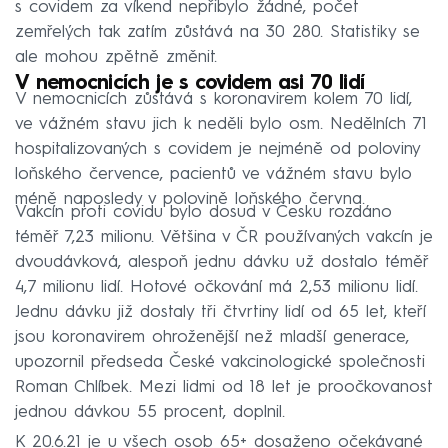
s covidem za víkend nepřibylo žádné, počet
zemřelých tak zatím zůstává na 30 280. Statistiky se
ale mohou zpětně změnit.
V nemocnicích je s covidem asi 70 lidí
V nemocnicích zůstává s koronavirem kolem 70 lidí,
ve vážném stavu jich k neděli bylo osm. Nedělních 71
hospitalizovaných s covidem je nejméně od poloviny
loňského července, pacientů ve vážném stavu bylo
méně naposledy v polovině loňského června.
Vakcín proti covidu bylo dosud v Česku rozdáno
téměř 7,23 milionu. Většina v ČR používaných vakcín je
dvoudávková, alespoň jednu dávku už dostalo téměř
4,7 milionu lidí. Hotové očkování má 2,53 milionu lidí.
Jednu dávku již dostaly tři čtvrtiny lidí od 65 let, kteří
jsou koronavirem ohroženější než mladší generace,
upozornil předseda České vakcinologické společnosti
Roman Chlíbek. Mezi lidmi od 18 let je proočkovanost
jednou dávkou 55 procent, doplnil.
K 20.6.21 je u všech osob 65+ dosaženo očekávané