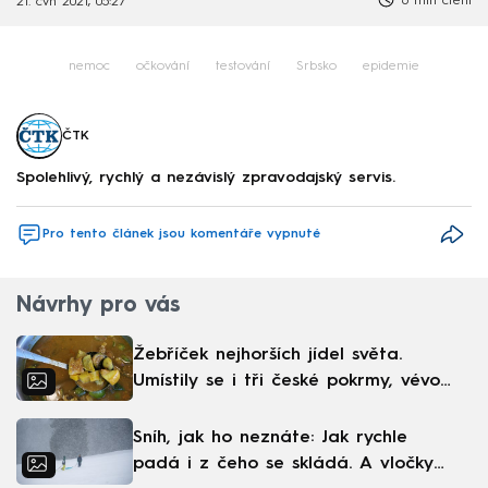
6 min čtení
21. čvn 2021, 05:27
nemoc
očkování
testování
Srbsko
epidemie
ČTK
Spolehlivý, rychlý a nezávislý zpravodajský servis.
Pro tento článek jsou komentáře vypnuté
Návrhy pro vás
Žebříček nejhorších jídel světa.
Umístily se i tři české pokrmy, vévodí
skandinávská kuchyně
Sníh, jak ho neznáte: Jak rychle
padá i z čeho se skládá. A vločky