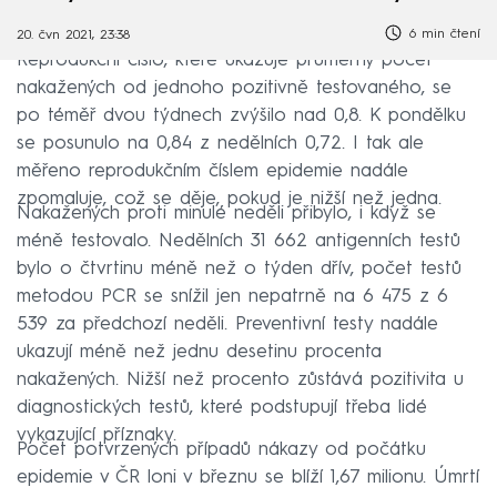
6 min čtení
20. čvn 2021, 23:38
Reprodukční číslo, které ukazuje průměrný počet
nakažených od jednoho pozitivně testovaného, se
po téměř dvou týdnech zvýšilo nad 0,8. K pondělku
se posunulo na 0,84 z nedělních 0,72. I tak ale
měřeno reprodukčním číslem epidemie nadále
zpomaluje, což se děje, pokud je nižší než jedna.
Nakažených proti minulé neděli přibylo, i když se
méně testovalo. Nedělních 31 662 antigenních testů
bylo o čtvrtinu méně než o týden dřív, počet testů
metodou PCR se snížil jen nepatrně na 6 475 z 6
539 za předchozí neděli. Preventivní testy nadále
ukazují méně než jednu desetinu procenta
nakažených. Nižší než procento zůstává pozitivita u
diagnostických testů, které podstupují třeba lidé
vykazující příznaky.
Počet potvrzených případů nákazy od počátku
epidemie v ČR loni v březnu se blíží 1,67 milionu. Úmrtí