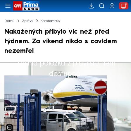
Domů
Zprávy
Koronavirus
Nakažených přibylo víc než před
týdnem. Za víkend nikdo s covidem
nezemřel
Žádná položka z playlistu není
Výběr redakce
dostupná.