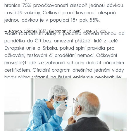
hranice 75% proočkovanosti alespoň jednou dávkou
covid-19 vakcíny. Celková proočkovanost alespoň
jednou dávkou je v populaci 18+ pak 55%.
— Roman Chlíbek 🇨🇿 (@RomanChlibek)
June 21, 2021
Podle rozhodnutí vlády z počátku června mohou od
pondělka do ČR bez omezení přijíždět lidé z celé
Evropské unie a Srbska, pokud splní pravidla pro
očkování, testování či prodělání nemoci. Očkování
musejí být lidé ze zahraničí schopni doložit národním
certifikátem. Oficiální program dnešního jednání vlády
body přímo vázané na řešení epidemie neobsahuje.