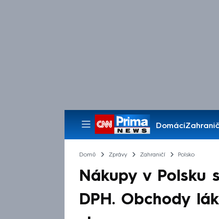
Domácí
Zahranič
Pořady
Domů
Zprávy
Zahraničí
Polsko
Nákupy v Polsku s
DPH. Obchody lák