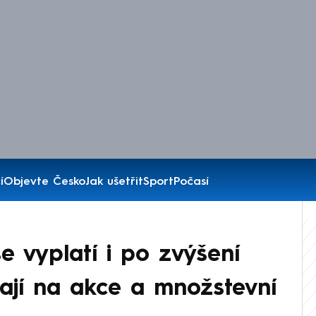
í
Objevte Česko
Jak ušetřit
Sport
Počasí
e vyplatí i po zvýšení
ají na akce a množstevní