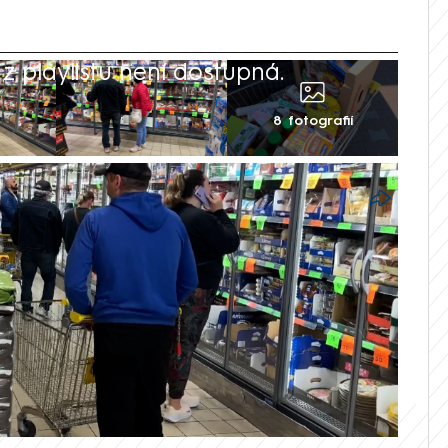
 playlistu není dostupná.
8 fotografií
 zvýšila daňová sazba na některé
ly na pět procent. Podle některých
že nákupy v Polsku se už Čechům
yrazil štáb CNN Prima NEWS, aby ověřil,
 Polsku nakupuje.