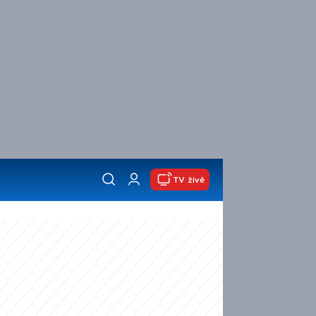
TV živě