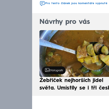
Pro tento článek jsou komentáře vypnuté
Návrhy pro vás
5
fotografií
Žebříček nejhorších jídel
světa. Umístily se i tři čes
pokrmy, vévodí skandináv
kuchyně