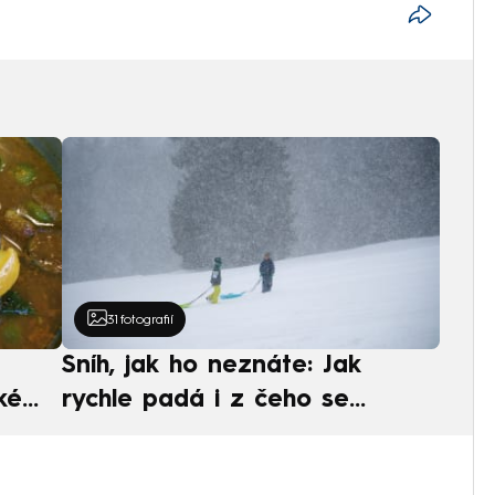
31
fotografií
Sníh, jak ho neznáte: Jak
ké
rychle padá i z čeho se
ská
skládá. A vločky nejsou bílé