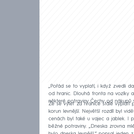
„Pořád se to vyplatí, i když zvedli d
od hranic. Dlouhá fronta na vozíky 
některé potraviny Čechy od nákupů v
Že se výlet za hranice stále vyplatí 
korun levnější. Největší rozdíl byl v
cenách byl také u vajec a jablek. I 
běžné potraviny. „Dneska zrovna mlé
bylo dneska levnější,“ popsal jeden