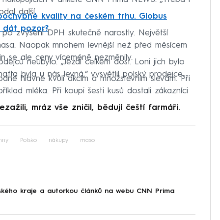
dal další.
pochybné kvality na českém trhu. Globus
é dát pozor?
po zvýšení DPH skutečně narostly. Největší
 masa. Naopak mnohem levnější než před měsícem
vin se ale ceny víceméně nezměnily.
dejců neubylo. „Jezdí celkem dost. Loni jich bylo
afta byla u nás levná,“ vysvětlil polský prodejce.
dné hlavně kvůli akcím a množstevním slevám. Při
klad mléka. Při koupi šesti kusů dostali zákazníci
ili, mráz vše zničil, bědují čeští farmáři.
iled to fetch
iny
Polsko
nákupy
maso
zského kraje a autorkou článků na webu CNN Prima