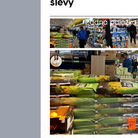
slevy
Žádná položka z
Adriana Kubisová
27. dub 2024, 21:45
Na začátku dubna se v Polsku
základní potraviny, a to z nu
analytiků to mělo znamenat, 
nevyplatí. Za hranice proto v
jak se měsíc od zvýšení DPH v