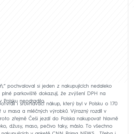
aň,“ pochvaloval si jeden z nakupujících nedaleko
a plné parkoviště dokazují, že zvýšení DPH na
 Polsku neodradilo.
potvrdil i srovnávací nákup, který byl v Polsku o 170
idět u masa a mléčných výrobků. Výrazný rozdíl v
proto zřejmě Češi jezdí do Polska nakupovat hlavně
ko, džusy, maso, pečivo taky, máslo. To všechno
 z nakupujících v anketě CNN Prima NEWS. „Třeba i