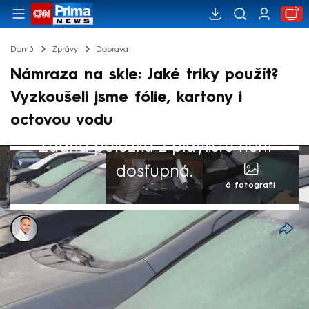
Domů
Zprávy
Doprava
Námraza na skle: Jaké triky použít?
Vyzkoušeli jsme fólie, kartony i
octovou vodu
Žádná položka z playlistu není
dostupná.
6 fotografií
Robert Héč
8. led 2026, 06:25
Každý motorista to určitě dobře zná. V
mrazivých dnech ráno spěcháte a pak