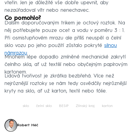
vteřin. Jen je důležité vše dobře upevnit, aby
nezaúřadoval vítr nebo nenechavec.
Co pomohlo?
Dalším doporučovaným trikem je octový roztok. Na
něj potřebujete pouze ocet a vodu v poměru 3 : 1.
Při osmistupňovém mrazu ale příliš neuspěl a čelní
sklo vozu po jeho použití zůstalo pokryté
silnou
námrazou
.
Mnohem lépe dopadlo zmíněné mechanické zakrytí
čelního skla, ať už textilií nebo obyčejným papírovým
kartonem.
Lidová tvořivost je zkrátka bezbřehá. Více než
nejrůznější roztoky se nám tedy osvědčily nejrůznější
kryty na sklo, ať už karton, textil nebo fólie.
sklo
čelní sklo
BESIP
Zlínský kraj
karton
Robert Héč