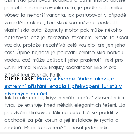
Čistit sklo plastovou škrabkou a pustit motor, abyste
pomohli s rozmrazováním auta, je podle odborníků
vůbec ta nejhorší varianta, jak postupovat v případě
zamrzlého okna. „Tou škrabkou můžete poškodit
vlastní sklo auta. Zapnutý motor pak může někoho
obtěžovat, což je zakázáno zákonem. Navíc to škodí
vozidlu, protože nezahřívá celé vozidlo, ale jen jeho
část. Úplně nejhorší je polévání čelního skla horkou
vodou, což může způsobit jeho prasknutí,“ řekl pro
CNN Prima NEWS krajský koordinátor BESIP pro
Zlínský kraj Zdeněk Patík.
ČTĚTE TAKÉ:
Mrazy v Evropě. Video ukazuje
extrémní přistání letadla i překvapení turistů v
písečných dunách
Jak to ale udělat, když nemáte garáž? Zkušení řidiči
tvrdí, že existuje hned několik elegantních řešení. „Já
používám hliníkovou fólii na auto. Dá se pořídit v
obchodě za pár korun a její instalace je rychlá a
snadná. Mám to ověřené,“ popsal jeden řidič.