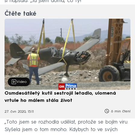
si napsala: „Já jsem doma, co ty?“
Čtěte také
Video
Osmdesátiletý kutil sestrojil letadlo, ulomená
vrtule ho málem stála život
6 min čtení
27. čvn 2020, 15:11
„Toto jsem se rozhodla udělat, protože se bojím viru.
Slyšela jsem o tom mnoho. Kdybych to ve svých