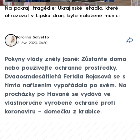
Na pokraji tragédie: Ukrajinské letadlo, které
P
ohrožoval v Lipsku dron, bylo naložené municí
e
Karolína Salvetto
12. čvc 2020, 06:50
Pokyny vlády zněly jasně: Zůstaňte doma
nebo používejte ochranné prostředky.
Dvaaosmdesátiletá Feridia Rojasová se s
tímto nařízením vypořádala po svém. Na
procházky po Havaně se vydává ve
vlastnoručně vyrobené ochraně proti
koronaviru – domečku z krabice.