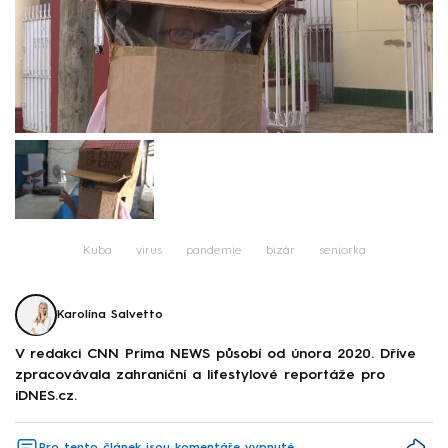
Kuba
virus
pandemie
bizár
seniorka
Karolína Salvetto
V redakci CNN Prima NEWS působí od února 2020. Dříve
zpracovávala zahraniční a lifestylové reportáže pro
iDNES.cz.
Pro tento článek jsou komentáře vypnuté