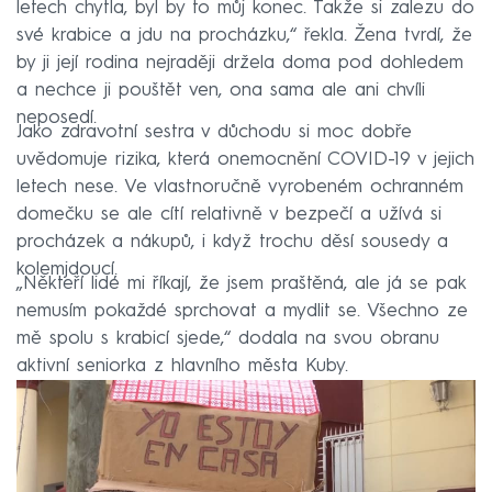
letech chytla, byl by to můj konec. Takže si zalezu do
své krabice a jdu na procházku,“ řekla. Žena tvrdí, že
by ji její rodina nejraději držela doma pod dohledem
a nechce ji pouštět ven, ona sama ale ani chvíli
neposedí.
Jako zdravotní sestra v důchodu si moc dobře
uvědomuje rizika, která onemocnění COVID-19 v jejich
letech nese. Ve vlastnoručně vyrobeném ochranném
domečku se ale cítí relativně v bezpečí a užívá si
procházek a nákupů, i když trochu děsí sousedy a
kolemjdoucí.
„Někteří lidé mi říkají, že jsem praštěná, ale já se pak
nemusím pokaždé sprchovat a mydlit se. Všechno ze
mě spolu s krabicí sjede,“ dodala na svou obranu
aktivní seniorka z hlavního města Kuby.