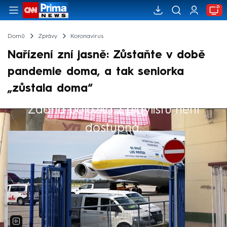
Domů
Zprávy
Koronavirus
Nařízení zní jasně: Zůstaňte v době
pandemie doma, a tak seniorka
„zůstala doma“
Žádná položka z playlistu není
Výběr redakce
dostupná.