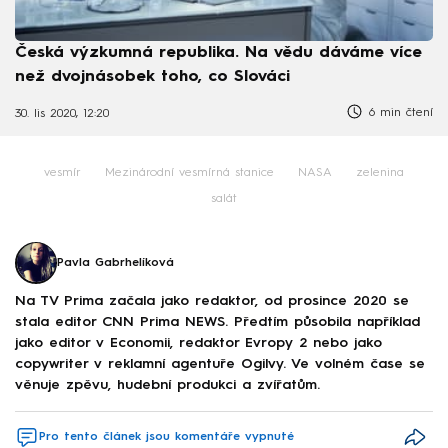
Česká výzkumná republika. Na vědu dáváme více
než dvojnásobek toho, co Slováci
6 min čtení
30. lis 2020, 12:20
vesmír
Mezinárodní vesmírná stanice
NASA
zelenina
salát
Pavla Gabrhelíková
Na TV Prima začala jako redaktor, od prosince 2020 se
stala editor CNN Prima NEWS. Předtím působila například
jako editor v Economii, redaktor Evropy 2 nebo jako
copywriter v reklamní agentuře Ogilvy. Ve volném čase se
věnuje zpěvu, hudební produkci a zvířatům.
Pro tento článek jsou komentáře vypnuté