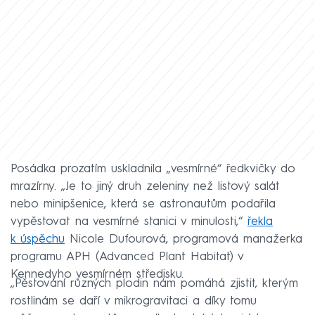
Posádka prozatím uskladnila „vesmírné“ ředkvičky do
mrazírny. „Je to jiný druh zeleniny než listový salát
nebo minipšenice, která se astronautům podařila
vypěstovat na vesmírné stanici v minulosti,“
řekla
k úspěchu
Nicole Dufourová, programová manažerka
programu APH (Advanced Plant Habitat) v
Kennedyho vesmírném středisku.
„Pěstování různých plodin nám pomáhá zjistit, kterým
rostlinám se daří v mikrogravitaci a díky tomu