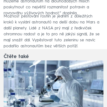
můžeme astronautům na dlouhodobých misích
poskytnout co největší rozmanitost potravin a
rovnováhu výživových hodnot,“ doplnila.
Možnost pěstování rostlin je jedním z důležitých
kroků k vyslání astronautů na delší dobu na Mars a
další planety. Lidé z NASA prý mají z ředkviček
ohromnou radost a je to pro ně jakýsi signál, že se
mají snažit dál. Vypěstovat tuto zeleninu se navíc
podařilo astronautům bez větších potíží.
Čtěte také