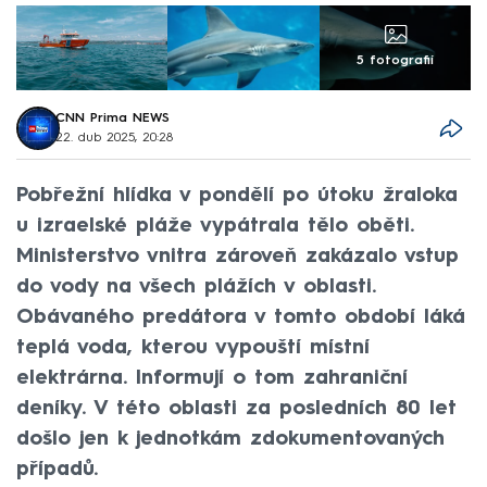
5 fotografií
CNN Prima NEWS
22. dub 2025, 20:28
Pobřežní hlídka v pondělí po útoku žraloka
u izraelské pláže vypátrala tělo oběti.
Ministerstvo vnitra zároveň zakázalo vstup
do vody na všech plážích v oblasti.
Obávaného predátora v tomto období láká
teplá voda, kterou vypouští místní
elektrárna. Informují o tom zahraniční
deníky. V této oblasti za posledních 80 let
došlo jen k jednotkám zdokumentovaných
případů.