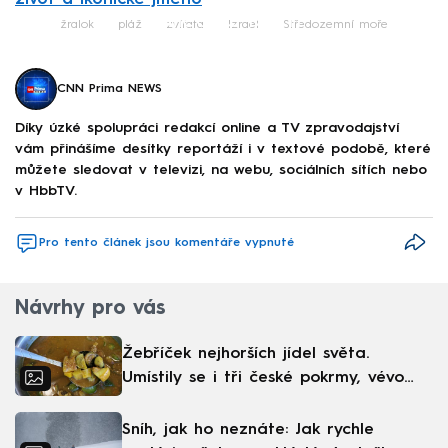
Failed to fetch
žralok
pláž
zvířata
Izrael
Středozemní moře
CNN Prima NEWS
Díky úzké spolupráci redakcí online a TV zpravodajství
vám přinášíme desítky reportáží i v textové podobě, které
můžete sledovat v televizi, na webu, sociálních sítích nebo
v HbbTV.
Pro tento článek jsou komentáře vypnuté
Návrhy pro vás
Žebříček nejhorších jídel světa.
Umístily se i tři české pokrmy, vévodí
skandinávská kuchyně
Sníh, jak ho neznáte: Jak rychle