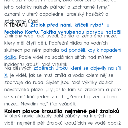
na pláži v oblasti Hadery, bylo ukončeno poté, co
jeho ostatky nalezly pátrací a záchranné týmy,“
oznámil v úterý odpoledne Izraelský hasičský a
záchranný úřad.
K TÉMATU:
Žralok před námi, křičeli rybáři u
řeckého Korfu. Takřka vyhubenou parybu natočili
Zmíněný web také uvedl, že šlo o ženatého muže,
který měl čtyři děti. Pobřežní hlídka na vodních
skútrech po něm pátrala
od pondělí, kdy k napadení
došlo
. Podle videí na sociálních sítích nad místem
incidentu kroužil také vrtulník.
Na děsivých
záběrech útoku, které se objevily na síti
X
, je vidět, jak se muž zmítá a voda kolem něj se
zbarvuje do ruda. Slyšet jsou také výkřiky dalších
návštěvníků pláže. „Ty jo! Je tam se žralokem a pere
se s ním!“ křičí jeden z nich. „Žerou ho, žerou toho
muže... Nevidím ho,“ říká vzápětí.
Kolem plavce kroužilo nejméně pět žraloků
V úterý navíc ukázaly další záběry, na kterých je
vidět nejméně pět žraloků kroužících ve vodě poblíž