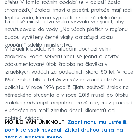
břehu. V tomto ročním období se v oblasti často
shromažďují žraloci tmaví a píseční, protože mají rádi
teplou vodu, kterou vypouští nedaleká elektrárna.
Izraelské ministerstvo vnitra vyzvalo veřejnost, aby
nevstupovala do vody. „Na všech plážích v regionu
budou vyvěšeny černé vlajky označující zákaz
koupání,“ sdělilo ministerstvo.
V Izraeli k podobným situacím dochází velmi
zřídkakdy. Podle serveru Ynet se jedná o čtvrtý
zdokumentovaný útok žraloka na člověka v
izraelských vodách za posledních skoro 80 let. V roce
1946 žralok bílý u Tel Avivu vážně zranil britského
policistu. V roce 1974 poblíž Ejlatu zaútočil žralok na
německého studenta a v roce 2013 musel po útoku
žraloka podstoupit amputaci pravé ruky muž pracující
v sádkách na moři zhruba deset kilometrů od
pobřeží Ašdodu.
MOHLO VÁM UNIKNOUT:
Zadní nohu mu ustřelili,
poník se však nevzdal. Získal druhou šanci na
život a ikonické jméno