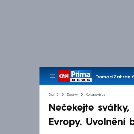
Domácí
Zahranič
Pořady
Domů
Zprávy
Koronavirus
Nečekejte svátky, 
Evropy. Uvolnění 