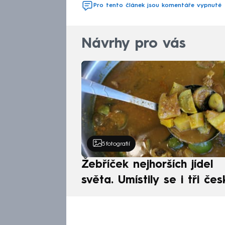
Pro tento článek jsou komentáře vypnuté
Návrhy pro vás
5
fotografií
Žebříček nejhorších jídel
světa. Umístily se i tři čes
pokrmy, vévodí skandináv
kuchyně