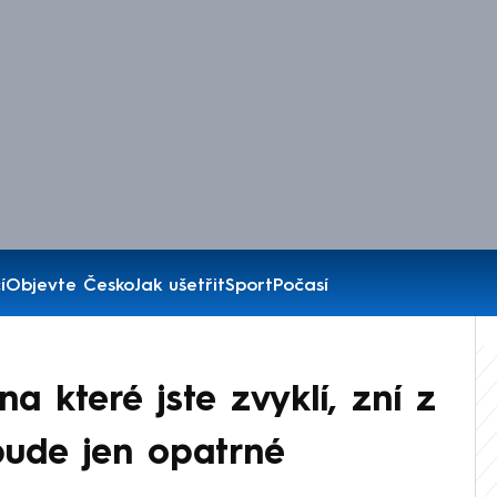
í
Objevte Česko
Jak ušetřit
Sport
Počasí
na které jste zvyklí, zní z
bude jen opatrné