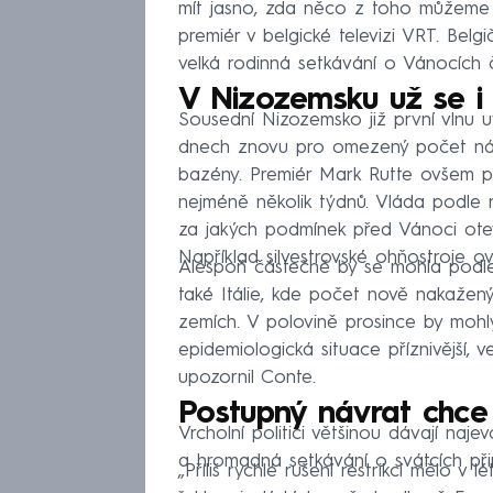
mít jasno, zda něco z toho můžeme 
premiér v belgické televizi VRT. Belg
velká rodinná setkávání o Vánocích
V Nizozemsku už se i
Sousední Nizozemsko již první vlnu u
dnech znovu pro omezený počet návšt
bazény. Premiér Mark Rutte ovšem po
nejméně několik týdnů. Vláda podle 
za jakých podmínek před Vánoci otev
Například silvestrovské ohňostroje o
Alespoň částečně by se mohla podle
také Itálie, kde počet nově nakažený
zemích. V polovině prosince by mohl
epidemiologická situace příznivější,
upozornil Conte.
Postupný návrat chce
Vrcholní politici většinou dávají naj
a hromadná setkávání o svátcích přine
„Příliš rychlé rušení restrikcí mělo v