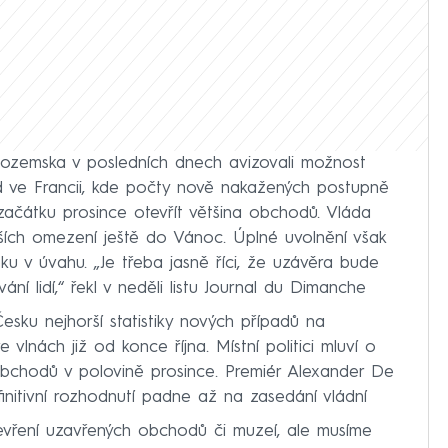
 Nizozemska v posledních dnech avizovali možnost
lad ve Francii, kde počty nově nakažených postupně
začátku prosince otevřít většina obchodů. Vláda
ších omezení ještě do Vánoc. Úplné uvolnění však
u v úvahu. „Je třeba jasně říci, že uzávěra bude
ní lidí,“ řekl v neděli listu Journal du Dimanche
Česku nejhorší statistiky nových případů na
lnách již od konce října. Místní politici mluví o
obchodů v polovině prosince. Premiér Alexander De
finitivní rozhodnutí padne až na zasedání vládní
vření uzavřených obchodů či muzeí, ale musíme