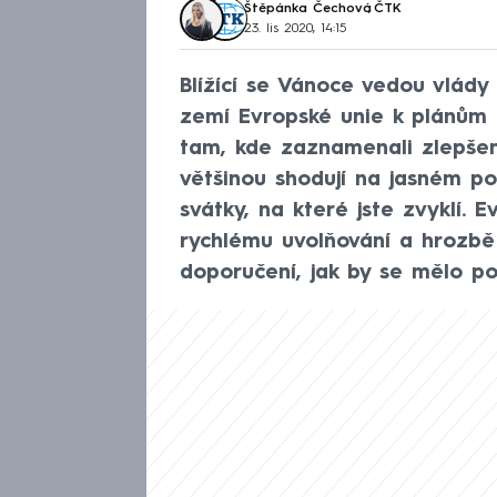
Štěpánka Čechová
,
ČTK
23. lis 2020, 14:15
Blížící se Vánoce vedou vlád
zemí Evropské unie k plánům 
tam, kde zaznamenali zlepšení
většinou shodují na jasném po
svátky, na které jste zvyklí. 
rychlému uvolňování a hrozbě 
doporučení, jak by se mělo po