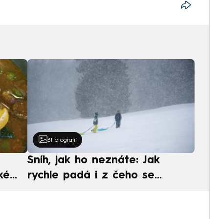
31
fotografií
Sníh, jak ho neznáte: Jak
ké
rychle padá i z čeho se
ská
skládá. A vločky nejsou bílé