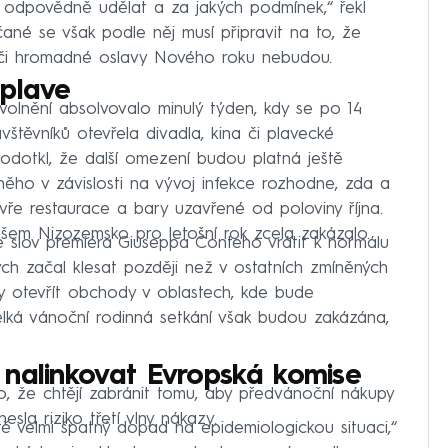
odpovědně udělat a za jakých podmínek,“ řekl
ičané se však podle něj musí připravit na to, že
 či hromadné oslavy Nového roku nebudou.
 plave
volnění absolvovalo minulý týden, kdy se po 14
ěvníků otevřela divadla, kina či plavecké
dotkl, že další omezení budou platná ještě
něho v závislosti na vývoj infekce rozhodne, zda a
ře restaurace a bary uzavřené od poloviny října.
všem Nizozemsko pro letošní rok zcela zakázalo.
 slov premiéra Giuseppa Conteho vrátit k normálu
ch začal klesat později než v ostatních zmíněných
y otevřít obchody v oblastech, kde bude
 velká vánoční rodinná setkání však budou zakázána,
 nalinkovat Evropská komise
evo, že chtějí zabránit tomu, aby předvánoční nákupy
sla riziko třetí vlny nákazy.
 létě velmi špatný dopad na epidemiologickou situaci,“