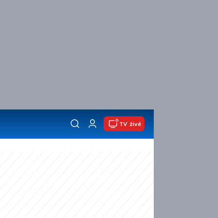
TV živě