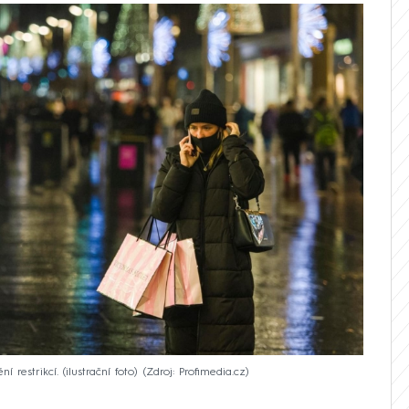
restrikcí. (ilustrační foto)
Zdroj: Profimedia.cz