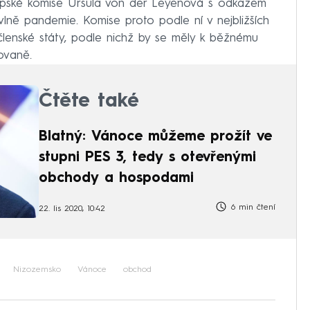
opské komise Ursula von der Leyenová s odkazem
lně pandemie. Komise proto podle ní v nejbližších
členské státy, podle nichž by se měly k běžnému
ovaně.
Čtěte také
Blatný: Vánoce můžeme prožít ve
stupni PES 3, tedy s otevřenými
obchody a hospodami
6 min čtení
22. lis 2020, 10:42
Nizozemsko
Vánoce
obchod