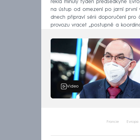
řekla minulý týden předsedkyně Evr
na ústup od omezení po jarní první v
dnech připraví sérii doporučení pro 
provozu vracet „postupně a koordin
Video
Francie
Evropa