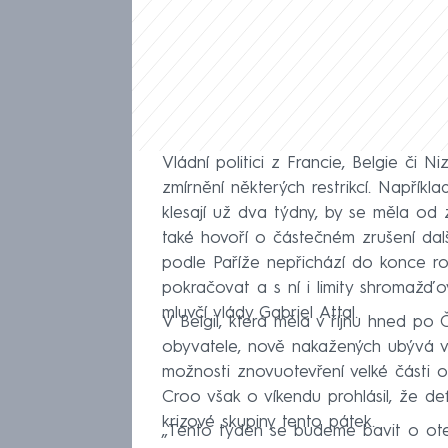
Vládní politici z Francie, Belgie či
zmírnění některých restrikcí. Napřík
klesají už dva týdny, by se měla od 
také hovoří o částečném zrušení dal
podle Paříže nepřichází do konce rok
pokračovat a s ní i limity shromažďová
mluvčí vlády Gabriel Attal.
V Belgii, která měla v říjnu hned po 
obyvatele, nově nakažených ubývá ve v
možnosti znovuotevření velké části 
Croo však o víkendu prohlásil, že de
krizové skupiny tento pátek.
„Tento týden se budeme bavit o ote